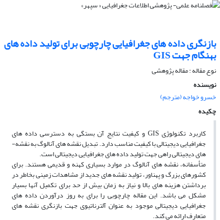
بازنگری داده های جغرافیایی چارچوبی برای تولید داده های
بهنگام جهت GIS
نوع مقاله : مقاله پژوهشی
نویسنده
خسرو خواجه (مترجم)
چکیده
کاربرد تکنولوژی GIS و کیفیت نتایج آن بستگی به دسترسی داده ­های
جغرافیایی دیجیتالی با کیفیت مناسب دارد. تبدیل نقشه ­های آنالوگ به نقشه­
های دیجیتالی راهی جهت تولید داده­ های جغرافیایی دیجیتالی است.
متأسفانه، نقشه­ های آنالوگ در موارد بسیاری کهنه و قدیمی هستند. برای
کشورهای بزرگ و پهناور، تولید نقشه ­های جدید از مشاهدات زمینی بخاطر در
برداشتن هزینه­ های بالا و نیاز به زمان بیش از حد برای تکمیل آنها بسیار
مشکل می­ باشد. این مقاله چارچوبی را برای به روز درآوردن داده­ های
جغرافیایی دیجیتالی موجود به عنوان آلترناتیوی جهت بازنگری نقشه­ های
متعارف ارائه می­ کند.