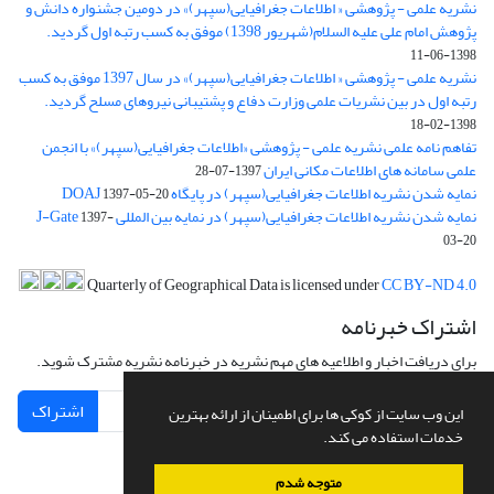
نشریه علمی - پژوهشی « اطلاعات جغرافیایی(سپهر)» در دومین جشنواره دانش و
پژوهش امام علی علیه السلام(شهریور 1398) موفق به کسب رتبه اول گردید.
1398-06-11
نشریه علمی - پژوهشی « اطلاعات جغرافیایی(سپهر)» در سال 1397 موفق به کسب
رتبه اول در بین نشریات علمی وزارت دفاع و پشتیبانی نیروهای مسلح گردید.
1398-02-18
تفاهم نامه علمی نشریه علمی - پژوهشی «اطلاعات جغرافیایی(سپهر)» با انجمن
علمی سامانه های اطلاعات مکانی ایران
1397-07-28
نمایه شدن نشریه اطلاعات جغرافیایی(سپهر) در پایگاه DOAJ
1397-05-20
نمایه شدن نشریه اطلاعات جغرافیایی(سپهر) در نمایه بین المللی J-Gate
1397-
03-20
Quarterly of Geographical Data is licensed under
CC BY-ND 4.0
اشتراک خبرنامه
برای دریافت اخبار و اطلاعیه های مهم نشریه در خبرنامه نشریه مشترک شوید.
اشتراک
این وب سایت از کوکی ها برای اطمینان از ارائه بهترین
خدمات استفاده می کند.
متوجه شدم