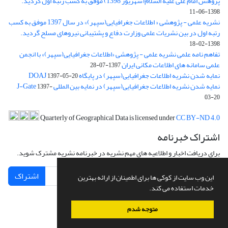
پژوهش امام علی علیه السلام(شهریور 1398) موفق به کسب رتبه اول گردید.
1398-06-11
نشریه علمی - پژوهشی « اطلاعات جغرافیایی(سپهر)» در سال 1397 موفق به کسب
رتبه اول در بین نشریات علمی وزارت دفاع و پشتیبانی نیروهای مسلح گردید.
1398-02-18
تفاهم نامه علمی نشریه علمی - پژوهشی «اطلاعات جغرافیایی(سپهر)» با انجمن
علمی سامانه های اطلاعات مکانی ایران
1397-07-28
نمایه شدن نشریه اطلاعات جغرافیایی(سپهر) در پایگاه DOAJ
1397-05-20
نمایه شدن نشریه اطلاعات جغرافیایی(سپهر) در نمایه بین المللی J-Gate
1397-
03-20
Quarterly of Geographical Data is licensed under
CC BY-ND 4.0
اشتراک خبرنامه
برای دریافت اخبار و اطلاعیه های مهم نشریه در خبرنامه نشریه مشترک شوید.
اشتراک
این وب سایت از کوکی ها برای اطمینان از ارائه بهترین
خدمات استفاده می کند.
متوجه شدم
سامانه مدیریت نشریات علمی.
طراحی و پیاده سازی از
سیناوب