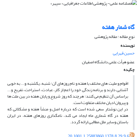
گاه شمار هفته
نوع مقاله : مقاله پژوهشی
نویسنده
حسین قهرایی
عضو هیأت علمی دانشگاه اصفهان
چکیده
اقوام و ملیت­ های مختلف با هفته و نام روزهای آن: شنبه، یکشنبه و... به خوبی
آشنایی دارند و برنامه زندگی خود را اعم از کار، عبادت، استراحت، تفریح و...
براساس آن تنظیم می­ کنند؛ هرچند که روز شروع و پایان هفته در بین ملت­ ها
و پیروان ادیان مختلف متفاوت است.
در این نوشتار سعی شده است که درباره اصل و منشأ هفته و مشکلاتی که
هفته در گاه شماری ماه ایجاد می­ کند، نامگذاری روزهای هفته، در ایران
باستان وسایر ملل مطالبی ارائه گردد.
20.1001.1.25883860.1378.8.29.9.6