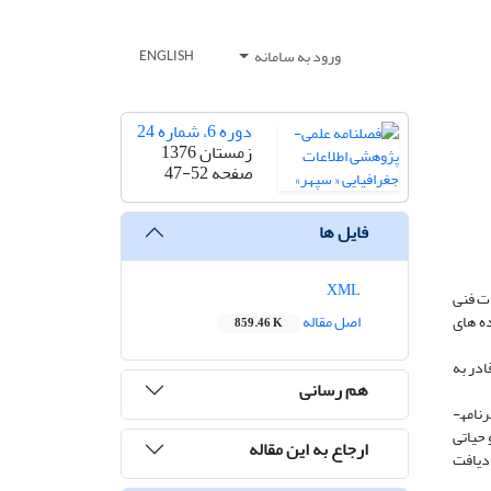
ورود به سامانه
ENGLISH
دوره 6، شماره 24
زمستان 1376
صفحه
47-52
فایل ها
XML
ید بین مقررات فنی
 ­های
اصل مقاله
859.46 K
ادر به
هم رسانی
امه­
 حیاتی
ارجاع به این مقاله
دیافت