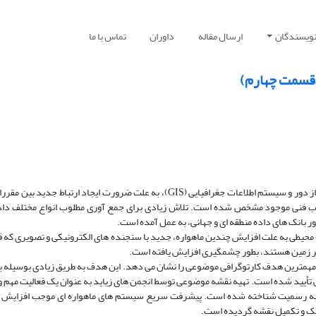
نویسندگان
ارسال مقاله
داوران
تماس با ما
 (قسمت چهارم)
پیشرفت سه دهه گذشته در زمینه ­های کارتوگرافی، سنجش از دور و سیستم اطلاعات جغرافیایی (GIS)، به علت ضرورت ایجاد ارتباط جد
فنی موجود مشخص شده است. تلاش زیادی برای جمع ­آوری مطلوب انواع مختلف داده
 بانک­ های داده منطقه ­ای و جهانی، به عمل آمده است.
یطی به علت افزایش چندین ماهواره، جدید با سنجنده­ های الکترونیکی و تصویری که ق
فر زمین هستند، بطور چشمگیری افزایش یافته است.
همترین هدف کارتوگرافی موضوعی را نشان می­ دهد. این هدف به طریق زیادی بوسیله برن
ی تأیید شده است. تهیه نقشه موضوعی توسط انجمن­ های زیاید به عنوان یک فعالیت مهم و
ی به رسمیت شناخته شده است. پیشرفت سریع سیستم­ های ماهواره­ ای موجب افزایش 
فیک و تکمیل نقشه گردیده است.