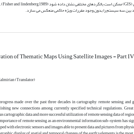
ارتباط کارتوگرافی، سنجش از دو
ation of Thematic Maps Using Satellite Images - Part IV
lmirian (Translator)
rogress made over the past three decades in cartography, remote sensing and g
lishing new connections among currently specified technical regulations. Great 
us cartographic data and more successful utilization of remote sensing data of regio
mportance of remote sensing as an environmental information sub-system has signi
ped with electronic sensors and images able to present data and pictures from phys
graphic display of spatial and temporal changes of the earth’s elements is the mos