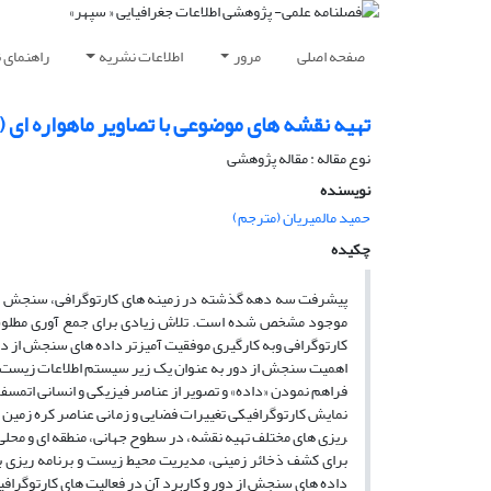
صفحه اصلی
مرور
اطلاعات نشریه
راهنمای 
تهیه نقشه های موضوعی با تصاویر ماهواره ای
نوع مقاله : مقاله پژوهشی
نویسنده
حمید مالمیریان (مترجم)
چکیده
موجود مشخص شده است. تلاش زیادی برای جمع ­آوری مطلوب 
کارتوگرافی وبه کارگیری موفقیت ­آمیزتر داده­ های سنجش از دور
اهمیت سنجش از دور به عنوان یک زیر سیستم اطلاعات زیست مح
فراهم نمودن «داده» و تصویر از عناصر فیزیکی و انسانی اتمس
نمایش کارتوگرافیکی تغییرات فضایی و زمانی عناصر کره زمین م
ریزی­ های مختلف تهیه نقشه، در سطوح جهانی، منطقه ­ای و محل
برای کشف ذخائر زمینی، مدیریت محیط زیست و برنامه ­ریز
داده­ های سنجش از دور و کاربرد آن در فعالیت­ های کارتوگرا