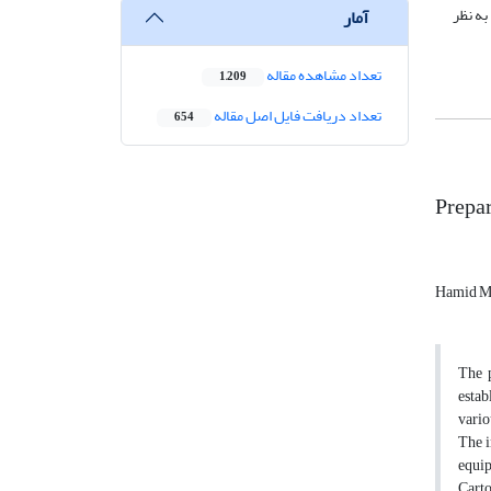
ر و سیستم اطلاعات جغرافیایی (GIS) ممکن است بالگردهای مختلفی نشان داده شود (Fisher and lindenberg,1989). به نظر
آمار
تعداد مشاهده مقاله
1,209
تعداد دریافت فایل اصل مقاله
654
Prepar
Hamid Ma
The p
estab
vario
The i
equip
Carto