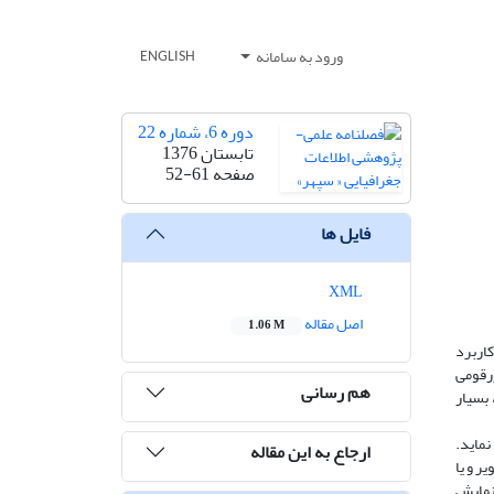
ورود به سامانه
ENGLISH
دوره 6، شماره 22
تابستان 1376
صفحه
52-61
فایل ها
XML
اصل مقاله
1.06 M
کاربرد
ررقومی
هم رسانی
 بسیار
نماید.
ارجاع به این مقاله
ر و یا
 نمایش