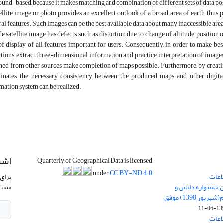
ound-based, because it makes matching and combination of different sets of data po
ellite image or photo provides an excellent outlook of a broad area of earth, thu
ral features. Such images can be the best available data about many inaccessible area
de satellite image has defects such as distortion due to change of altitude, position o
of display of all features important for users. Consequently, in order to make bes
rtions, extract three-dimensional information and practice interpretation of image
ned from other sources make completion of maps possible. Furthermore, by creati
inates, the necessary consistency between the produced maps and other digita
mation system can be realized.
اشت
Quarterly of Geographical Data is licensed
under
CC BY-ND 4.0
اعات
برای 
ن جشنواره دانش و
مشتر
پژوهش امام علی علیه السلام(شهریور 1398) موفق
1398-
اعات