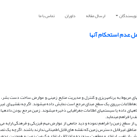
نویسندگان
ارسال مقاله
داوران
تماس با ما
مل عدم استحکام آنها
­های مربوط به برنامه­ریزی و کنترل و مدیریت منایع زمینی و عوارض ساخت دست بشر، 
هندهاطلاعات برروی یک سطح مبنای مرجع است نمایش داده می­شوند. اگرچه نقشه­های غی
ه­های داده یا سیستم­های اطلاعات جغرافیایی ذخیره می­شوند. زمین مرجع بودن داده­ها،
را فراهم می­نماید.
 از سطح زمین را فراهم نموده و دید جامعی از عوارض مهم فیزیکی و فرهنگی ارایه می ­
 مناطق غیرقابل دسترس زمین که نقشه­ های قابل اطمینانی ندارند باشند. اگرچه یک تصوی
اشی از تغییر ارتفاع و موقعیت سنجنده و اختلاف ارتفاع و کرویت زمین و همچنین عدم