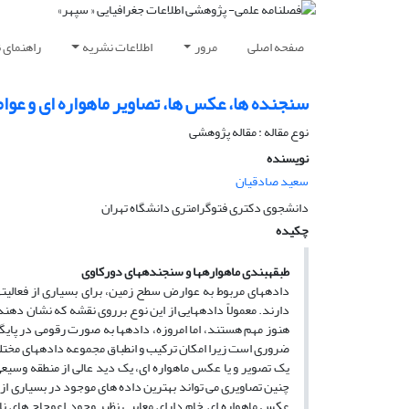
صفحه اصلی
مرور
اطلاعات نشریه
راهنمای 
سنجنده ها، عکس ها، تصاویر ماهواره ای و عوا
نوع مقاله : مقاله پژوهشی
نویسنده
سعید صادقیان
دانشجوی دکتری فتوگرامتری دانشگاه تهران
چکیده
طبقه­بندی ماهواره­ها و سنجنده­های دورکاوی
داده­های مربوط به عوارض سطح زمین، برای بسیاری از فعالیت
دارند. معمولاً داده­هایی از این نوع برروی نقشه که نشان د
هنوز مهم هستند، اما امروزه، داده­ها به صورت رقومی در پایگا
ضروری است زیرا امکان ترکیب و انطباق مجموعه داده­های مختلف 
یک تصویر و یا عکس ماهواره ­ای، یک دید عالی از منطقه وسیعی
چنین تصاویری می­ تواند بهترین داده­ های موجود در بسیاری از
عکس ماهواره ­ای خام دارای معایبی نظیر وجود اعوجاج ­های ن