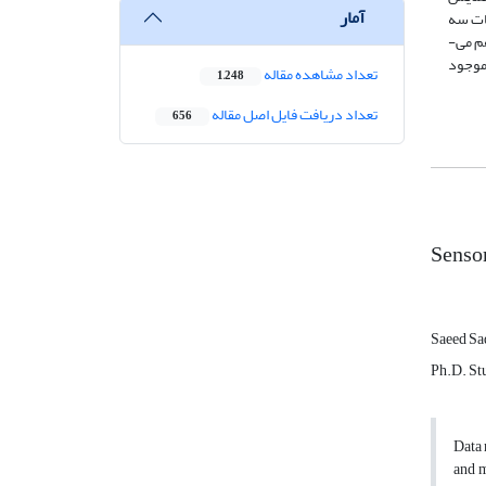
آمار
عات سه
 می­
 موجود
تعداد مشاهده مقاله
1,248
تعداد دریافت فایل اصل مقاله
656
Sensor
Saeed Sa
Ph.D. St
Data 
and m