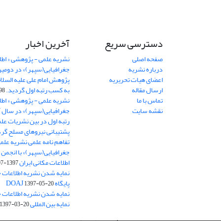
دسترسی سریع
آخرین اخبار
صفحه اصلی
نشریه علمی - پژوهشی « اطل
درباره نشریه
جغرافیایی(سپهر)» در دومی
اعضای هیات تحریریه
ارسال مقاله
به کسب رتبه اول گردید.
06-11
تماس با ما
نشریه علمی - پژوهشی « اطل
نقشه سایت
رتبه اول در بین نشریات علم
پشتیبانی نیروهای مسلح گرد
تفاهم نامه علمی نشریه علم
جغرافیایی(سپهر)» با انجمن 
اطلاعات مکانی ایران
1397-07-28
نمایه شدن نشریه اطلاعات ج
پایگاه DOAJ
1397-05-20
نمایه شدن نشریه اطلاعات ج
نمایه بین المللی J-Gate
1397-03-20