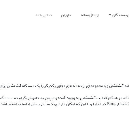
نویسندگان
ارسال مقاله
داوران
تماس با ما
 هر دهانه آتشفشان و یا مجموعه­ ای از دهانه ­های مجاور یکدیگر را یک دستگاه آتشفشان برای
شانی را می­ توان بحران ماگما (Magma) دانست که در هنگام فعالیت آتشفشانی به وجود آمده و سپس به خاموشی گراییده است. 
فعالیت ها از قرن ها پیش به طور مداوم ادامه داشته، چون آتشفشان Etna در ایتالیا و یا این که امکان دارد چند ساعتی بیش ادامه نداشته 