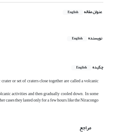
عنوان مقاله
English
نویسنده
English
چکیده
English
rater or set of craters close together are called a volcanic
lcanic activities and then gradually cooled down. In some
other cases they lasted only for a few hours, like the Niracongo
مراجع