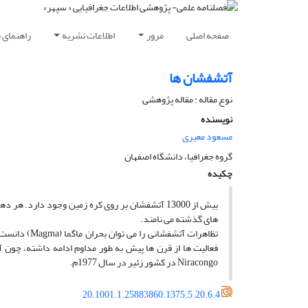
صفحه اصلی
مرور
اطلاعات نشریه
راهنمای 
آتشفشان ها
نوع مقاله : مقاله پژوهشی
نویسنده
مسعود معیری
گروه جغرافیا، دانشگاه اصفهان
چکیده
بیش از 13000 آتشفشان بر روی کره زمین وجود دارد.
های گذشته می­ نامند.
تظاهرات آتشف
Niracongo در کشور زئیر در سال 1977م.
20.1001.1.25883860.1375.5.20.6.4