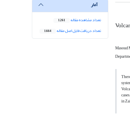
آمار
تعداد مشاهده مقاله
1,261
Volca
تعداد دریافت فایل اصل مقاله
1,664
Masoud 
Departme
There
syste
Volca
cases
in Za