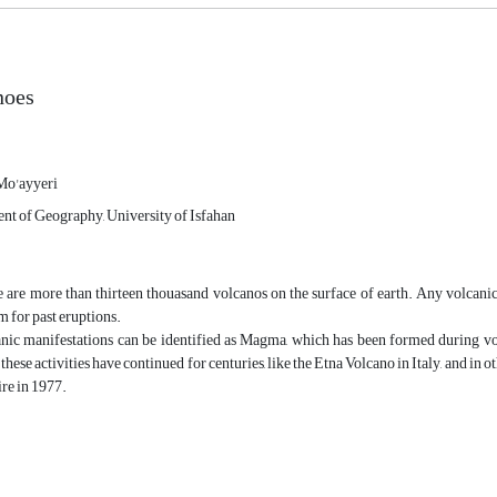
noes
Mo'ayyeri
nt of Geography, University of Isfahan
 are more than thirteen thouasand volcanos on the surface of earth. Any volcanic c
m for past eruptions.
nic manifestations can be identified as Magma, which has been formed during vo
, these activities have continued for centuries, like the Etna Volcano in Italy, and in 
ire in 1977.