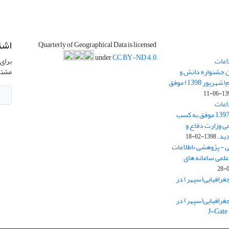
اشت
Quarterly of Geographical Data is licensed
under
CC BY-ND 4.0
اعات
برای 
ن جشنواره دانش و
مشتر
پژوهش امام علی علیه السلام(شهریور 1398) موفق
1398-
اعات
جغرافیایی(سپهر)» در سال 1397 موفق به کسب
ی وزارت دفاع و
ید.
1398-02-18
ی - پژوهشی «اطلاعات
علمی سامانه های
غرافیایی(سپهر) در
غرافیایی(سپهر) در