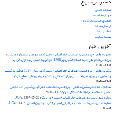
دسترسی سریع
صفحه اصلی
درباره نشریه
اعضای هیات تحریریه
ارسال مقاله
تماس با ما
نقشه سایت
آخرین اخبار
نشریه علمی - پژوهشی « اطلاعات جغرافیایی(سپهر)» در دومین جشنواره دانش و
پژوهش امام علی علیه السلام(شهریور 1398) موفق به کسب رتبه اول گردید.
1398-06-11
نشریه علمی - پژوهشی « اطلاعات جغرافیایی(سپهر)» در سال 1397 موفق به کسب
رتبه اول در بین نشریات علمی وزارت دفاع و پشتیبانی نیروهای مسلح گردید.
1398-02-18
تفاهم نامه علمی نشریه علمی - پژوهشی «اطلاعات جغرافیایی(سپهر)» با انجمن
علمی سامانه های اطلاعات مکانی ایران
1397-07-28
نمایه شدن نشریه اطلاعات جغرافیایی(سپهر) در پایگاه DOAJ
1397-05-20
نمایه شدن نشریه اطلاعات جغرافیایی(سپهر) در نمایه بین المللی J-Gate
1397-
03-20