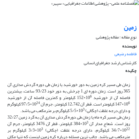
زمین
نوع مقاله : مقاله پژوهشی
نویسنده
فاطمه رضیعی
کارشناس ارشد جغرافیای انسانی
چکیده
زمان طی مسیر کره زمین به دور خورشید یا زمان طی دوره گردش مداری آن
365 روز است. زمان دوره ­ای 1 چرخش به دور خود 93/23 ساعت، بیشترین
6
فاصله آن از خورشید 10
×152 کیلومتر و کمترین فاصله آن از خورشید
24
6
10
×147 کیلومتر است. قطر آن 12،742 کیلومتر، جرم آن 10
×97/5 کیلوگرم
3
و دارای درجه غلظت (چگالی) 10
×5/5 کیلوگرم بر مترمکعب می ­باشد.
زمان طی مسیر کره ماه یا زمان طی دوره گردش مداری آن به گرد زمین 32/27
3
روز است. شعاع مدار آن 10
×384 کیلومتر، قطر آن 3476 کیلومتر، جرم آن
3
22
10
×34/7 کیلوگرم، دارای درجه غلظت (چگالی) 10
×3/3 کیلوگرم بر
مترمکعب می ­باشد. جالب ترین مسئله درباره کره زمین اینست که تنها مکان