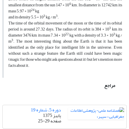
6
smallest distance from the sun 147 × 10
km. Its diameter is 12,742 km, its
24
mass 5.97 × 10
kg
3
3
and its density 5.5 × 10
kg / m
.
The time of the orbital movement of the moon, or the time of its orbital
3
period, is around 27.32 days. The radius of its orbit is 384 × 10
km, its
22
3
diameter 3476 km, its mass 7.34 × 10
kg, with a density of 3.3 × 10
kg /
3
m
. The most interesting thing about the Earth is that it has been
identified as the only place for intelligent life in the universe. Even
without such a strange feature, the Earth still could have been magic
(magic for those who might ask questions about it), but let's mention more
facts about it.
مراجع
دوره 5، شماره 19
پاییز 1375
صفحه
25-29