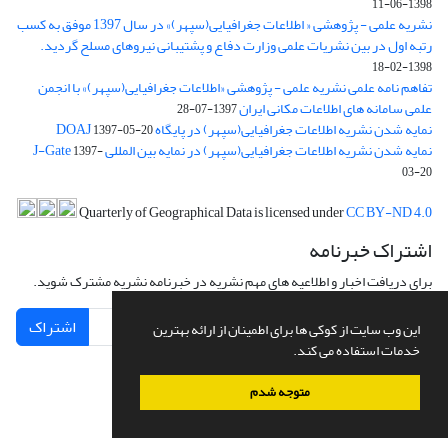
1398-06-11
نشریه علمی - پژوهشی « اطلاعات جغرافیایی(سپهر)» در سال 1397 موفق به کسب
رتبه اول در بین نشریات علمی وزارت دفاع و پشتیبانی نیروهای مسلح گردید.
1398-02-18
تفاهم نامه علمی نشریه علمی - پژوهشی «اطلاعات جغرافیایی(سپهر)» با انجمن
علمی سامانه های اطلاعات مکانی ایران
1397-07-28
نمایه شدن نشریه اطلاعات جغرافیایی(سپهر) در پایگاه DOAJ
1397-05-20
نمایه شدن نشریه اطلاعات جغرافیایی(سپهر) در نمایه بین المللی J-Gate
1397-
03-20
Quarterly of Geographical Data is licensed under
CC BY-ND 4.0
اشتراک خبرنامه
برای دریافت اخبار و اطلاعیه های مهم نشریه در خبرنامه نشریه مشترک شوید.
اشتراک
این وب سایت از کوکی ها برای اطمینان از ارائه بهترین
خدمات استفاده می کند.
متوجه شدم
سامانه مدیریت نشریات علمی.
طراحی و پیاده سازی از
سیناوب