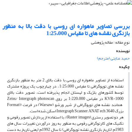
بررسی تصاویر ماهواره ای روسی با دقت بالا به منظور
بازنگری نقشه های تا مقیاس 1:25،000
نوع مقاله : مقاله پژوهشی
نویسنده
حمید عنایتی (مترجم)
چکیده
استفاده از تصاویر ماهواره ­ای روسی با دقت بالای 2 متر به منظور بازنگری
نقشه ­های توپوگرافی تا مقیاس 1:25،000، در چهارچوب یک پروژه مشترک
توسط کشورهای بلژیک و لهستان انجام پذیرفته است، تصویر دقت بالای
KVR-1000 در مقیاس 1:220،000 بر روی Zeiss/ Intergraph photoscan
همانند نقشه­ های توپوگرافی از شهر ورشو (Warsaw) در فرمت ((Format
بزرگ Intergraph Scanner ANAT ech 3640 اسکن شده است.
هر دو تصویر رستری (Raster images)، با استفاده از پردازش تصویر رقومی و
تکنیک ­های کارتوگرافی رقومی به منظور به روز درآوردن تغییرات سال­ های
1983م (تاریخ بازنگری نقشه توپوگرافی) تا سال 1992م (یعنی تاریخ به دست