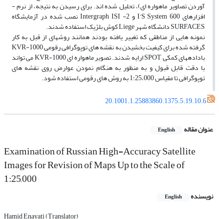
آوردن تصاویر ماهواره ­ای)، تحلیل شده ­اند. برای رسیدن به نتیجه، از نرم ­
افزارهای I'S System 600 و Intergraph ISI -2 نصب شده در آزمایشگاه
SURFACES دانشگاه شهر Liege کوش بلژیک استفاده شدند.
نمونه­ هایی از مناطقی که تغییر یافته بودند همانند روش­های از قبل به کار
گرفته شده برای کیفیت بخشیدن به نقشه­ های توپوگرافی رقومی KVR-1000
باداده­های کمکی SPOT ارایه شدند. تصویر ماهواره­ ای KVR-1000 می­ تواند
با دقت قابل قبول و به منظور به هنگام نمودن عوارض روی نقشه­ های
توپوگرافی تا مقیاس 1:25،000 به روش های رقومی استفاده شود.
20.1001.1.25883860.1375.5.19.10.6
عنوان مقاله
English
Examination of Russian High-Accuracy Satellite
Images for Revision of Maps Up to the Scale of
1:25,000
نویسنده
English
Hamid Enayati (Translator)