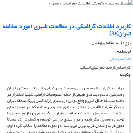
کاربرد اطلاعات گرافیکی در مطالعات شهری (مورد مطالعه
تهران)(3)
نوع مقاله : مقاله پژوهشی
نویسنده
فاطمه رضیعی
کارشناس ارشد جغرافیای انسانی
چکیده
در این بخش از مطالعه به بررسی وضعیت و جهت یابی بالقوه توسعه شهر تهران
و همچنین محدودیت­ های طبیعی از جمله خصوصیات اراضی، شیب استقرار در
دامنه سلسله جبال البرز و واقع بودن در پهنه­ ی زلزله گسل بزرگ منطقه تهران
و دیگر شرایط اقلیمی و محدودیت­ های مصنوعی منطقه که در مجموعه ­ای
مرتبط در حیطه عمل مطالعات جغرافیایی قرار می­ گیرند می­ پردازیم. سپس با
توجه به مسایل ذکر شده و در راستای بررسی توسعه و گسترش که عمدتاً
محور غرب و شمال غرب تهران می­ باشد، دو نمونه مطالعه را انتخاب کرده­ ایم،
شهرک کن و شهرک سولقان به جهت دارا بودن ریشه روستایی و پذیرش