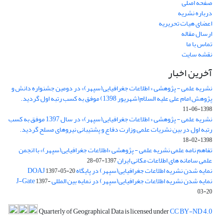
صفحه اصلی
درباره نشریه
اعضای هیات تحریریه
ارسال مقاله
تماس با ما
نقشه سایت
آخرین اخبار
نشریه علمی - پژوهشی « اطلاعات جغرافیایی(سپهر)» در دومین جشنواره دانش و
پژوهش امام علی علیه السلام(شهریور 1398) موفق به کسب رتبه اول گردید.
1398-06-11
نشریه علمی - پژوهشی « اطلاعات جغرافیایی(سپهر)» در سال 1397 موفق به کسب
رتبه اول در بین نشریات علمی وزارت دفاع و پشتیبانی نیروهای مسلح گردید.
1398-02-18
تفاهم نامه علمی نشریه علمی - پژوهشی «اطلاعات جغرافیایی(سپهر)» با انجمن
علمی سامانه های اطلاعات مکانی ایران
1397-07-28
نمایه شدن نشریه اطلاعات جغرافیایی(سپهر) در پایگاه DOAJ
1397-05-20
نمایه شدن نشریه اطلاعات جغرافیایی(سپهر) در نمایه بین المللی J-Gate
1397-
03-20
Quarterly of Geographical Data is licensed under
CC BY-ND 4.0