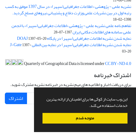
1398-06-11
نشریه علمی - پژوهشی « اطلاعات جغرافیایی(سپهر)» در سال 1397 موفق به کسب
رتبه اول در بین نشریات علمی وزارت دفاع و پشتیبانی نیروهای مسلح گردید.
1398-02-18
تفاهم نامه علمی نشریه علمی - پژوهشی «اطلاعات جغرافیایی(سپهر)» با انجمن
علمی سامانه های اطلاعات مکانی ایران
1397-07-28
نمایه شدن نشریه اطلاعات جغرافیایی(سپهر) در پایگاه DOAJ
1397-05-20
نمایه شدن نشریه اطلاعات جغرافیایی(سپهر) در نمایه بین المللی J-Gate
1397-
03-20
Quarterly of Geographical Data is licensed under
CC BY-ND 4.0
اشتراک خبرنامه
برای دریافت اخبار و اطلاعیه های مهم نشریه در خبرنامه نشریه مشترک شوید.
اشتراک
این وب سایت از کوکی ها برای اطمینان از ارائه بهترین
خدمات استفاده می کند.
متوجه شدم
سامانه مدیریت نشریات علمی.
طراحی و پیاده سازی از
سیناوب