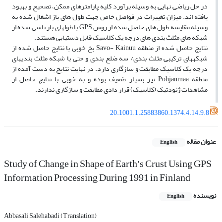
در حل ریاضی نهایی به وسیله برآورد کلیه پارامترهای ممکن، تصحیح و بهبود
یافته­ اند. میزان تغییرات در فواصل خاص جهت طول های باز اشغال شده به
وسیله مقایسه طول های حاصل شده از روش GPS با طولهای باز ناشی شده از
شبکه­ های مثلث بندی های درجه یک کلاسیک قابل دستیابی هستند.
نتایج حاصل شده از منطقه Savo- Kainuu بخ خوبی با نتایج حاصل شده از
شبکه­های ترکیبی مثلث بندی/ سه ضلع بندی و حتی با شبکه مثلث بندی­های
درجه یک کلاسیک مطابقت و سازگاری دارد. در نهایت نتایج به دست آمده از
منطقه Pohjanmaa نیز بسیار ضعیف بوده و به خوبی با نتایج حاصل از
مشاهدات ژئودتیک (کلاسیک) قرار دادی مطابقت و سازگاری ندارند.
20.1001.1.25883860.1374.4.14.9.8
عنوان مقاله
English
Study of Change in Shape of Earth's Crust Using GPS
Information Processing During 1991 in Finland
نویسنده
English
Abbasali Salehabadi (Translation)