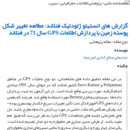
گزارش های انستیتو ژئودتیک فنلاند: مطالعه تغییر شکل
پوسته زمین با پردازش اطلاعات GPS سال 71 در فنلاند
نوع مقاله : مقاله پژوهشی
نویسنده
عباسعلی صالح آبادی (مترجم)
چکیده
در این مقاله تحقیق داده­ های مشاهداتی، دو نوع عملیات GPS در مناطق
Pohjanmaa و Savo-Kainuu کشور فنلاند که در جولای سال 1991 میلادی
انجام گرفته، مورد بررسی واقع شده است. در این آزمون به جهت پردازش
داده ­ها، سیستم نرم افزارBernese مورد استفاده واقع شد. هرچند که بعضی
از داده­ های GPS فوق الذکر تحت تأثیر تغییرات سریع انکسار یونسفری بوده ­
اند، ولیکن هنگامی که دقت خاصی در مورد پردازش داده ­ها مطرح باشد، حل
های همزمانی جلسه­ های مشاهدات GPS مجزا به نظر می­ رسد که هنوز هم
مفید باشد. از طرفی مسیر مداری هر ماهواره به دو مدار تقسیم شده است،
یکی مدار چهار روزه و دیگری مدار سه روزه تمامی مسیرهای مداری ماهواره ­ای