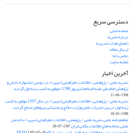
دسترسی سریع
صفحه اصلی
درباره نشریه
اعضای هیات تحریریه
ارسال مقاله
تماس با ما
نقشه سایت
آخرین اخبار
نشریه علمی - پژوهشی « اطلاعات جغرافیایی(سپهر)» در دومین جشنواره دانش و
پژوهش امام علی علیه السلام(شهریور 1398) موفق به کسب رتبه اول گردید.
1398-06-11
نشریه علمی - پژوهشی « اطلاعات جغرافیایی(سپهر)» در سال 1397 موفق به کسب
رتبه اول در بین نشریات علمی وزارت دفاع و پشتیبانی نیروهای مسلح گردید.
1398-02-18
تفاهم نامه علمی نشریه علمی - پژوهشی «اطلاعات جغرافیایی(سپهر)» با انجمن
علمی سامانه های اطلاعات مکانی ایران
1397-07-28
نمایه شدن نشریه اطلاعات جغرافیایی(سپهر) در پایگاه DOAJ
1397-05-20