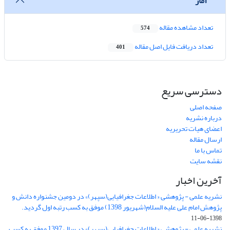
آمار
تعداد مشاهده مقاله
574
تعداد دریافت فایل اصل مقاله
401
دسترسی سریع
صفحه اصلی
درباره نشریه
اعضای هیات تحریریه
ارسال مقاله
تماس با ما
نقشه سایت
آخرین اخبار
نشریه علمی - پژوهشی « اطلاعات جغرافیایی(سپهر)» در دومین جشنواره دانش و
پژوهش امام علی علیه السلام(شهریور 1398) موفق به کسب رتبه اول گردید.
1398-06-11
نشریه علمی - پژوهشی « اطلاعات جغرافیایی(سپهر)» در سال 1397 موفق به کسب