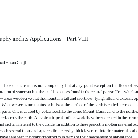
phy and its Applications - Part VIII
d Hasan Ganji
urface of the earth is not completely flat at any point except on the floor of s
ration of water, such as the small expanses found in the central parts of Iran which 
w areas we observe that the mountains tall and short, low-lying hills and extensive p
. What we see as mountains or hills on the surface of the earth is called “terrace” i
 parts. One is caused by volcanoes, like the conic Mount. Damavand to the northea
ered across the earth. All volcanic peaks of the world have been created in the form 
nal molten material to the outside. In addition to these peaks, the molten material oc
each several thousand square kilometers by thick layers of interior materials call
 have here been inevitably referred to in terms of their mechanism of appearance.