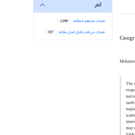
آمار
تعداد مشاهده مقاله
1,290
تعداد دریافت فایل اصل مقاله
597
Geogra
Mohamma
The s
evapo
narro
earth
major
scatt
inter
may r
folds