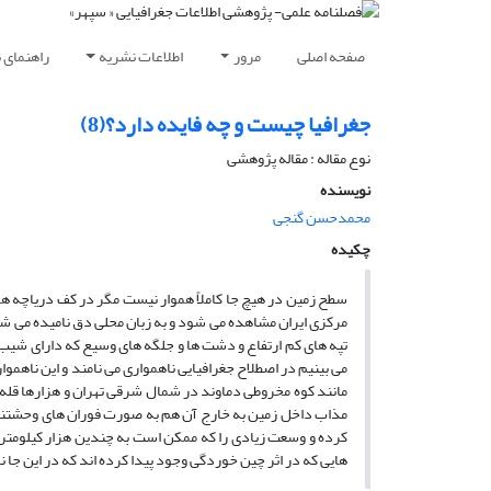
صفحه اصلی
مرور
اطلاعات نشریه
راهنمای 
جغرافیا چیست و چه فایده دارد؟(8)
نوع مقاله : مقاله پژوهشی
نویسنده
محمدحسن گنجی
چکیده
سطح زمین در هیچ جا کاملاً هموار نیست مگر در کف دریاچه ­
مرکزی ایران مشاهده می­ شود و به زبان محلی دق نامیده می­ شو
تپه­ های کم ارتفاع و دشت ها و جلگه ­های وسیع که دارای شیب ک
می­ بینیم در اصطلاح جغرافیایی ناهمواری می­ نامند و این ناهم
مانند کوه مخروطی دماوند در شمال شرقی تهران و هزارها قله آ
مذاب داخل زمین به خارج آن هم به صورت فوران های وحشتناک به
کرده و وسعت زیادی را که ممکن است به چندین هزار کیلومتر مر
هایی که در اثر چین خوردگی وجود پیدا کرده­ اند که در این جا نا