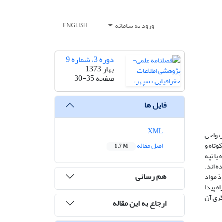
ورود به سامانه
ENGLISH
دوره 3، شماره 9
بهار 1373
صفحه
30-35
فایل ها
XML
رنواحی
وتاه و
اصل مقاله
1.7 M
یا تپه
 ­اند.
هم رسانی
ذ مواد
ه پیدا
گری آن
ارجاع به این مقاله