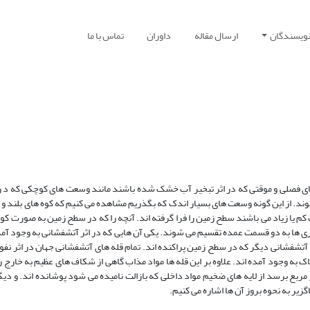
نویسندگان
ارسال مقاله
داوران
تماس با ما
های فصلی و موقتی که در اثر تبخیر آب خشک شده باشند مانند وسعت­ های کوچکی که د 
ند. از این گونه وسعت های بسیار اندک که بگذریم مشاهده می­ کنیم که کوه های بلند و ک
م یا زیاد می­ باشند سطح زمین را فرا گرفته­ اند. آنچه را که در سطح زمین به صورت کوه 
واری ها به دو قسمت عمده تقسیم می­ شوند. یکی آن هایی که در اثر آتشفشانی به وجود آمده
تشفشانی دیگر که در سطح زمین پراکنده­ اند. تمام قله­ های آتشفشانی جهان در اثر نفو
 وجود آمده ­اند. علاوه بر این قله­ ها مواد مذاب گاهی از شکاف های عظیم به خارج را
بع برسد از لایه ­های ضخیم مواد داخلی که بازالت نامیده می­ شود پوشانده­ اند. و دی
گزیر به نحوه بروز آن ها اشاره می­ کنیم.