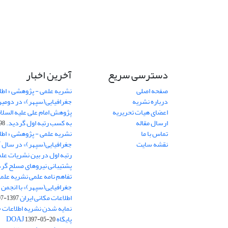
دسترسی سریع
آخرین اخبار
صفحه اصلی
نشریه علمی - پژوهشی « اطل
درباره نشریه
جغرافیایی(سپهر)» در دومی
اعضای هیات تحریریه
ارسال مقاله
به کسب رتبه اول گردید.
06-11
تماس با ما
نشریه علمی - پژوهشی « اطل
نقشه سایت
رتبه اول در بین نشریات علم
پشتیبانی نیروهای مسلح گرد
تفاهم نامه علمی نشریه علم
جغرافیایی(سپهر)» با انجمن 
اطلاعات مکانی ایران
1397-07-28
نمایه شدن نشریه اطلاعات ج
پایگاه DOAJ
1397-05-20