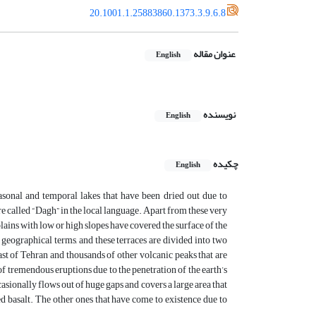
20.1001.1.25883860.1373.3.9.6.8
عنوان مقاله
English
نویسنده
English
چکیده
English
easonal and temporal lakes that have been dried out due to
are called “Dagh” in the local language. Apart from these very
lains with low or high slopes have covered the surface of the
n geographical terms, and these terraces are divided into two
st of Tehran and thousands of other volcanic peaks that are
of tremendous eruptions due to the penetration of the earth’s
casionally flows out of huge gaps and covers a large area that
ed basalt. The other ones that have come to existence due to