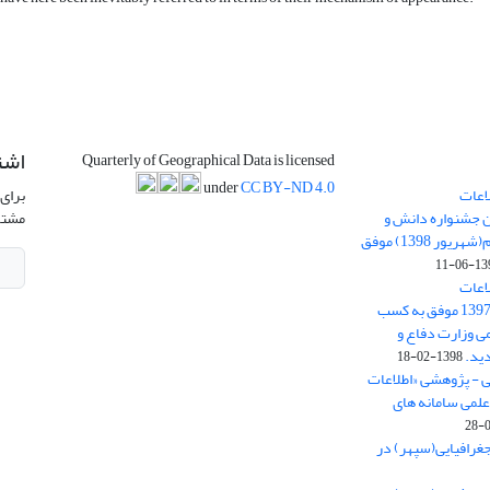
اشت
Quarterly of Geographical Data is licensed
under
CC BY-ND 4.0
اعات
برای 
ن جشنواره دانش و
مشتر
پژوهش امام علی علیه السلام(شهریور 1398) موفق
1398-
اعات
جغرافیایی(سپهر)» در سال 1397 موفق به کسب
ی وزارت دفاع و
ید.
1398-02-18
ی - پژوهشی «اطلاعات
علمی سامانه های
غرافیایی(سپهر) در