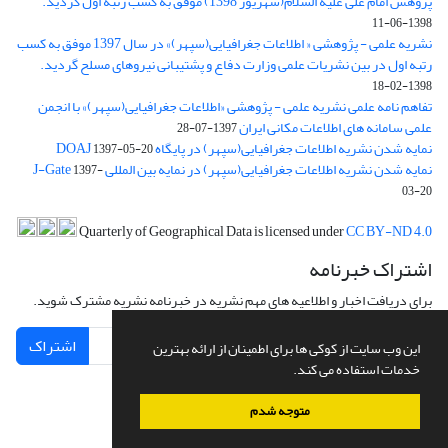
پژوهش امام علی علیه السلام(شهریور 1398) موفق به کسب رتبه اول گردید.
1398-06-11
نشریه علمی - پژوهشی « اطلاعات جغرافیایی(سپهر)» در سال 1397 موفق به کسب
رتبه اول در بین نشریات علمی وزارت دفاع و پشتیبانی نیروهای مسلح گردید.
1398-02-18
تفاهم نامه علمی نشریه علمی - پژوهشی «اطلاعات جغرافیایی(سپهر)» با انجمن
علمی سامانه های اطلاعات مکانی ایران
1397-07-28
نمایه شدن نشریه اطلاعات جغرافیایی(سپهر) در پایگاه DOAJ
1397-05-20
نمایه شدن نشریه اطلاعات جغرافیایی(سپهر) در نمایه بین المللی J-Gate
1397-
03-20
Quarterly of Geographical Data is licensed under
CC BY-ND 4.0
اشتراک خبرنامه
برای دریافت اخبار و اطلاعیه های مهم نشریه در خبرنامه نشریه مشترک شوید.
اشتراک
این وب سایت از کوکی ها برای اطمینان از ارائه بهترین
خدمات استفاده می کند.
متوجه شدم
سامانه مدیریت نشریات علمی.
طراحی و پیاده سازی از
سیناوب