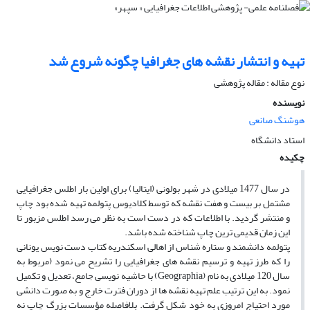
تهیه و انتشار نقشه های جغرافیا چگونه شروع شد
نوع مقاله : مقاله پژوهشی
نویسنده
هوشنگ صانعی
استاد دانشگاه
چکیده
در سال 1477 میلادی در شهر بولونی (ایتالیا) برای اولین بار اطلس جغرافیایی
مشتمل بر بیست و هفت نقشه که توسط کلادیوس پتولمه تهیه شده بود چاپ
و منتشر گردید. با اطلاعات که در دست است به نظر می ­رسد اطلس مزبور تا
این زمان قدیمی­ ترین چاپ شناخته شده باشد.
پتولمه دانشمند و ستاره ­شناس از اهالی اسکندریه کتاب دست نویس یونانی
را که طرز تهیه و ترسیم نقشه­ های جغرافیایی را تشریح می­ نمود (مربوط به
سال 120 میلادی به نام (Geographia) با حاشیه نویسی جامع، تعدیل و تکمیل
نمود. به این ترتیب علم تهیه نقشه ­­ها از دوران فترت خارج و به صورت دانشی
مورد احتیاج امروزی به خود شکل گرفت. بلافاصله مؤسسات بزرگ چاپ نه