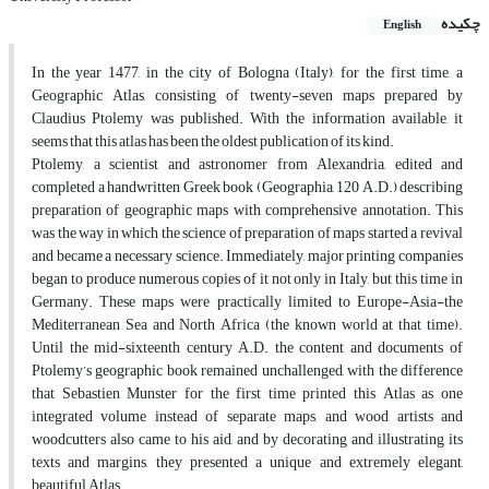
چکیده
English
In the year 1477, in the city of Bologna (Italy), for the first time, a
Geographic Atlas, consisting of twenty-seven maps prepared by
Claudius Ptolemy was published. With the information available, it
seems that this atlas has been the oldest publication of its kind.
Ptolemy, a scientist and astronomer from Alexandria, edited and
completed a handwritten Greek book (Geographia, 120 A.D.) describing
preparation of geographic maps with comprehensive annotation. This
was the way in which the science of preparation of maps started a revival
and became a necessary science. Immediately, major printing companies
began to produce numerous copies of it not only in Italy, but this time in
Germany. These maps were practically limited to Europe-Asia-the
Mediterranean Sea and North Africa (the known world at that time).
Until the mid-sixteenth century A.D. the content and documents of
Ptolemy’s geographic book remained unchallenged, with the difference
that Sebastien Munster for the first time printed this Atlas as one
integrated volume instead of separate maps, and wood artists and
woodcutters also came to his aid, and by decorating and illustrating its
texts and margins, they presented a unique and extremely elegant,
beautiful Atlas.