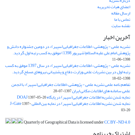
درباره نشریه
اعضای هیات تحریریه
ارسال مقاله
تماس با ما
نقشه سایت
آخرین اخبار
نشریه علمی - پژوهشی « اطلاعات جغرافیایی(سپهر)» در دومین جشنواره دانش و
پژوهش امام علی علیه السلام(شهریور 1398) موفق به کسب رتبه اول گردید.
1398-06-11
نشریه علمی - پژوهشی « اطلاعات جغرافیایی(سپهر)» در سال 1397 موفق به کسب
رتبه اول در بین نشریات علمی وزارت دفاع و پشتیبانی نیروهای مسلح گردید.
1398-02-18
تفاهم نامه علمی نشریه علمی - پژوهشی «اطلاعات جغرافیایی(سپهر)» با انجمن
علمی سامانه های اطلاعات مکانی ایران
1397-07-28
نمایه شدن نشریه اطلاعات جغرافیایی(سپهر) در پایگاه DOAJ
1397-05-20
نمایه شدن نشریه اطلاعات جغرافیایی(سپهر) در نمایه بین المللی J-Gate
1397-
03-20
Quarterly of Geographical Data is licensed under
CC BY-ND 4.0
اشتراک خبرنامه