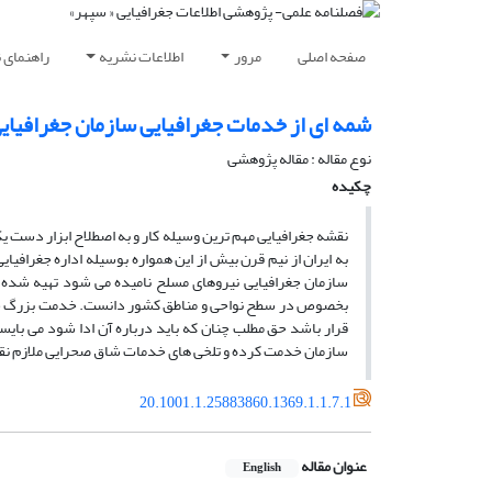
صفحه اصلی
مرور
اطلاعات نشریه
راهنمای 
شمه ای از خدمات جغرافیایی سازمان جغرافیای
نوع مقاله : مقاله پژوهشی
چکیده
نقشه جغرافیایی مهم ترین وسیله کار و به اصطلاح ابزار دست ی
سازمان جغرافیایی نیروهای مسلح نامیده می­ شود تهیه شده ا
بخصوص در سطح نواحی و مناطق کشور دانست. خدمت بزرگ جغرافیا
قرار باشد حق مطلب چنان که باید درباره آن ادا شود می­ با
سازمان خدمت کرده و تلخی­ های خدمات شاق صحرایی ملازم نقشه
20.1001.1.25883860.1369.1.1.7.1
عنوان مقاله
English