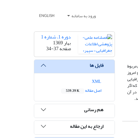
ورود به سامانه
ENGLISH
دوره 1، شماره 1
بهار 1369
صفحه
34-37
فایل ها
 مربوط
مان جغرافیایی کشور وضع قانونی پیدا کرد (1347 شمسی) و امروز
فیایی
XML
که اگر
اصل مقاله
 در آن
539.39 K
د.
هم رسانی
ارجاع به این مقاله