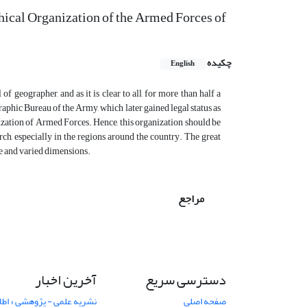
ical Organization of the Armed Forces of
چکیده
English
 geographer, and as it is clear to all, for more than half a
aphic Bureau of the Army, which later gained legal status as
zation of Armed Forces. Hence, this organization should be
rch, especially in the regions around the country. The great
de and varied dimensions.
مراجع
دسترسی سریع
آخرین اخبار
صفحه اصلی
نشریه علمی - پژوهشی « اطل