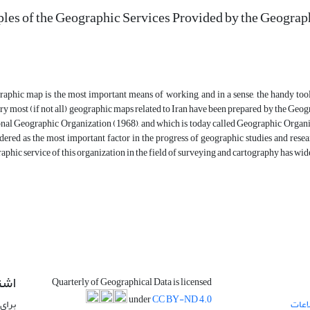
es of the Geographic Services Provided by the Geograph
aphic map is the most important means of working, and in a sense, the handy tool of
ry most (if not all) geographic maps related to Iran have been prepared by the Geogr
nal Geographic Organization (1968), and which is today called Geographic Organi
dered as the most important factor in the progress of geographic studies and resea
aphic service of this organization in the field of surveying and cartography has wi
اشت
Quarterly of Geographical Data is licensed
under
CC BY-ND 4.0
اعات
برای 