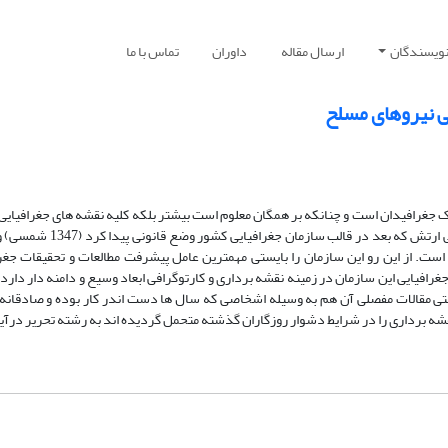
نویسندگان
ارسال مقاله
داوران
تماس با ما
ی نیروهای مسلح
ک جغرافیدان است و چنانکه بر همگان معلوم است بیشتر بلکه کلیه نقشه­ های جغرافیایی
به ایران از نیم قرن بیش از این همواره بوسیله اداره جغرافیایی ارتش که بعد در قالب ساز
ست. از این رو این سازمان را بایستی مهمترین عامل پیشرفت مطالعات و تحقیقات جغرا
یی این سازمان در زمینه نقشه ­برداری و کارتوگرافی ابعاد وسیع و دامنه­ دار دارد 
یستی مقالات مفصلی آن هم به وسیله اشخاصی که سال ها دست اندر کار بوده و صادقانه
 ­برداری را در شرایط دشوار روزگاران گذشته متحمل گردیده ­اند به رشته تحریر درآی