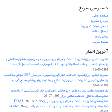
دسترسی سریع
صفحه اصلی
درباره نشریه
اعضای هیات تحریریه
ارسال مقاله
تماس با ما
نقشه سایت
آخرین اخبار
نشریه علمی - پژوهشی « اطلاعات جغرافیایی(سپهر)» در دومین جشنواره دانش و
پژوهش امام علی علیه السلام(شهریور 1398) موفق به کسب رتبه اول گردید.
1398-06-11
نشریه علمی - پژوهشی « اطلاعات جغرافیایی(سپهر)» در سال 1397 موفق به کسب
رتبه اول در بین نشریات علمی وزارت دفاع و پشتیبانی نیروهای مسلح گردید.
1398-02-18
تفاهم نامه علمی نشریه علمی - پژوهشی «اطلاعات جغرافیایی(سپهر)» با انجمن
علمی سامانه های اطلاعات مکانی ایران
1397-07-28
نمایه شدن نشریه اطلاعات جغرافیایی(سپهر) در پایگاه DOAJ
1397-05-20
نمایه شدن نشریه اطلاعات جغرافیایی(سپهر) در نمایه بین المللی J-Gate
1397-
03-20