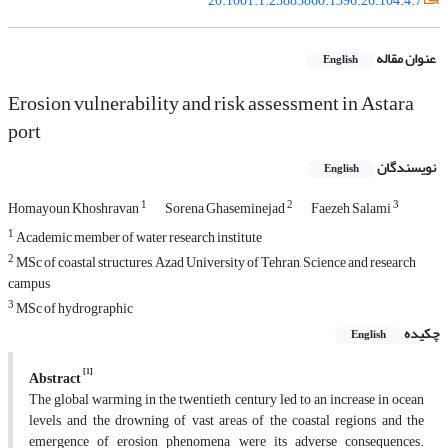
20.1001.1.25883860.1396.26.104.4.7
عنوان مقاله
English
Erosion vulnerability and risk assessment in Astara
port
نویسندگان
English
1
2
3
Homayoun Khoshravan
Sorena Ghaseminejad
Faezeh Salami
1
Academic member of water research institute
2
MSc of coastal structures, Azad University of Tehran, Science and research
campus
3
MSc of hydrographic
چکیده
English
[1]
Abstract
The global warming in the twentieth century led to an increase in ocean
levels, and the drowning of vast areas of the coastal regions and the
emergence of erosion phenomena were its adverse consequences.