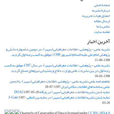
صفحه اصلی
درباره نشریه
اعضای هیات تحریریه
ارسال مقاله
تماس با ما
نقشه سایت
آخرین اخبار
نشریه علمی - پژوهشی « اطلاعات جغرافیایی(سپهر)» در دومین جشنواره دانش و
پژوهش امام علی علیه السلام(شهریور 1398) موفق به کسب رتبه اول گردید.
1398-06-11
نشریه علمی - پژوهشی « اطلاعات جغرافیایی(سپهر)» در سال 1397 موفق به کسب
رتبه اول در بین نشریات علمی وزارت دفاع و پشتیبانی نیروهای مسلح گردید.
1398-02-18
تفاهم نامه علمی نشریه علمی - پژوهشی «اطلاعات جغرافیایی(سپهر)» با انجمن
علمی سامانه های اطلاعات مکانی ایران
1397-07-28
نمایه شدن نشریه اطلاعات جغرافیایی(سپهر) در پایگاه DOAJ
1397-05-20
نمایه شدن نشریه اطلاعات جغرافیایی(سپهر) در نمایه بین المللی J-Gate
1397-
03-20
Quarterly of Geographical Data is licensed under
CC BY-ND 4.0