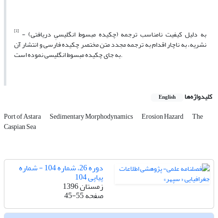
[1]
- به دلیل کیفیت نامناسب ترجمه (چکیده مبسوط انگلیسیِ دریافتی)
نشریه، به ناچار اقدام به ترجمه مجدد متن مختصر چکیده فارسی و انتشار آن
به جای چکیده مبسوط انگلیسی نموده است.
کلیدواژه‌ها
English
Port of Astara
Sedimentary Morphodynamics
Erosion Hazard
The
Caspian Sea
دوره 26، شماره 104 - شماره
پیاپی 104
زمستان 1396
صفحه
45-55