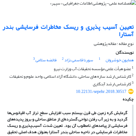
تعیین آسیب پذیری و ریسک مخاطرات فرسایشی بندر
آستارا
نوع مقاله : مقاله پژوهشی
نویسندگان
3
2
1
همایون خوشروان
سورنا قاسمی نژاد
فائضه سلامی
1
عضو هیأت علمی مؤسسه تحقیقات آب وزارت نیرو
2
کارشناس ارشد سازه های ساحلی، دانشگاه آزاد اسلامی، واحد علوم و تحقیقات
3
کارشناس ارشد آبنگاری
10.22131/sepehr.2018.30517
چکیده
گرمایش کره زمین طی قرن بیستم سبب افزایش سطح تراز آب اقیانوس
ها
گردید و به زیر آب رفتن نواحی گسترده
ای از مناطق ساحلی و بروز پدیده
های
فرسایشی از پیامدهای نامطلوب آن بود. تعیین شدت آسیب
پذیری و ریسک
مخاطرات فرسایشی در ناحیه ساحلی بندر آستارا بعنوان هدف اصلی تحقیق