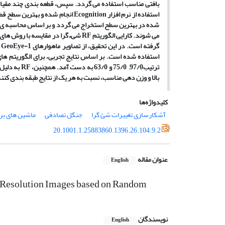
بافتی مناسب استفاده می گردد. سپس، قطعه بندی چند مقیاس
استفاده از نرم افزار
Ecognition
انجام شده و بهترین سطح قطع
شده در بهترین سطح استخراج می گردد و بر اساس محاسبه ی ف
می شوند. کارایی الگوریتم
RF
شیءگرا در مقایسه با روش های
گرفته است. در این تحقیق، از تصاویر ماهوارهای
GeoEye-1
و
استفاده شده است. بر اساس نتایج تجربی، برای الگوریتم ها
ترتیب97/0, 75/0 و 63/0 به دست آمد. همچنین،
RF
به دلیل 
بالا و وزن دهی مناسب، نسبت به هر یک از نتایج طبقه بندی کنند
کلیدواژه‌ها
آشکارسازی تغییرات شئ گرا
جنگل تصادفی
ماشین های برد
20.1001.1.25883860.1396.26.104.9.2
عنوان مقاله
English
-Resolution Images based on Random
نویسندگان
English