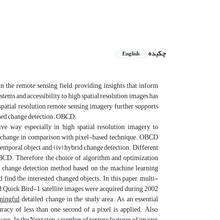
چکیده
English
 the remote sensing field, providing insights that inform
tems and accessibility to high spatial resolution images has
patial resolution remote sensing imagery further supports
ased change detection – OBCD.
e way, especially in high spatial resolution imagery to
ULC change in comparison with pixel-based technique. OBCD
- temporal object, and (iv) hybrid change detection. Different
OBCD. Therefore, the choice of algorithm and optimization
d change detection method based on the machine learning
find the interested changed objects. In this paper, multi-
nd Quick Bird-1 satellite images were acquired during 2002
ningful
detailed change in the study area. As an essential
racy of less than one second of a pixel is applied. Also,
e. In the Next step, a number of texture features of images