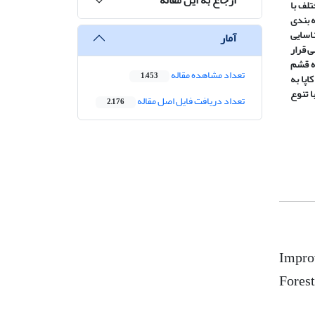
ختلف
با
ه بندی
اسایی
آمار
 قرار
جزیره قشم
تعداد مشاهده مقاله
1,453
اپا به
ا تنوع
تعداد دریافت فایل اصل مقاله
2,176
Impro
Forest