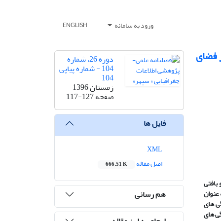
ورود به سامانه
ENGLISH
 فضای
دوره 26، شماره
104 - شماره پیاپی
104
زمستان 1396
صفحه
117-127
فایل ها
XML
اصل مقاله
666.51 K
 بافتی
هم رسانی
 عنوان
ی های
ی های
ارجاع به این مقاله