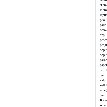
such 
is em
input
pixel
pairs
betwe
expli
proce
progr
objec
objec
param
paper
of 10
compa
value
will 
image
combi
It ev
separ