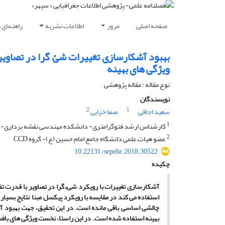
صفحه اصلی
مرور
اطلاعات نشریه
راهنمای 
بهبود آشکارسازی تغییرات شئ گرا در تصاویر
ویژگی های بهینه
نوع مقاله : مقاله پژوهشی
نویسندگان
2
1
سعید اجاقی
صفا خزایی
1
کارشناس ارشد فتوگرامتری- دانشکده مهندسی نقشه برداری- 
2
عضو هیات علمی دانشگاه جامع امام حسین (ع)- گروه CCD
10.22131/sepehr.2018.30522
چکیده
آشکارسازی تغییرات با رویکرد شیءگرا در تصاویر با قدرت تفکی
استفاده می کند در مقایسه با رویکرد پیکسل مبنا نتایج بسیار 
چالشی اساسی باقی مانده است. در این تحقیق، جهت بهبود آش
بهینه استفاده شده است. در این راستا، نخست ویژگی های بافت