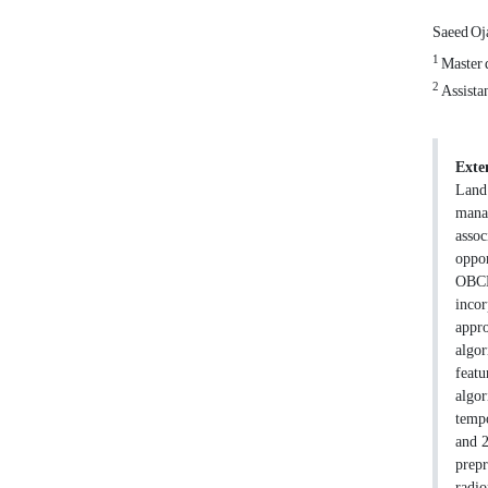
Saeed Oj
1
Master 
2
Assista
Exte
Land 
manag
assoc
oppor
OBCD 
incor
appro
algor
featu
algor
tempo
and 2
prepr
radio