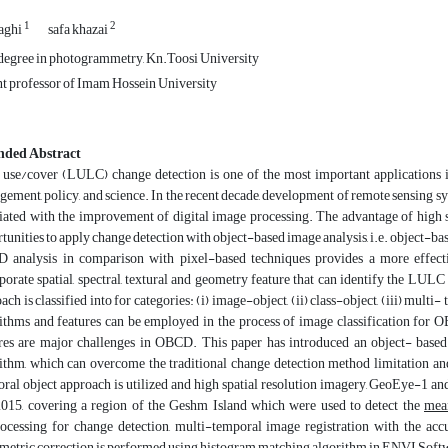
1
2
aghi
safa khazai
degree in photogrammetry, Kn.Toosi University
nt professor of Imam Hossein University
nded Abstract
use/cover (LULC) change detection is one of the most important applications in
ement, policy, and science. In the recent decade, development of remote sensing sys
iated with the improvement of digital image processing. The advantage of high s
tunities to apply change detection with object-based image analysis, i.e. object-b
analysis in comparison with pixel-based techniques provides a more effectiv
porate spatial, spectral, textural and geometry feature that can identify the L
ach is classified into for categories: (i) image-object, (ii) class-object, (iii) multi
ithms and features can be employed in the process of image classification for 
res are major challenges in OBCD. This paper has introduced an object- base
ithm, which can overcome the traditional change detection method limitation and 
ral object approach is utilized and high spatial resolution imagery, GeoEye-1 a
015, covering a region of the Geshm Island which were used to detect the
mea
ocessing for change detection, multi-temporal image registration with the accu
metric correction is performed using histogram matching algorithm in ENVI Softwar