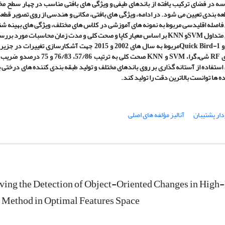
ه در فضای ترکیب یافته از باندهای طیفی و ویژگی های بافتی مناسب در چهار سطح م
ه بندی تعیین می شود. در ادامه، ویژگی های بافتی، مکانی و هندسی از روی تصویر قطع
اصله اقلیدسی مربوط به نمونه های آموزشی در کلاس های مختلف، ویژگی های بهینه شن
 متداول
SVM
و
KNN
بر اساس معیار کاپا و صحت کلی و مدت زمان محاسبات مورد بررسی
Quick Bird-1
مربوط به سال های 2002 و 2015 جهت آشکارسازی تغییرات در 
ی
RF
شیءگرا،
SVM
و
KNN
صحت کلی به ترتیب 57/86، 76/83 و 75 درصد
و ضریب ک
استفاده از آستانه گذاری بر روی باندهای مختلف و تولید طبقه بندی کننده های درختی ب
ه ها توانست بالاترین دقت را تولید کند.
ار پشتیبان
آنالیز مؤلفه های اصلی
ving the Detection of Object-Oriented Changes in High
 Method in Optimal Features Space