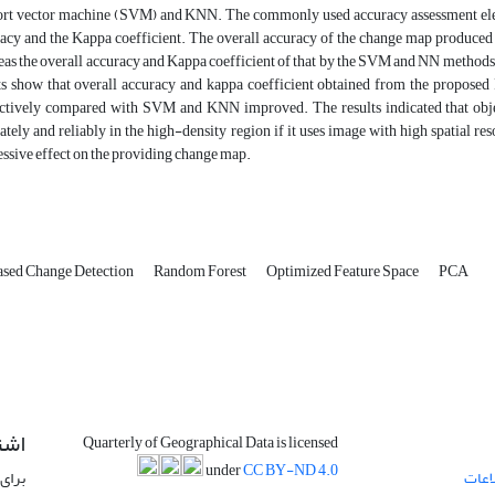
rt vector machine (SVM) and KNN. The commonly used accuracy assessment elemen
acy and the Kappa coefficient. The overall accuracy of the change map produced 
as the overall accuracy and Kappa coefficient of that by the SVM and NN methods w
ts show that overall accuracy and kappa coefficient obtained from the propo
ectively compared with SVM and KNN improved. The results indicated that obj
ately and reliably in the high-density region if it uses image with high spatial res
ssive effect on the providing change map.
ased Change Detection
Random Forest
Optimized Feature Space
PCA
اشت
Quarterly of Geographical Data is licensed
under
CC BY-ND 4.0
اعات
برای 