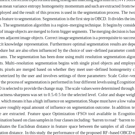
as mean, variance, entropy, homogeneity, momentum and such are extracted from two
ployed and the result of this process is used in the segmentation process. The t
s feature to segmentation. Segmentation is the first step in OBCD. It divides the 
s. The segmentation algorithm is a region-merging technique. It begins by consider
 of image objects are merged to form bigger segments. The merging decision is base
en adjacent image objects. Correct image segmentation is a prerequisite to successfu
cit knowledge representation. Furthermore, optimal segmentation results are dep
dure, but are also often influenced by the choice of user-defined parameter com
ams. The segmentation has been done using multi resolution segmentation algo
ts. Multi-resolution segmentation begins with single pixel objects and employ
ts; pixels are merged based on whether they meet user-defined homogeneity cr
eterized by the user and involves settings of three parameters: Scale, Color-
 the process of segmentation is performed in four different levels using Ecognition 
0 is selected to provide the change map. The scale values were determined through 
ctness/sharpness was set to 0.5/0.5 for the selected level. Color and shape weigh
, which means it has a high influence on segmentation; Shape must have a low value 
have roughly equal amount of influence on segmentation outcome. In addition, te
 are extracted. Feature space Optimization (FSO) tool available in Ecogniti
nation based on class samples in four classes including: ”barren to road”, ”barren to
aluates the Euclidean distance in feature space between the samples of all classe
ation distance. In this study, the performance of the proposed RF-based OBCD 