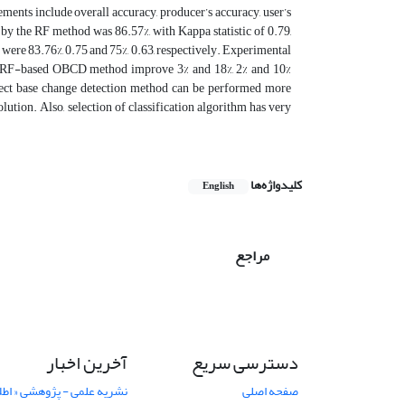
ts include overall accuracy, producer’s accuracy, user’s
by the RF method was 86.57%, with Kappa statistic of 0.79,
ere 83.76%, 0.75 and 75%, 0.63, respectively. Experimental
sed RF-based OBCD method improve 3% and 18%, 2% and 10%
ect base change detection method can be performed more
olution. Also, selection of classification algorithm has very
کلیدواژه‌ها
English
مراجع
دسترسی سریع
آخرین اخبار
صفحه اصلی
نشریه علمی - پژوهشی « اطل