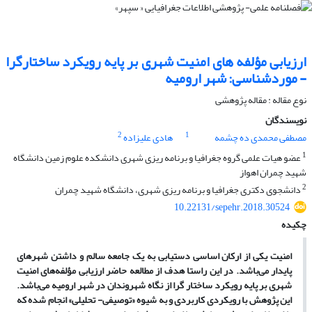
ارزیابی مؤلفه های امنیت شهری بر پایه رویکرد ساختارگرا
- موردشناسی: شهر ارومیه
نوع مقاله : مقاله پژوهشی
نویسندگان
2
1
مصطفی محمدی ده چشمه
هادی علیزاده
1
عضو هیات علمی گروه جغرافیا و برنامه ریزی شهری دانشکده علوم زمین دانشگاه
شهید چمران اهواز
2
دانشجوی دکتری جغرافیا و برنامه ریزی شهری، دانشگاه شهید چمران
10.22131/sepehr.2018.30524
چکیده
امنیت یکی از ارکان اساسی دستیابی به یک جامعه سالم و داشتن شهرهای
پایدار می‌باشد. در این راستا هدف از مطالعه حاضر ارزیابی مؤلفه‌های امنیت
شهری بر پایه رویکرد ساختار گرا از نگاه شهروندان در شهر ارومیه می‌باشد.
این پژوهش با رویکردی کاربردی و به شیوه «توصیفی- تحلیلی» انجام شده که