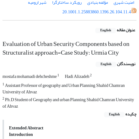
امنیت شهری
مؤلفه بنیادی
رویکرد ساختارگرا
شهر ارومیه
20.1001.1.25883860.1396.26.104.11.4
عنوان مقاله
English
Evaluation of Urban Security Components based on
Structuralist approach-Case Study: Urmia City
نویسندگان
English
1
2
mostafa mohamadi dehcheshme
Hadi Alizadeh
1
Assistant Professor of geography and Urban Planning, Shahid Chamran
University of Ahvaz
2
Ph.D Student of Geography and urban Planning, Shahid Chamran University
of Ahvaz
چکیده
English
Extended Abstract
Introduction