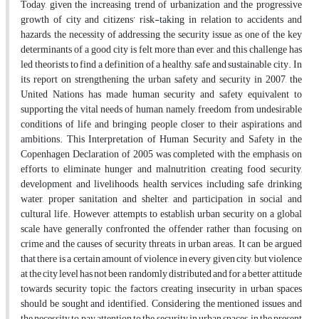
Today, given the increasing trend of urbanization and the progressive
growth of city and citizens’ risk-taking in relation to accidents and
hazards, the necessity of addressing the security issue as one of the key
determinants of a good city is felt more than ever, and this challenge has
led theorists to find a definition of a healthy, safe and sustainable city. In
its report on strengthening the urban safety and security in 2007, the
United Nations has made human security and safety equivalent to
supporting the vital needs of human, namely, freedom from undesirable
conditions of life and bringing people closer to their aspirations and
ambitions. This Interpretation of Human Security and Safety in the
Copenhagen Declaration of 2005 was completed with the emphasis on
efforts to eliminate hunger and malnutrition, creating food security,
development and livelihoods, health services including safe drinking
water, proper sanitation and shelter, and participation in social and
cultural life. However, attempts to establish urban security on a global
scale have generally confronted the offender rather than focusing on
crime and the causes of security threats in urban areas. It can be argued
that there is a certain amount of violence in every given city, but violence
at the city level has not been randomly distributed and for a better attitude
towards security topic, the factors creating insecurity in urban spaces
should be sought and identified. Considering the mentioned issues and
the necessity to pay attention to the security in urban spaces, in the present