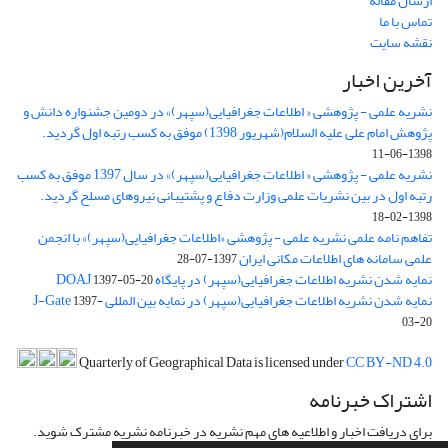
ارسال مقاله
تماس با ما
نقشه سایت
آخرین اخبار
نشریه علمی - پژوهشی « اطلاعات جغرافیایی(سپهر)» در دومین جشنواره دانش و
پژوهش امام علی علیه السلام(شهریور 1398) موفق به کسب رتبه اول گردید.
1398-06-11
نشریه علمی - پژوهشی « اطلاعات جغرافیایی(سپهر)» در سال 1397 موفق به کسب
رتبه اول در بین نشریات علمی وزارت دفاع و پشتیبانی نیروهای مسلح گردید.
1398-02-18
تفاهم نامه علمی نشریه علمی - پژوهشی «اطلاعات جغرافیایی(سپهر)» با انجمن
علمی سامانه های اطلاعات مکانی ایران
1397-07-28
نمایه شدن نشریه اطلاعات جغرافیایی(سپهر) در پایگاه DOAJ
1397-05-20
نمایه شدن نشریه اطلاعات جغرافیایی(سپهر) در نمایه بین المللی J-Gate
1397-
03-20
Quarterly of Geographical Data is licensed under
CC BY-ND 4.0
اشتراک خبرنامه
برای دریافت اخبار و اطلاعیه های مهم نشریه در خبرنامه نشریه مشترک شوید.