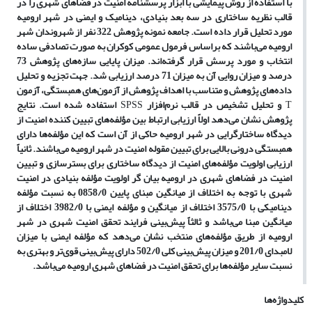
با استفاده از روش پیمایشی با ابزار پرسشنامه امنیت در فضاهای شهری را در
قالب نظریه ساختاری در سه بعد بنیادی، دینامیک و ایمنی در شهر ارومیه
مورد تحلیل قرار داده است. جامعه نمونه پژوهش 322 نفر از شهروندان شهر
ارومیه می‌باشند که براساس فرمول عمومی کوکران به صورت تصادفی ساده
انتخاب و مورد پرسش قرار گرفته‌اند. میزان پایایی سازه‌های پژوهش 73
درصد و میزان روایی آن به میزان 71 درصد ارزیابی شد. جهت تجزیه و تحلیل
داده‌های پژوهش و متناسب با اهداف پژوهش از آزمون‌های همبستگی، آزمون
T
و تحلیل تشخیص در قالب نرم‌افزار
SPSS
استفاده شده است. نتایج
پژوهش نشان می‌دهد اولاً ارزیابی ارتباط بین مؤلفه‌های تبیین کننده امنیت از
دیدگاه ساختارگرایی در شهر ارومیه حاکی از آن است که این مؤلفه‌ها دارای
همبستگی درونی بالایی برای تبیین مقوله امنیت در شهر ارومیه می‌باشند. ثانیاً
ارزیابی اولویت مؤلفه‌های امنیت از دیدگاه ساختاری برای بسترسازی و تبیین
امنیت در فضاهای شهری در ارومیه بیان گر اولویت مؤلفه بنیادی در امنیت
شهری با توجه به اختلاف از میانگین مبنای پایین 0858/0 به نسبت مؤلفه
دینامیکی با 3575/0 اختلاف از میانگین و مؤلفه ایمنی با 3982/0 اختلاف از
میانگین مبنا می‌باشد و ثالثاً پیش‌بینی فرایند تحقق امنیت شهری در شهر
ارومیه از طریق مؤلفه‌های منتخب نشان می‌دهد که مؤلفه ایمنی با میزان
لامبدای 201/0 و میزان پیش‌بینی کلی 502/0 دارای پیش‌بینی قوی‌تر و بهتری به
نسبت سایر مؤلفه‌ها برای تحقق امنیت در فضاهای شهری ارومیه می‌باشد.
کلیدواژه‌ها