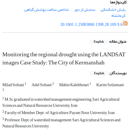
کلیدواژه‌ها
پایش خشکسالی
سنجش از دور
شاخص سلامت پوشش گیاهی
کرمانشاه
20.1001.1.25883860.1398.28.109.9.6
عنوان مقاله
English
Monitoring the regional drought using the LANDSAT
images Case Study: The City of Kermanshah
نویسندگان
English
1
2
1
Milad Soltani
Adel Soltani
Mahin Kalehhouei
Karim Solaimani
3
1
M.Sc graduated in watershed management engineering, Sari Agricultural
Sciences and Natural Resources University, Iran
2
Faculty of Member, Dept. of Agriculture, Payam Noor University, Iran
3
Professor, Dept.of watershed management, Sari Agricultural Sciences and
Natural Resources University