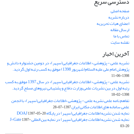
دسترسی سریع
صفحه اصلی
درباره نشریه
اعضای هیات تحریریه
ارسال مقاله
تماس با ما
نقشه سایت
آخرین اخبار
نشریه علمی - پژوهشی « اطلاعات جغرافیایی(سپهر)» در دومین جشنواره دانش و
پژوهش امام علی علیه السلام(شهریور 1398) موفق به کسب رتبه اول گردید.
1398-06-11
نشریه علمی - پژوهشی « اطلاعات جغرافیایی(سپهر)» در سال 1397 موفق به کسب
رتبه اول در بین نشریات علمی وزارت دفاع و پشتیبانی نیروهای مسلح گردید.
1398-02-18
تفاهم نامه علمی نشریه علمی - پژوهشی «اطلاعات جغرافیایی(سپهر)» با انجمن
علمی سامانه های اطلاعات مکانی ایران
1397-07-28
نمایه شدن نشریه اطلاعات جغرافیایی(سپهر) در پایگاه DOAJ
1397-05-20
نمایه شدن نشریه اطلاعات جغرافیایی(سپهر) در نمایه بین المللی J-Gate
1397-
03-20