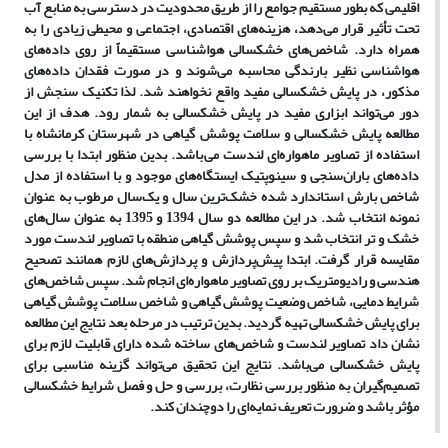
اقلیمی که بطور مستقیم جوامع را از طریق محدودیت در دسترسی به منابع آب
تحت تأثیر قرار می
دهد، هزینه
های اقتصادی، اجتماعی و محیطی زیادی را به
همراه دارد. شاخص
های خشکسالی هواشناسی مستقیماً از روی داده
های
هواشناسی نظیر بارندگی محاسبه می
شوند و در صورت فقدان داده
های
مذکور، در پایش خشکسالی مفید واقع نخواهند شد. لذا تکنیک سنجش از
دور می
تواند ابزاری مفید در پایش خشکسالی به شمار رود. هدف از این
مطالعه پایش خشکسالی و سلامت پوشش گیاهی در شهرستان کرمانشاه با
استفاده از تصاویر ماهواره
ای لندست می
باشد. بدین منظور ابتدا با بررسی
داده
های باران
سنجی و سینوپتیک ایستگاه
های موجود و با استفاده از مدل
شاخص بارش استاندارد شده خشک
ترین سال و یک
سال مرطوب به عنوان
نمونه انتخاب شد. در این مطالعه دو سال 1394 و 1395 به عنوان سال
های
خشک و تر انتخاب شد و سپس پوشش گیاهی منطقه با تصاویر لندست مورد
مقایسه قرار گرفت. ابتدا پیش
پردازش و پردازش
های لازم همانند تصحیح
هندسی و رادیومتریک بر روی تصاویر ماهواره
ای انجام شد. سپس شاخص
های
شرایط دمایی، شاخص وضعیت پوشش گیاهی و شاخص سلامت پوشش گیاهی
برای پایش خشکسالی تهیه گردید. بدین ترتیب در مرحله بعد نتایج این مطالعه
نشان داد تصاویر لندست و شاخص
های ساخته شده دارای قابلیت لازم برای
پایش خشکسالی می
باشد. نتایج این تحقیق می
تواند گزینه مناسبی برای
تصمیم
گیران به منظور بررسی نظارت، بررسی و حل و فصل شرایط خشکسالی
مؤثر باشد و ضرورت تعریف نمایه
ای را دوچندان کند.