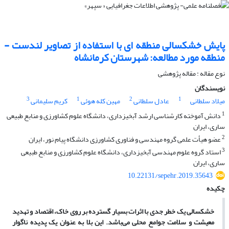
پایش خشکسالی منطقه ای با استفاده از تصاویر لندست -
منطقه مورد مطالعه: شهرستان کرمانشاه
نوع مقاله : مقاله پژوهشی
نویسندگان
3
1
2
1
میلاد سلطانی
عادل سلطانی
مهین کله هوئی
کریم سلیمانی
1
دانش آموخته کارشناسی ارشد آبخیزداری، دانشگاه علوم کشاورزی و منابع طبیعی
ساری، ایران
2
عضو هیأت علمی گروه مهندسی و فناوری کشاورزی دانشگاه پیام نور، ایران
3
استاد گروه علوم مهندسی آبخیزداری، دانشگاه علوم کشاورزی و منابع طبیعی
ساری، ایران
10.22131/sepehr.2019.35643
چکیده
خشکسالی یک خطر جدی با اثرات بسیار گسترده بر روی خاک، اقتصاد و تهدید
معیشت و سلامت جوامع محلی می
باشد. این بلا به عنوان یک پدیده ناگوار