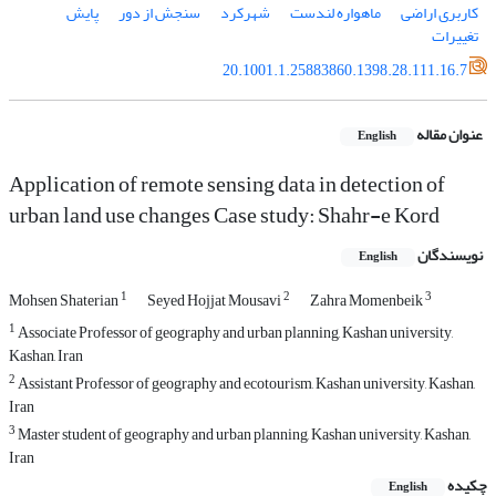
کاربری اراضی
ماهواره لندست
شهرکرد
سنجش از دور
پایش
تغییرات
20.1001.1.25883860.1398.28.111.16.7
عنوان مقاله
English
Application of remote sensing data in detection of
urban land use changes Case study: Shahr-e Kord
نویسندگان
English
1
2
3
Mohsen Shaterian
Seyed Hojjat Mousavi
Zahra Momenbeik
1
Associate Professor of geography and urban planning, Kashan university,
Kashan, Iran
2
Assistant Professor of geography and ecotourism, Kashan university, Kashan,
Iran
3
Master student of geography and urban planning, Kashan university, Kashan,
Iran
چکیده
English