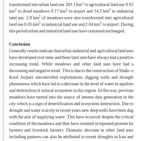
2
transformed into urban land use, 203.1 km
to agricultural land use, 0.03
2
2
2
km
to dried meadows, 0.17 km
to airport and 14.5 km
to industrial
2
land use. 2.8 km
of meadows were also transformed into agricultural
2
2
land use, 0.05 km
to industrial land use and 2.04 km
to airport. During
this period, urban and industrial land uses have remained unchanged.
Conclusion
Generally, results indicate that urban, industrial and agricultural land uses
have developed over time, and these land uses have always had a positive
increasing trend. While meadows and other land uses have had a
decreasing and negative trend. This is due to the construction of Shahr-e
Kord Airport, uncontrolled exploitations, digging wells and drought
phenomena, which have led to a decrease in the level of water in aquifers
and destruction of natural ecosystem in this region. In this way, previous
meadows have turned into the source of intense dust generation in the
city, which is a sign of desertification and ecosystem destruction. Due to
drought and water scarcity in recent years, new deep wells have been dug
with the aim of supplying water. This have occurred despite the critical
condition of the meadows, and thus, have resulted in repeated protests by
farmers and livestock farmers. Dramatic decrease in other land uses,
including pastures, can also be attributed to recent droughts in Iran and