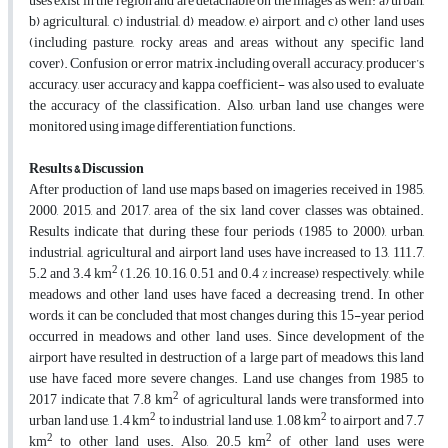
uses exist in the region and are detachable on the images as well: a) urban,
b) agricultural, c) industrial, d) meadow, e) airport, and c) other land uses
(including pasture, rocky areas and areas without any specific land
cover). Confusion or error matrix –including overall accuracy, producer’s
accuracy, user accuracy and kappa coefficient- was also used to evaluate
the accuracy of the classification. Also, urban land use changes were
monitored using image differentiation functions.
Results & Discussion
After production of land use maps based on imageries received in 1985,
2000, 2015, and 2017, area of the six land cover classes was obtained.
Results indicate that during these four periods (1985 to 2000), urban,
industrial, agricultural and airport land uses have increased to 13, 111.7,
2
5.2 and 3.4 km
(1.26, 10.16, 0.51 and 0.4 % increase) respectively, while
meadows and other land uses have faced a decreasing trend. In other
words, it can be concluded that most changes during this 15-year period
occurred in meadows and other land uses. Since development of the
airport have resulted in destruction of a large part of meadows, this land
use have faced more severe changes. Land use changes from 1985 to
2
2017 indicate that 7.8 km
of agricultural lands were transformed into
2
2
urban land use, 1.4 km
to industrial land use, 1.08 km
to airport and 7.7
2
2
km
to other land uses. Also, 20.5 km
of other land uses were