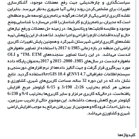
سیاست
گذاری و چاره
اندیشی جهت رفع معضلات موجود، آشکارسازی
تغییرات برای مشخص کردن روند زمانی آنها ضروری به نظر می
رسد. بنابراین
نقشه کاربری اراضی یکی از الزامات هرگونه برنامه
ریزی توسعه ملی و منطقه
ای
است که مدیران، برنامه
ریزان و کارشناسان را قادر می
سازد با شناسایی وضع
موجود و مقایسه قابلیت
ها و پتانسیل
ها، در زمینه حل معضلات و رفع نیازهای
حال و آینده اقدامات لازم را طراحی و اجرا نمایند. لذا هدف از این پژوهش تهیه
نقشه
های کاربری اراضی شهرستان شهرکرد و همچنین پایش تغییرات کاربری
اراضی این منطقه در بازه زمانی 1985 تا 2017 با استفاده از تصاویر ماهواره
ای
+
لندست می
باشد. در این راستا تصاویر سنجنده
های
ETM
،
TM
و
OLI
ماهواره لندست در سال
های 1985، 2000
، 2015 و 2017 به
عنوان پایگاه داده
مورد بهره
گیری قرار گرفت و جهت آنالیز داده
ها از نرم افزارهای دورسنجی و
سیستم اطلاعات جغرافیائی
ENVI 4.7
و
ArcGIS 10.4
استفاده گردید. نتایج
نشان داد که در این دوره 32 ساله، مساحت کاربری
های شهری، کشاورزی و
صنعتی هر کدام به
ترتیب 2/26، 3/190 و 6/15 کیلومتر مربع افزایش
یافته
است، درحالی
که کاربری مرغزار و سایر کاربری
ها به
ترتیب 9/4 و 6/230
کیلومتر مربع کاهش وسعت داشته
اند. این موضوع حاکی از تخریب سرزمین،
به دلیل احداث فرودگاه و همچنین از بین رفتن مراتع به موجب افزایش اراضی
شهری و کشاورزی می
باشد.
کلیدواژه‌ها