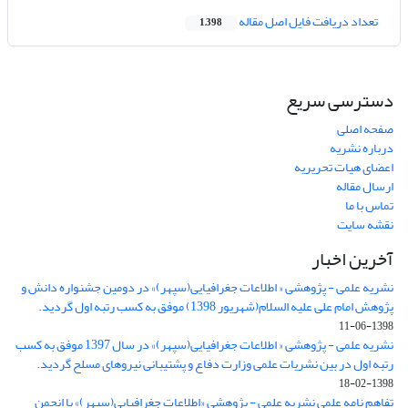
تعداد دریافت فایل اصل مقاله
1,398
دسترسی سریع
صفحه اصلی
درباره نشریه
اعضای هیات تحریریه
ارسال مقاله
تماس با ما
نقشه سایت
آخرین اخبار
نشریه علمی - پژوهشی « اطلاعات جغرافیایی(سپهر)» در دومین جشنواره دانش و
پژوهش امام علی علیه السلام(شهریور 1398) موفق به کسب رتبه اول گردید.
1398-06-11
نشریه علمی - پژوهشی « اطلاعات جغرافیایی(سپهر)» در سال 1397 موفق به کسب
رتبه اول در بین نشریات علمی وزارت دفاع و پشتیبانی نیروهای مسلح گردید.
1398-02-18
تفاهم نامه علمی نشریه علمی - پژوهشی «اطلاعات جغرافیایی(سپهر)» با انجمن