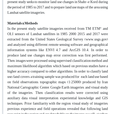
present study seeks to monitor land use changes in Shahr-e Kord during
the period of 1985 to 2017, and to prepare land use maps of the area using
Landsat satellite imageries.
Materials & Methods
+
In the present study, satellite imageries received from TM, ETM
, and
OLI sensors of Landsat satellites in 1985, 2000, 2015, and 2017 were
extracted from the United States Geological Survey (www.usgs.gov)
and analyzed using different remote sensing software and geographical
information systems like ENVI 4.7 and ArcGIS 10.4. In order to
produce land use changes map, error correction was first performed.
Then, images were processed using supervised classification method and
maximum likelihood algorithm, which based on previous studies have a
higher accuracy compared to other algorithms. In order to classify land
use/land covers, a training sample was produced for each land use based
on field observations, topographic maps (1:25000) produced by Iran
National Cartographic Center, Google Earth imageries, and visual study
of the imageries. Then, classification results were corrected using
auxiliary data, visual interpretation, experiential knowledge, and GIS
techniques. Prior familiarity with the region, visual study of imageries,
previous experience and field operations revealed that following land