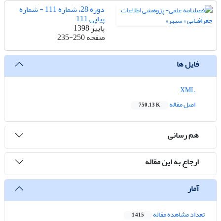
دوره 28، شماره 111 - شماره
پیاپی 111
پاییز 1398
صفحه
235-250
فایل ها
XML
اصل مقاله
750.13 K
هم رسانی
ارجاع به این مقاله
آمار
تعداد مشاهده مقاله
1,415