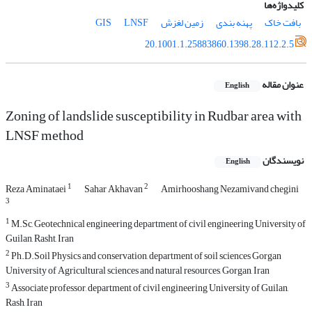
کلیدواژه‌ها
بافت خاک
پهنه بندی
زمین لغزش
LNSF
GIS
20.1001.1.25883860.1398.28.112.2.5
عنوان مقاله
English
Zoning of landslide susceptibility in Rudbar area with
LNSF method
نویسندگان
English
1
2
Reza Aminataei
Sahar Akhavan
Amirhooshang Nezamivand chegini
3
1
M.Sc, Geotechnical engineering department of civil engineering University of
Guilan, Rasht, Iran
2
Ph.D.Soil Physics and conservation, department of soil sciences Gorgan
University of Agricultural sciences and natural resources, Gorgan, Iran
3
Associate professor, department of civil engineering University of Guilan,
Rash, Iran