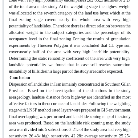
zone with very high potentiality encompasses 282.6825 hectares or 2.2%
of the total area under study.At the weighting stage, the highest weight
was allocated to the seventh category of the land use layer, which at the
final zoning stage covers nearly the whole area with very high
potantiality of landslides. Therefore, there is a direct relation between the
allocated weight in the subject categories and the percentage of its
occupancy level in the final zoning.Zoning the results of granulation
experiments by Thiessen Polygon, it was concluded that CL type soil
coversnearly half of the area with very high landslide potentiality.
Determining the static reliability coefficient of the area with very high ​​
landslide potentiality, we found that in case soil reaches saturation,
unstability of hillsidesin a large part of the study areacanbe expected.
Conclusion
Dispersion of landslides in Iran is mainly concentrated in Southern Gilan
Province. Based on the investigation of the situations in the study
area,geology, landuse, distance from highway are identified as the most
affective factors in theoccurance of landslides.Following the weighting
stage with LNSF method, rated layers were prepared in GIS enviornment,
final overlapping was performed, and landslide zoning map of the study
area was produced. Based on the landslide risk zonning map, the study
area was divided into 5 subsections: 2.21% of the study area had very high
sensetivity, 26.43% high sensetivity, 42.28% avarage sensetivity, 25.25%