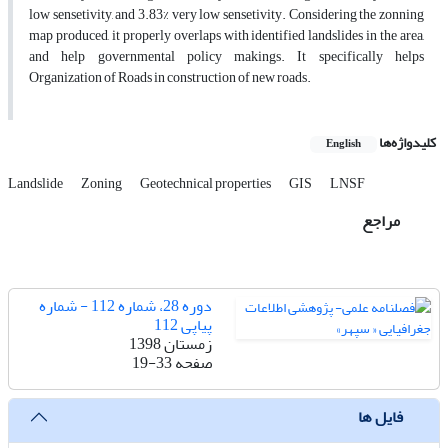
low sensetivity, and 3.83% very low sensetivity. Considering the zonning
map produced, it properly overlaps with identified landslides in the area,
and help governmental policy makings. It specifically helps
Organization of Roads in construction of new roads.
کلیدواژه‌ها
English
Landslide
Zoning
Geotechnical properties
GIS
LNSF
مراجع
دوره 28، شماره 112 - شماره
پیاپی 112
زمستان 1398
صفحه
19-33
فایل ها