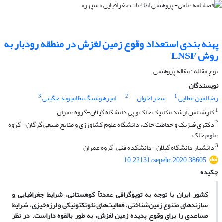
پهنه بندی استعداد وقوع زمین لغزش در منطقه رودبار به
روش LNSF
نوع مقاله : مقاله پژوهشی
نویسندگان
3
2
1
رضا امین عطایی
سحر اخوان
امیرهوشنگ نظامیوند چگینی
1
کارشناس ارشد مکانیک خاک و پی دانشگاه گیلان-گروه عمران
2
دکتری فیزیک و حفاظت خاک، دانشگاه علوم کشاورزی و منابع طبیعی گرگان - گروه
علوم خاک
3
دانشیار دانشگاه گیلان- دانشکده فنی-گروه عمران
10.22131/sepehr.2020.38605
چکیده
کشور ایران با توجه به توپوگرافی عمدتاً کوهستانی، شرایط جغرافیایی و
سازندهای متنوع زمین
شناختی، فعالیت
های نئوتکتونیکی و لرزه
خیزی، شرایط
مساعدی را برای وقوع پدیده زمین لغزش، به طور بالقوه داراست. در نظر