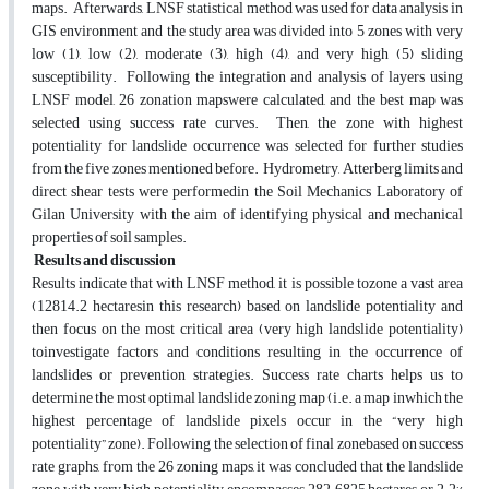
maps. Afterwards, LNSF statistical method was used for data analysis in
GIS environment and the study area was divided into 5 zones with very
low (1), low (2), moderate (3), high (4), and very high (5) sliding
susceptibility. Following the integration and analysis of layers using
LNSF model, 26 zonation mapswere calculated, and the best map was
selected using success rate curves. Then, the zone with highest
potentiality for landslide occurrence was selected for further studies
from the five zones mentioned before. Hydrometry, Atterberg limits and
direct shear tests were performedin the Soil Mechanics Laboratory of
Gilan University with the aim of identifying physical and mechanical
properties of soil samples.
Results and discussion
Results indicate that with LNSF method, it is possible tozone a vast area
(12814.2 hectaresin this research) based on landslide potentiality and
then focus on the most critical area (very high landslide potentiality)
toinvestigate factors and conditions resulting in the occurrence of
landslides or prevention strategies. Success rate charts helps us to
determine the most optimal landslide zoning map (i.e. a map inwhich the
highest percentage of landslide pixels occur in the “very high
potentiality” zone). Following the selection of final zonebased on success
rate graphs, from the 26 zoning maps, it was concluded that the ​​landslide