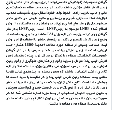
گرفتن خصوصیات ژئوتکنیکی خاک می
تواند در ارزیابی بهتر خطر احتمال وقوع
زمین لغزش نقش مؤثری داشته باشد. این پدیده هر ساله به خسارت
های
مالی و جانی، تخریب راه
ها، خطوط لوله، خطوط انتقال نیرو، تأسیسات معدنی،
تونل
ها، نقاط مسکونی شهری و روستایی و منابع طبیعی در کشور منجر
می
شود. یکی از روش های آماری برای تجزیه و تحلیل داده ‏ها استفاده از روش
اصلاح شده
LNRF
موسوم به روش
LNSF
است. روش
LNSF
با
در نظر
گرفتن چهار کرانه برای مقادیر لایه وزنی
LSI
، منطقه را به پنج پهنه استعداد
وقوع زمین لغزش تقسیم می کند. در پژوهش حاضر با استفاده از این روش
ابتدا مساحت وسیعی از منطقه مورد مطالعه (حدوداً 12800 هکتار) جهت
ارزیابی استعداد زمین لغزش پهنه
بندی شد و سپس با در نظر گرفتن
خصوصیات ژئوتکنیکی منطقه و با تمرکز بر بحرانی‏ ترین پهنه (استعداد زمین
لغزش خیلی زیاد) عوامل و شرایط وقوع و راهکارهای جلوگیری از وقوع زمین
لغزش بررسی شد. در مرحله وزن
دهی، بالاترین وزن به دسته هفتم از لایه
کاربری اراضی اختصاص داشته که همین دسته در پهنه
بندی نهایی تقریباً
تمامی پهنه استعداد زمین
لغزش خیلی زیاد را در مقایسه با سایه دسته‏ ها
پوشش داده است. نتایج حاکی از آن بود که حدود نیمی از خاک پهنه با خطر
زمین لغزش خیلی زیاد، از نوع
CL
(رس با خاصیت خمیری کم) است، همچنین
با تعیین ضریب اطمینان استاتیکی در پهنه مورد اشاره مشخص شد که در
صورت رسیدن خاک به درجه اشباع می توان انتظار ناپایداری دامنه ها در
بخش وسیعی از منطقه مورد مطالعه را داشت.