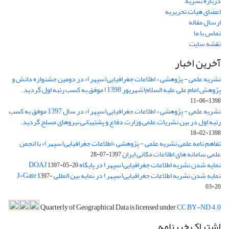
درباره نشریه
اعضای هیات تحریریه
ارسال مقاله
تماس با ما
نقشه سایت
آخرین اخبار
نشریه علمی - پژوهشی « اطلاعات جغرافیایی(سپهر)» در دومین جشنواره دانش و
پژوهش امام علی علیه السلام(شهریور 1398) موفق به کسب رتبه اول گردید.
1398-06-11
نشریه علمی - پژوهشی « اطلاعات جغرافیایی(سپهر)» در سال 1397 موفق به کسب
رتبه اول در بین نشریات علمی وزارت دفاع و پشتیبانی نیروهای مسلح گردید.
1398-02-18
تفاهم نامه علمی نشریه علمی - پژوهشی «اطلاعات جغرافیایی(سپهر)» با انجمن
علمی سامانه های اطلاعات مکانی ایران
1397-07-28
نمایه شدن نشریه اطلاعات جغرافیایی(سپهر) در پایگاه DOAJ
1397-05-20
نمایه شدن نشریه اطلاعات جغرافیایی(سپهر) در نمایه بین المللی J-Gate
1397-
03-20
Quarterly of Geographical Data is licensed under
CC BY-ND 4.0
اشتراک خبرنامه