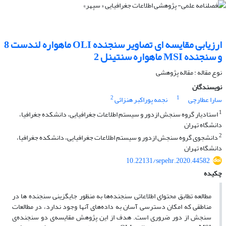
ارزیابی مقایسه ای تصاویر سنجنده OLI ماهواره‌ لندست 8
و سنجنده MSI ماهواره سنتینل 2
نوع مقاله : مقاله پژوهشی
نویسندگان
2
1
سارا عطارچی
نجمه پوراکبر هنزائی
1
استادیار گروه سنجش ازدور و سیستم اطلاعات جغرافیایی، دانشکده جغرافیا،
دانشگاه تهران
2
دانشجوی گروه سنجش ازدور و سیستم اطلاعات جغرافیایی، دانشکده جغرافیا،
دانشگاه تهران
10.22131/sepehr.2020.44582
چکیده
مطالعه تطابق محتوای اطلاعاتی سنجنده‌ها به منظور جایگزینی سنجنده­ ها در
مناطقی که امکان دسترسی آسان به داده‌های آنها وجود ندارد، در مطالعات
سنجش از دور ضروری است. هدف از این پژوهش مقایسه‌ی دو سنجنده‌ی