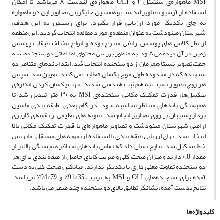
MSI ماهواره‌ی سنتینل ۲ و OLI ماهواره‌ی لندست ۸ می‌باشد تا امکان
استفاده از آرشیو تصاویر لندست و همچنین جایگزینی تصاویر این دو ماهواره
به جای یکدیگر مورد ارزیابی قرار بگیرد. برای رسیدن به این هدف،
شهرستان مینودشت به عنوان منطقه‌ی مورد مطالعه انتخاب گردید. این منطقه
از نظر کلاس های پوشش اراضی متنوع بوده و انواع مختلف طبقات پوشش
زمین در آن دیده می ­شود. به منظور بررسی محتوای اطلاعاتی دو سنجنده، سه
جفت تصویر نسبتا همزمان از دو سنجنده انتخاب شد. ابتدا باندهای متناظر دو
سنجنده که در محدوده طول موج‌ یکسان فعالیت می­ کنند، تعیین شد. سپس
هر زوج تصویر نسبت به هم ثبت هندسی شدند. جهت یکسان کردن اندازه‌ی
پیکسل‌ها، قدرت تفکیک مکانی سنجنده‌ی MSI به ۳۰ متر تبدیل شد تا
همبستگی باندهای متناظر محاسبه شود. در گام بعدی، طبقه بندی ماشین
بردار پشتیبان بر روی تصاویر انجام شد. نمونه­ های تعلیمی از نقشه‌ی کاربری
اراضی شهرستان مینودشت و تصاویر ماهواره‌ای با قدرت تفکیک مکانی بالا
انتخاب شد. برای ارزیابی طبقه بندی با استفاده از نمونه­ های مستقل، ماتریس
خطا تشکیل شد. نتایج نشان داد که تمامی باندهای متناظر همبستگی بالاتر از
مقدار ۰.8 دارند و میزان صحت کلی و ضریب کاپای حاصل از طبقه بندی برای هر
دو سنجنده تفاوت معنی داری با یکدیگر ندارند. میانگین صحت کلی به دست
آمده برای سنجنده‌های OLI و MSI به ترتیب 91/35٪ و 94/79٪ می‌باشد.
نتایج بدست آمده، نشانگر تطابق بالای دو سنجنده چند طیفی می ­باشد.
کلیدواژه‌ها