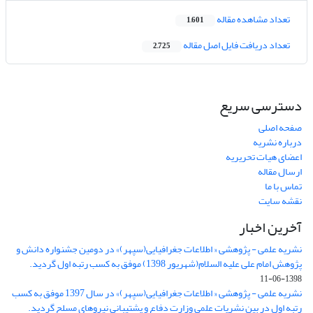
تعداد مشاهده مقاله
1,601
تعداد دریافت فایل اصل مقاله
2,725
دسترسی سریع
صفحه اصلی
درباره نشریه
اعضای هیات تحریریه
ارسال مقاله
تماس با ما
نقشه سایت
آخرین اخبار
نشریه علمی - پژوهشی « اطلاعات جغرافیایی(سپهر)» در دومین جشنواره دانش و
پژوهش امام علی علیه السلام(شهریور 1398) موفق به کسب رتبه اول گردید.
1398-06-11
نشریه علمی - پژوهشی « اطلاعات جغرافیایی(سپهر)» در سال 1397 موفق به کسب
رتبه اول در بین نشریات علمی وزارت دفاع و پشتیبانی نیروهای مسلح گردید.