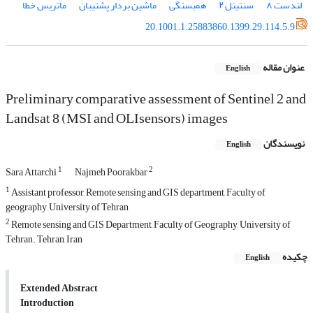
لندست ۸
سنتینل ۲
همبستگی
ماشین بردار پشتیبان
ماتریس خطا
20.1001.1.25883860.1399.29.114.5.9
عنوان مقاله
English
Preliminary comparative assessment of Sentinel 2 and
Landsat 8 (MSI and OLIsensors) images
نویسندگان
English
1
2
Sara Attarchi
Najmeh Poorakbar
1
Assistant professor, Remote sensing and GIS department, Faculty of
geography, University of Tehran
2
Remote sensing and GIS Department, Faculty of Geography, University of
Tehran. Tehran, Iran
چکیده
English
Extended Abstract
Introduction