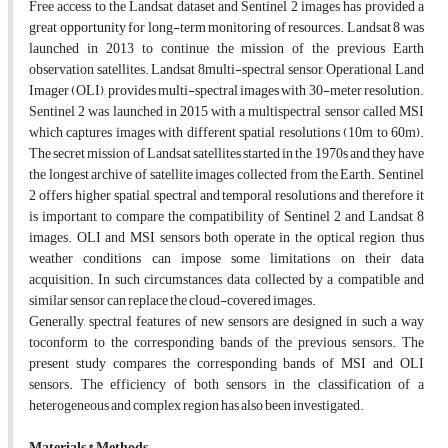
Free access to the Landsat dataset and Sentinel 2 images has provided a
great opportunity for long-term monitoring of resources. Landsat 8 was
launched in 2013 to continue the mission of the previous Earth
observation satellites. Landsat 8multi-spectral sensor, Operational Land
Imager (OLI), provides multi-spectral images with 30-meter resolution.
Sentinel 2 was launched in 2015 with a multispectral sensor called MSI
which captures images with different spatial resolutions (10m to 60m).
The secret mission of Landsat satellites started in the 1970s and they have
the longest archive of satellite images collected from the Earth. Sentinel
2 offers higher spatial, spectral and temporal resolutions and therefore it
is important to compare the compatibility of Sentinel 2 and Landsat 8
images. OLI and MSI sensors both operate in the optical region, thus
weather conditions can impose some limitations on their data
acquisition. In such circumstances, data collected by a compatible and
similar sensor can replace the cloud-covered images.
Generally, spectral features of new sensors are designed in such a way
toconform to the corresponding bands of the previous sensors. The
present study compares the corresponding bands of MSI and OLI
sensors. The efficiency of both sensors in the classification of a
heterogeneous and complex region has also been investigated.
Materials & Methods