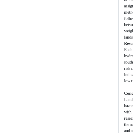
assig
meth
follo
betwe
weigh
lands
Resul
Each 
hydro
south
risk 
indic
low r
Conc
Lands
hazar
with 
resea
the n
and n