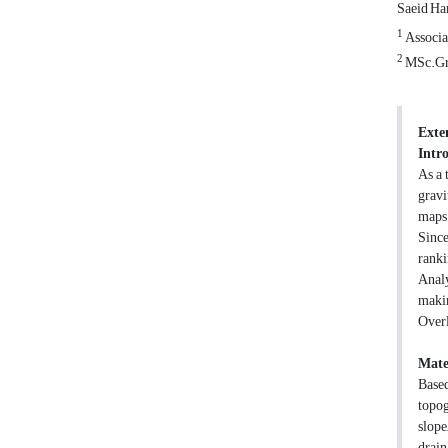
Saeid H
1
Associat
2
MSc.Gra
Exte
Intr
As a 
gravi
maps 
Since
ranki
Anal
makin
Over
Mate
Based
topog
slope
drain