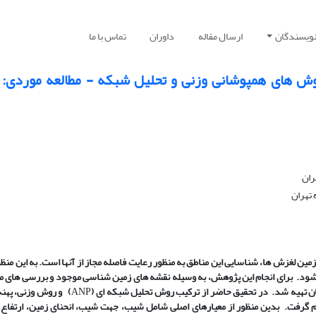
نویسندگان
ارسال مقاله
داوران
تماس با ما
روش های همپوشانی وزنی و تحلیل شبکه - مطالعه موردی: 
زمین
لغزش
ها، شناسایی این مناطق به منظور رعایت فاصله مجاز از آنها است. به
این منظو
شود. برای انجام این پژوهش، به
وسیله نقشه
های زمین
شناسی موجود و بررسی
های م
ن تهیه شد. در تحقیق حاضر از ترکیب روش تحلیل شبکه
ای
(
ANP
)
و روش وزنی، پهن
ام گرفت. بدین منظور از معیارهای اصلی شامل شیب، جهت شیب، انحنای زمین، ارتفاع