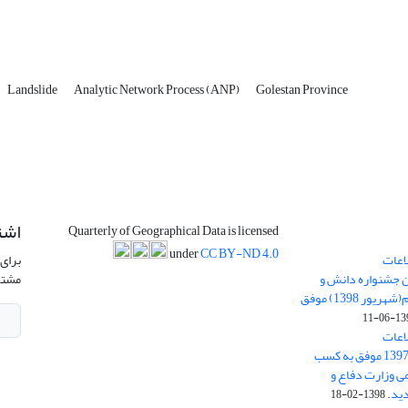
Landslide
Analytic Network Process (ANP)
Golestan Province
اشت
Quarterly of Geographical Data is licensed
under
CC BY-ND 4.0
اعات
برای 
ن جشنواره دانش و
مشتر
پژوهش امام علی علیه السلام(شهریور 1398) موفق
1398-
اعات
جغرافیایی(سپهر)» در سال 1397 موفق به کسب
ی وزارت دفاع و
ید.
1398-02-18