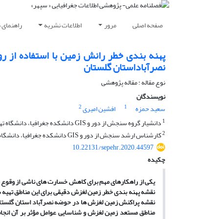
صفحه اصلی
مرور
اطلاعات نشریه
راهنمای 
پهنه بندی خطر رانش زمین با استفاده از 
نصرآباداستان گلستان
نوع مقاله : مقاله پژوهشی
نویسندگان
2
1
سعید حمزه
افشین امیری
1
دانشیار گروه سنجش از دور و GIS دانشکده جغرافیا، دانشگاه تهران
2
کارشناس ارشد سنجش از دور و GIS دانشکده جغرافیا، دانشگاه تهران
10.22131/sepehr.2020.44597
چکیده
یکی از راهکارهای مهم برای کاهش خسارت
های ناشی از وقوع 
نقشه پهنه
بندی خطر زمین
لغزش دقیقی برای این مناطق تهیه 
نقشه پراکنش زمین
لغزش
ها در حوضه نصرآباد استان گلستا
مناطق مستعد زمین
لغزش و شناسایی عوامل مؤثر بر آن انج