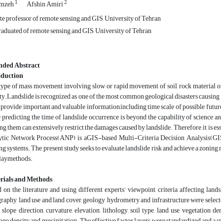
1
2
amzeh
Afshin Amiri
e professor of remote sensing and GIS, University of Tehran
duated of remote sensing and GIS, University of Tehran
nded Abstract
oduction
type of mass movement involving slow or rapid movement of soil, rock material or b
ty.Landslide is recognized as one of the most common geological disasters causing
provide important and valuable information,including time scale of possible future
 predicting the time of landslide occurrence is beyond the capability of science a
ng them can extensively restrict the damages caused by landslide. Therefore, it is esse
ytic Network Process(ANP) is aGIS-based Multi-Criteria Decision Analysis(G
g systems. The present study seeks to evaluate landslide risk and achieve a zonin
laymethods.
rials and Methods
 on the literature and using different experts’ viewpoint, criteria affecting land
raphy, land use and land cover, geology, hydrometry and infrastructure were selecte
, slope direction, curvature, elevation, lithology, soil type, land use, vegetation d
age density and precipitation. The effective factor layers were standardized and a sp