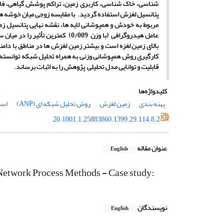
شناسی، خاک
شناسی، کاربری زمین، تراکم پوشش گیاهی، فاص
پتانسیل لغزش استفاده گردید. با مقایسه زوجی میان خوشه
ه
مربوط به خودش و همپوشانی لایه
بالای
زمین
لغزه است و بیشتر زمین
لغزش
ها در مناطق با دامن
کارگیری روش همپوشانی وزنی به همراه تحلیل شبکه توانسته ا
قابلیت و توانایی مدل تحلیلی پژوهش را به اثبات برساند
.
کلیدواژه‌ها
پهنه بندی
زمین لغزش
روش تحلیل شبکه ای (ANP)
است
20.1001.1.25883860.1399.29.114.8.2
عنوان مقاله
English
 Network Process Methods - Case study:
نویسندگان
English