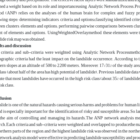
ned a weight based on its role and importanceusing Analytic Network Process.Pr
od (ANP) relies on the analyses of the human brain for complex and fuzzy pr
wing steps: determining indicators, criteria and options;classifying identified crit
en clusters, elements and options; performing pairwise comparisons between cluste
t of elements and options. UsingWeightedOverlaymethod, these elements were then
lide risk map was obtained.
ts and discussion
criteria and sub-criteria were weighted using Analytic Network Processmetho
graphic criteria had the least impact on the landslide occurrence. According to t
ern slopes at an altitude of 500 to 2,200 meters. Moreover, 17/31% of the study area
class (about half of the area has high potential of landslide). Previous landslide data
ate that most landslides have occurred in the high risk class (about 35% of landslid
isk class.
lusion
lide is one of the natural hazards causing serious harms and problems for human life
d is especially important for the identification of risky and susceptible areas.So, l
the aim of controlling and managing its hazards.The ANP network analysis met
rch.Each criteria and sub-criteria were weighted and overlapped to producethe map
orthern parts of the region, and the highest landslide risk was observed in the no
etwork analysis model were effective in predicting landslide susceptibility and pr