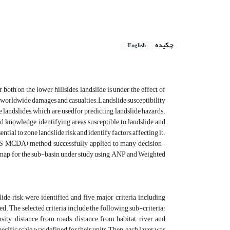
چکیده
English
oth on the lower hillsides, landslide is under the effect of
 worldwide damages and casualties.Landslide susceptibility
 landslides, which are usedfor predicting landslide hazards.
nd knowledge, identifying areas susceptible to landslide and
ntial to zone landslide risk and identify factors affecting it.
IS MCDA) method successfully applied to many decision-
g map for the sub-basin under study using ANP and Weighted
slide risk were identified and five major criteria including
d. The selected criteria include the following sub-criteria:
ensity, distance from roads, distance from habitat, river and
ecific scale was defined for their units.Then, each layer was