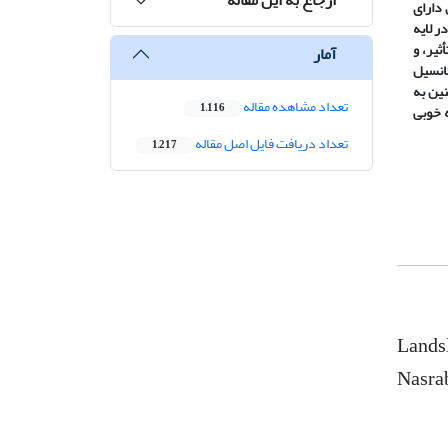
 دارای
ر لایه
وپوگرافی (با وزن 0/662) بیشترین تأثیر، و
آمار
 مطالعه دارای پتانسیل
ین به
تعداد مشاهده مقاله
1,116
ه خوبی
تعداد دریافت فایل اصل مقاله
1,217
Landsl
Nasrab