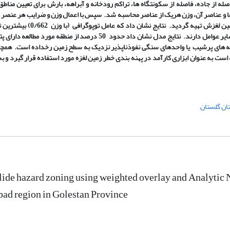
له از جاده، فاصله از سکونتگاه
ها، تراکم رودخانه و آبراهه، بارش برای تعیین مناطق
ا و عناصر آن، وزن هریک از عناصر محاسبه شد. سپس با اعمال وزن و ضرایب هر عنصر د
ها، نقشه نهایی پتانسیل زمین لغزش تهیه گردید. نتایج نشان داد که عامل ت
عامل هیدروگرافی (با وزن 0/009) کمترین تأثیر را در میان سایر عوامل دارند. نتایج مدل نشان داد حدود 50 درصد از منطقه مورد
ه
های پرشیب یا واحدهای سنگی نفوذ
ناپذیر نزدیک به سطح زمین رخداده است. همچن
ست به عنوان ابزاری کارآمد در پهنه
بندی
خطر زمین
لغزه مورد استفاده قرار گیرد و ب
ان گلستان
ide hazard zoning using weighted overlay and Analytic
ad region in Golestan Province