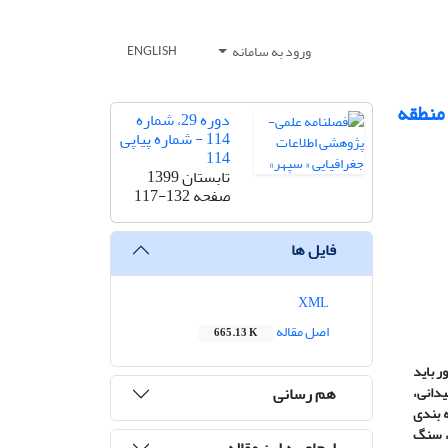
ورود به سامانه
ENGLISH
منطقه
دوره 29، شماره
114 - شماره پیاپی
114
تابستان 1399
صفحه
117-132
فایل ها
XML
اصل مقاله
665.13 K
ر باید
هم رسانی
یدانی،
ه
بندی
، سنگ
ارجاع به این مقاله