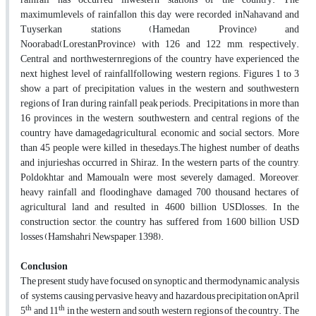
maximumlevels of rainfallon this day were recorded inNahavand and
Tuyserkan stations (Hamedan Province) and
Noorabad(LorestanProvince) with 126 and 122 mm, respectively.
Central and northwesternregions of the country have experienced the
next highest level of rainfallfollowing western regions. Figures 1 to 3
show a part of precipitation values in the western and southwestern
regions of Iran during rainfall peak periods. Precipitations in more than
16 provinces in the western, southwestern, and central regions of the
country have damagedagricultural, economic and social sectors. More
than 45 people were killed in thesedays.The highest number of deaths
and injurieshas occurred in Shiraz. In the western parts of the country,
Poldokhtar and Mamoualn were most severely damaged. Moreover,
heavy rainfall and floodinghave damaged 700 thousand hectares of
agricultural land and resulted in 4600 billion USDlosses. In the
construction sector, the country has suffered from 1,600 billion USD
losses (Hamshahri Newspaper, 1398).
Conclusion
The present study have focused on synoptic and thermodynamic analysis
of systems causing pervasive, heavy and hazardous precipitation onApril
th
th
5
and 11
in the western and south western regions of the country. The