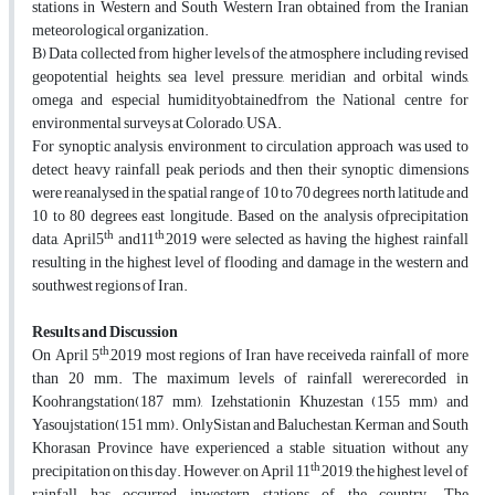
stations in Western and South Western Iran obtained from the Iranian
meteorological organization.
B) Data collected from higher levels of the atmosphere including revised
geopotential heights, sea level pressure, meridian and orbital winds,
omega and especial humidityobtainedfrom the National centre for
environmental surveys at Colorado, USA.
For synoptic analysis, environment to circulation approach was used to
detect heavy rainfall peak periods and then their synoptic dimensions
were reanalysed in the spatial range of 10 to 70 degrees north latitude and
10 to 80 degrees east longitude. Based on the analysis ofprecipitation
th
th
data, April5
and11
,2019 were selected as having the highest rainfall
resulting in the highest level of flooding and damage in the western and
southwest regions of Iran.
Results and Discussion
th
On April 5
,2019 most regions of Iran have receiveda rainfall of more
than 20 mm. The maximum levels of rainfall wererecorded in
Koohrangstation(187 mm), Izehstationin Khuzestan (155 mm) and
Yasoujstation(151 mm). OnlySistan and Baluchestan, Kerman and South
Khorasan Province have experienced a stable situation without any
th
precipitation on this day. However, on April 11
,2019, the highest level of
rainfall has occurred inwestern stations of the country. The