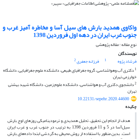
واکاوی همدید بارش های سیل آسا و مخاطره آمیز غرب و
جنوب غرب ایران در دهه اول فروردین 1398
نوع مقاله : مقاله پژوهشی
نویسندگان
2
1
فرشاد پژوه
فرزانه جعفری
1
دکتری آب وهواشناسی، گروه جغرافیای طبیعی، دانشکده علوم جغرافیایی، دانشگاه
خوارزمی تهران
2
دانشجوی دکتری آب و هواشناسی، دانشکده علوم زمین، دانشگاه شهید بهشتی
تهران
10.22131/sepehr.2020.44600
چکیده
هدف از انجام این تحقیق، تحلیل همدیدی و ترمودینامیکی روزهای اوج بارش
سیل‌آسا در 5 و 11 فروردین 1398 به ترتیب در جنوب غرب و غرب ایران
است. بدین منظور با استفاده از روش محیطی به گردشی ابتدا داده‌های بارش