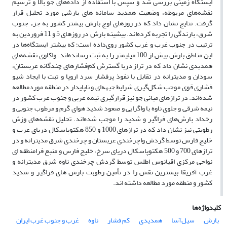
ایستگاه زمینی بررسی شد و سپس با استفاده از داده‌های جو بالا و ترسیم
نقشه‌های مربوطه، وضعیت همدید سامانه های بارشی مورد تحلیل قرار
گرفت. نتایج نشان داد که در روزهای اوج بارش بیشتر کشور به جزء جنوب
شرق، بارندگی را تجربه کرده‌اند. بیشینه بارش در روزهای 5 و 11 فروردین به
ترتیب در جنوب غرب و غرب کشور روی‌داده است؛ که بیشتر ایستگاه‌ها در
این مناطق بارش بیش از 100 میلیمتر را به ثبت رسانده‌اند. واکاوی نقشه‌های
همدیدی نشان داد که در تراز دریا گسترش کم‌فشارهای چندگانه عربستان،
سودان و مدیترانه در تقابل با نفوذ پرفشار سرد اروپا و تبت با ایجاد شیو
فشاری قوی موجب شکل‌گیری شرایط جبهه‌ای و ناپایدار در منطقه موردمطالعه
شده‌اند. در ترازهای میانی جو نیز قرارگیری نیمه غربی و جنوب غرب کشور در
نیمه شرقی و جلوی ناوه با واگرایی و صعود شدید هوای گرم و مرطوب جنوبی و
رخداد بارش‌های فراگیر و شدید را موجب شده‌اند. تحلیل نقشه‌های وزش
رطوبتی نیز نشان داد که در ترازهای 1000 و 850 هکتوپاسکال دریای عرب و
خلیج فارس توسط گردش واچرخندی عربستان و چرخندی شرق مدیترانه و در
ترازهای 700 و 500 هکتوپاسکال دریای سرخ، خلیج فارس و منبع فرامنطقه ای
نواحی مرکزی اقیانوس اطلس توسط گردش چرخندی ناوه شرق مدیترانه و
غرب آفریقا بیشترین نقش را در تأمین رطوبت بارش های فراگیر و شدید
کشور و منطقه مورد مطالعه داشته اند.
کلیدواژه‌ها
بارش
سیل‌آسا
همدیدی
کم فشار
ناوه
غرب و جنوب غرب ایران