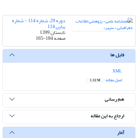
دوره 29، شماره 114 - شماره
پیاپی 114
تابستان 1399
صفحه
165-184
فایل ها
XML
اصل مقاله
1.32 M
هم رسانی
ارجاع به این مقاله
آمار