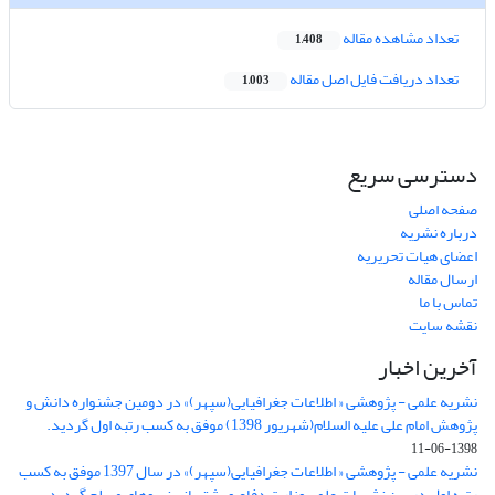
تعداد مشاهده مقاله
1,408
تعداد دریافت فایل اصل مقاله
1,003
دسترسی سریع
صفحه اصلی
درباره نشریه
اعضای هیات تحریریه
ارسال مقاله
تماس با ما
نقشه سایت
آخرین اخبار
نشریه علمی - پژوهشی « اطلاعات جغرافیایی(سپهر)» در دومین جشنواره دانش و
پژوهش امام علی علیه السلام(شهریور 1398) موفق به کسب رتبه اول گردید.
1398-06-11
نشریه علمی - پژوهشی « اطلاعات جغرافیایی(سپهر)» در سال 1397 موفق به کسب
رتبه اول در بین نشریات علمی وزارت دفاع و پشتیبانی نیروهای مسلح گردید.