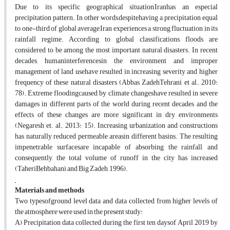
Due to its specific geographical situation,Iranhas an especial
precipitation pattern. In other words,despitehaving a precipitation equal
to one-third of global average,Iran experiences a strong fluctuation in its
rainfall regime. According to global classifications, floods are
considered to be among the most important natural disasters. In recent
decades, humaninterferencesin the environment and improper
management of land usehave resulted in increasing severity and higher
frequency of these natural disasters (Abbas ZadehTehrani et al., 2010:
78). Extreme floodingcaused by climate changeshave resulted in severe
damages in different parts of the world during recent decades and the
effects of these changes are more significant in dry environments
(Negaresh et. al., 2013: 15). Increasing urbanization and constructions
has naturally reduced permeable areasin different basins. The resulting
impenetrable surfacesare incapable of absorbing the rainfall, and
consequently, the total volume of runoff in the city has increased
(TaheriBehbahani and Big Zadeh, 1996).
Materials and methods
Two typesofground level data and data collected from higher levels of
the atmosphere were used in the present study:
A) Precipitation data collected during the first ten daysof April 2019 by