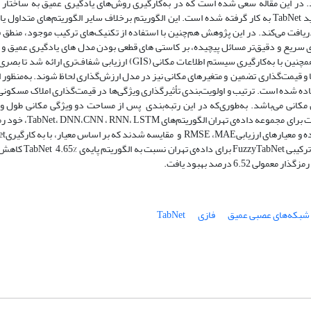
نند. در این مقاله سعی شده است که در به‌کارگیری روش‌های یادگیری عمیق به ساختار
داده‌های املاک توجه شود. برای این منظور معماری عمیق جدید TabNet به کار گرفته شده است. این الگوریتم برخلاف سایر الگوریتم‌های متد
یافت می‌کند. در این پژوهش هم‌چنین با استفاده از تکنیک‌های ترکیب موجود، منطق ف
سریع و دقیق‌تر مسائل پیچیده، بر کاستی­ های قطعی بودن مدل­ های یادگیری عمیق و 
نگرفتن عدم قطعیت ذاتی داده‌ها در این مدل­ ها غلبه شود. همچنین با به‌کارگیری سیستم اطلاعات مکانی (GIS) ارزیابی شفاف‌تری 
ا و قیمت‌گذاری تضمین و متغیرهای مکانی نیز در مدل ارزش‌گذاری لحاظ شوند. به‌منظور ا
اده شده است. ترتیب و اولویت‌بندی تأثیرگذاری ویژگی‌ها در قیمت‌گذاری املاک مسکونی
 قابل‌توجه عوامل مکانی می‌باشد. به‌طوری‌که در این رتبه‌بندی پس از مساحت دو ویژگی مکانی طول
جغرافیایی به ترتیب رتبه‌ی دوم و سوم را دارا می‌باشند. درنهایت برای مجموعه 
پنج درصد بهبود دقت حاصل شد. درنهایت RMSE الگوریتم ترکیبی uzzyTabNet
6. درصد بهبود یافت.
شبکه‌های عصبی عمیق
فازی
TabNet