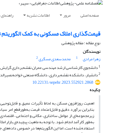
صفحه اصلی
مرور
اطلاعات نشریه
راهنمای 
قیمت‌گذاری املاک مسکونی به کمک الگوریتم ت
نوع مقاله : مقاله پژوهشی
نویسندگان
2
1
زهرا مرادی
محمدسعدی مسگری
1
دانشجوی کارشناسی ارشد مهندسی عمران نقشه‌برداری گرایش سی
2
دانشیار، دانشکده نقشه‌برداری، دانشگاه صنعتی خواجه‌نصیرال
10.22131/sepehr.2023.552921.2868
چکیده
اهمیت روزافزون مسکن به لحاظ تأثیرات عمیق و قابل‌توجهی
بنابراین برآورد دقیق و قابل‌اعتماد قیمت به‌طورقطع امر س
زیرمجموعه‌ای از عوامل ساختاری، مکانی و اجتماعی – اقتصادی ب
استفاده‌شده است، اما این الگوریتم‌ها در خصوص داده‌های 