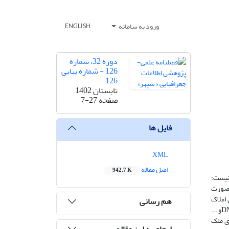
ورود به سامانه
ENGLISH
دوره 32، شماره
126 - شماره پیاپی
126
تابستان 1402
صفحه
7-27
فایل ها
XML
اصل مقاله
942.7 K
نیست؛
ه‌صورت
 املاک
هم رسانی
به‌طور کارآمد انجام شود. با توجه به ماهیت پیچیده‌ی بازار املاک در تحقیقات انجام‌شده از الگوریتم‌های متداول یادگیری عمیق مانند DNN ، RNN، CNNو ...
ی ملک
ارجاع به این مقاله