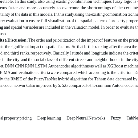
pretable. In this study, also using existing combination techniques, fuzzy logic 
ems faster and more accurately, to overcome the shortcomings of the certaint
tainty of the data in this models. In this study, using the existing combination tech
arer evaluation to ensure full visualization of the spatial pattern of property prope
ng and spatial variables are included in the valuation model. In order to evaluate t
used.
ts & Discussion:
The order and prioritization of the impact of features on the pric
ate the significant impact of spatial factors. So that in this ranking, after the area, th
d and third ranks, respectively. Basically, latitude and longitude indicate the crit
s in the city, and the social class of different streets and neighborhoods in the city
t, DNN, CNN, RNN, LSTM, Autoencoder algorithms as well as XGBoost machine le
 MA and evaluation criteria were compared, which according to the criterion, a
ly, the RMSE of the FuzzyTabNet hybrid algorithm for Tehran data decreased by
encoder network also improved by 5/52% compared to the common Autoencoder n
al property pricing
Deep learning
Deep Neural Networks
Fuzzy
TabNe