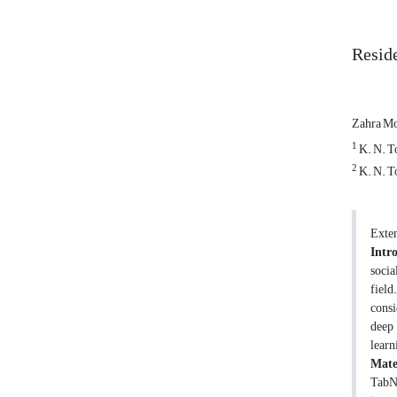
Reside
Zahra M
1
K. N. T
2
K. N. T
Exten
Intr
socia
field
consi
deep 
learn
Mate
TabNe