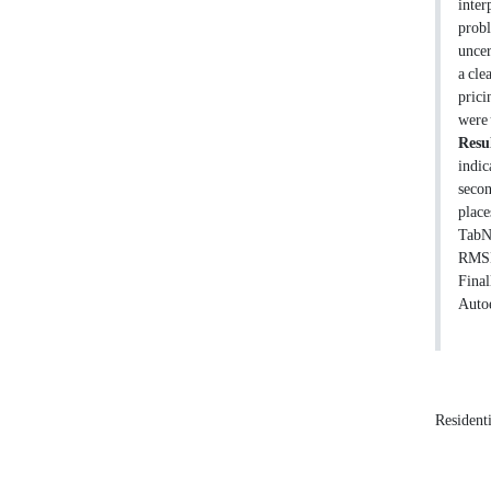
inter
probl
uncer
a cle
prici
were 
Resul
indic
secon
place
TabNe
RMSE,
Final
Auto
Residenti