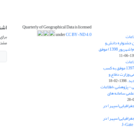
اشت
Quarterly of Geographical Data is licensed
under
CC BY-ND 4.0
اعات
برای 
ن جشنواره دانش و
مشتر
پژوهش امام علی علیه السلام(شهریور 1398) موفق
1398-
اعات
جغرافیایی(سپهر)» در سال 1397 موفق به کسب
ی وزارت دفاع و
ید.
1398-02-18
ی - پژوهشی «اطلاعات
علمی سامانه های
غرافیایی(سپهر) در
غرافیایی(سپهر) در