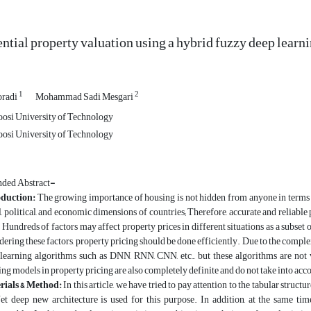
ntial property valuation using a hybrid fuzzy deep learn
1
2
oradi
Mohammad Sadi Mesgari
oosi University of Technology
oosi University of Technology
ded Abstract
-
oduction
:
The growing importance of housing is not hidden from anyone in terms of
l, political, and economic dimensions of countries; Therefore, accurate and reliable 
. Hundreds of factors may affect property prices in different situations as a subset 
dering these factors, property pricing should be done efficiently. Due to the comple
learning algorithms such as DNN, RNN, CNN, etc., but these algorithms are not v
ing models in property pricing are also completely definite and do not take into acc
rials & Method
:
In this article, we have tried to pay attention to the tabular struct
t deep new architecture is used for this purpose. In addition, at the same time