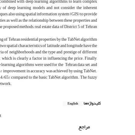
is combined with deep learning algorithms to learn complex
y of deep learning models and not consider the inherent
niques, also using spatial information system (GIS) to provide
rties as well as the relationship between these properties and
he proposed methods, real estate data of District 5 of Tehran
ing of Tehran residential properties by the TabNet algorithm
e two spatial characteristics of latitude and longitude have the
eria of neighborhoods and the type and prestige of different
, which is clearly a factor in influencing the price. Finally,
arning algorithms were used for the Tehran data set, and
 5% improvement in accuracy was achieved by using TabNet.
 4/65% compared to the basic TabNet algorithm. The fuzzy
etwork.
کلیدواژه‌ها
English
t
مراجع