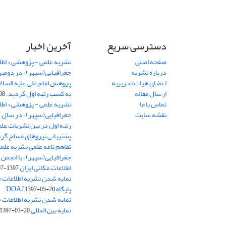
دسترسی سریع
آخرین اخبار
صفحه اصلی
نشریه علمی - پژوهشی « اطل
درباره نشریه
جغرافیایی(سپهر)» در دومی
اعضای هیات تحریریه
ارسال مقاله
به کسب رتبه اول گردید.
06-11
تماس با ما
نشریه علمی - پژوهشی « اطل
نقشه سایت
رتبه اول در بین نشریات علم
پشتیبانی نیروهای مسلح گرد
تفاهم نامه علمی نشریه علم
جغرافیایی(سپهر)» با انجمن 
اطلاعات مکانی ایران
1397-07-28
نمایه شدن نشریه اطلاعات ج
پایگاه DOAJ
1397-05-20
نمایه شدن نشریه اطلاعات ج
نمایه بین المللی J-Gate
1397-03-20