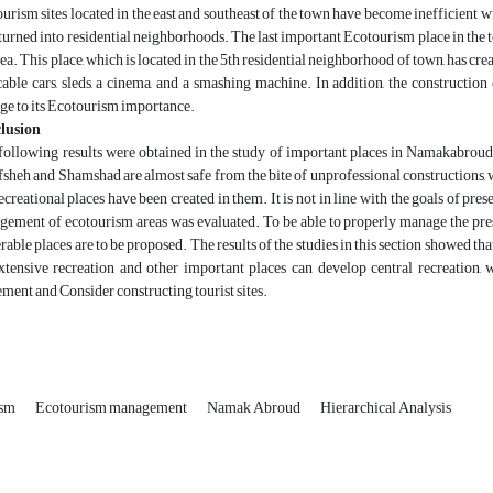
urism sites located in the east and southeast of the town have become inefficient 
turned into residential neighborhoods. The last important Ecotourism place in the
rea. This place, which is located in the 5th residential neighborhood of town, has crea
cable cars, sleds, a cinema, and a smashing machine. In addition, the construction
e to its Ecotourism importance.
lusion
following results were obtained in the study of important places in Namakabroud t
sheh and Shamshad are almost safe from the bite of unprofessional constructions, 
ecreational places have been created in them. It is not in line with the goals of pr
ement of ecotourism areas was evaluated. To be able to properly manage the pr
rable places are to be proposed. The results of the studies in this section showed that
xtensive recreation and other important places can develop central recreation, 
ment and Consider constructing tourist sites.
ism
Ecotourism management
Namak Abroud
Hierarchical Analysis