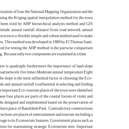
ization of Iran, the National Mapping Organization and the
ing the Kriging spatial interpolation method for the town
ve been tried by AHP hierarchical analysis method and GIS
ltitude, annual rainfall, distance from road network, annual
rocess is a flexible, simple, and robust method used to make
ptions. This method was developed in 1980 by El Thomas Saati.
thod for testing the AHP method is the pairwise comparison
g. Because only two components are examined at a time.
ayer is quadruple, furthermore the importance of land slope
he road network five times, Moderate annual temperature Eight
the slope is the most influential factor in choosing the Eco-
e, and annual rainfall is influential in selecting and finding
e important Eco-tourism places of the town were identified,
e four places are parts of the coastal forests of violet and
be designed and implemented based on the preservation of
outhern place of Banafsheh Park. Contradictory constructions
ructions are places of entertainment and tourism, including a
 damage to its Ecotourism features. Government places such as
cation for maintaining strategic Ecotourism sites. Important