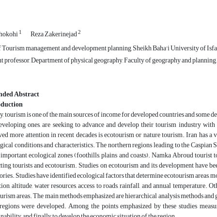
1
2
Shokohi
Reza Zakerinejad
f Tourism management and development planning, Sheikh Baha'i University of Isf
t professor, Department of physical geography, Faculty of geography and planning, 
nded Abstract
oduction
, tourism is one of the main sources of income for developed countries and some dev
eveloping ones, are seeking to advance and develop their tourism industry with 
ved more attention in recent decades is ecotourism or nature tourism. Iran has a ve
gical conditions and characteristics. The northern regions leading to the Caspian Se
 important ecological zones (foothills, plains and coasts). Namka Abroud tourist t
cting tourists and ecotourism. Studies on ecotourism and its development have be
ories. Studies have identified ecological factors that determine ecotourism areas, mo
tion, altitude, water resources, access to roads, rainfall, and annual temperature. 
urism areas. The main methods emphasized are hierarchical analysis methods and g
egions were developed. Among the points emphasized by these studies measured
inability, and finally to develop the economic situation of the region.