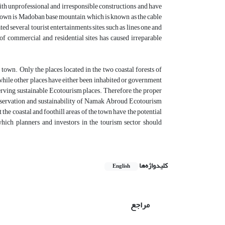
with unprofessional and irresponsible constructions and have
 town is Madoban base mountain, which is known as the cable
ted several tourist entertainments sites, such as lines one and
 of commercial and residential sites has caused irreparable
own. Only the places located in the two coastal forests of
while other places have either been inhabited or government
eserving sustainable Ecotourism places. Therefore, the proper
eservation and sustainability of Namak Abroud Ecotourism
 the coastal and foothill areas of the town have the potential
which planners and investors in the tourism sector should
کلیدواژه‌ها
English
مراجع