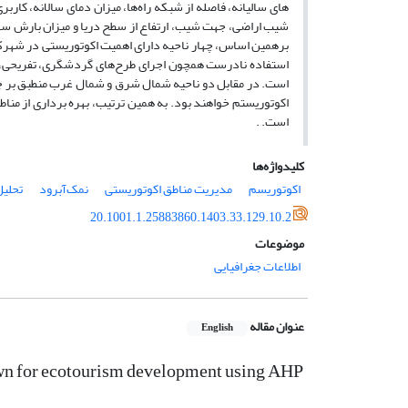
های سالیانه، فاصله از شبکه راه‌ها، میزان دمای سالانه، کارب
شیب اراضی، جهت شیب، ارتفاع از سطح دریا و میزان بارش سال
برهمین اساس، چهار ناحیه دارای اهمیت اکوتوریستی در شهر
استفاده نادرست همچون اجرای طرح‌های گردشگری، تفریحی، مسک
است. در مقابل دو ناحیه شمال شرق و شمال غرب منطبق بر جنگ
اکوتوریستم خواهند بود. به همین ترتیب، بهره برداری از منا
است. .
کلیدواژه‌ها
اکوتوریسم
مدیریت مناطق اکوتوریستی
نمک‌آبرود
تحلیل
20.1001.1.25883860.1403.33.129.10.2
موضوعات
اطلاعات جغرافیایی
عنوان مقاله
English
town for ecotourism development using AHP