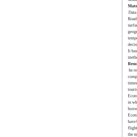
Mate
Data 
Road 
surfa
geogr
tempe
decis
It ha
metho
Resul
he r
compa
times
touri
Ecoto
in wh
boxwo
Ecoto
have 
fligh
the m