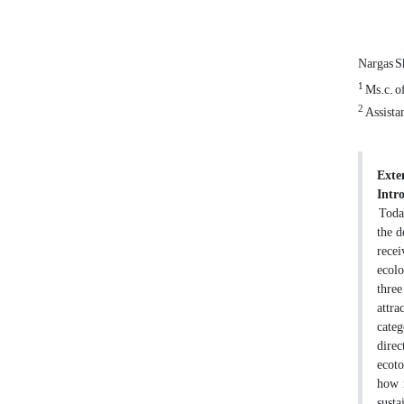
Nargas 
1
Ms.c. o
2
Assistan
Exte
Intr
Today
the d
recei
ecolo
three
attra
categ
direc
ecoto
how r
susta