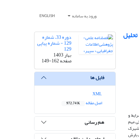
ورود به سامانه
ENGLISH
تحلیل
دوره 33، شماره
129 - شماره پیاپی
129
بهار 1403
صفحه
149-162
فایل ها
XML
اصل مقاله
972.74 K
ایط و
هم رسانی
کی مهم
 شهرک
 میزان‌ بارش
ارجاع به این مقاله