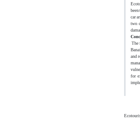
Ecoto
been 
car a
two, 
damag
Conc
The 
Banaf
and r
manag
vulne
for e
imple
Ecotour