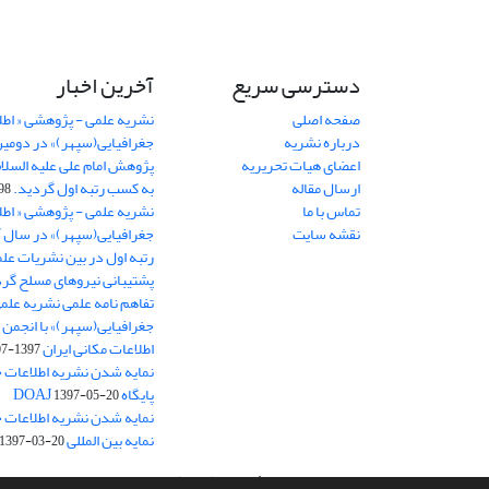
دسترسی سریع
آخرین اخبار
صفحه اصلی
نشریه علمی - پژوهشی « اطل
درباره نشریه
جغرافیایی(سپهر)» در دومی
اعضای هیات تحریریه
ارسال مقاله
به کسب رتبه اول گردید.
06-11
تماس با ما
نشریه علمی - پژوهشی « اطل
نقشه سایت
رتبه اول در بین نشریات علم
پشتیبانی نیروهای مسلح گرد
تفاهم نامه علمی نشریه علم
جغرافیایی(سپهر)» با انجمن 
اطلاعات مکانی ایران
1397-07-28
نمایه شدن نشریه اطلاعات ج
پایگاه DOAJ
1397-05-20
نمایه شدن نشریه اطلاعات ج
نمایه بین المللی J-Gate
1397-03-20
سامانه مدیریت نشریات علمی.
طراحی و پیاده سازی از
سیناوب