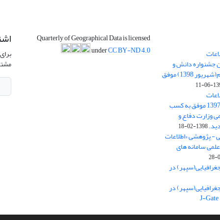
اشت
Quarterly of Geographical Data is licensed
under
CC BY-ND 4.0
اعات
برای 
ن جشنواره دانش و
مشتر
پژوهش امام علی علیه السلام(شهریور 1398) موفق
1398-
اعات
جغرافیایی(سپهر)» در سال 1397 موفق به کسب
ی وزارت دفاع و
ید.
1398-02-18
ی - پژوهشی «اطلاعات
علمی سامانه های
غرافیایی(سپهر) در
غرافیایی(سپهر) در