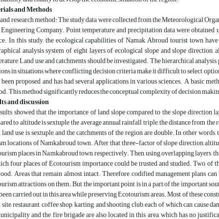
rials and Methods
and research method: The study data were collected from the Meteorological Organ
Engineering Company. Point temperature and precipitation data were obtained us
ce. In this study, the ecological capabilities of Namak Abroud tourist town ha
aphical analysis system of eight layers of ecological slope and slope direction, a
rature, Land use and catchments should be investigated. The hierarchical analysis p
ions in situations where conflicting decision criteria make it difficult to select o
s been proposed and has had several applications in various sciences. A basic me
d. This method significantly reduces the conceptual complexity of decision makin
ts and discussion
esults showed that the importance of land slope compared to the slope direction l
red to altitude is sextuple, the average annual rainfall triple, the distance from t
, land use is sextuple, and the catchments of the region are double. In other words, 
sm locations of Namkabroud town. After that, three-factor of slope direction, altitud
urism places in Namkabroud town, respectively. Then, using overlapping layers, th
ich four places of Ecotourism importance could be trusted and studied. Two of thes
od. Areas that remain almost intact. Therefore, codified management plans can 
urism attractions on them. But the important point is in a part of the important s
been carried out in this area while preserving Ecotourism areas. Most of these const
t site, restaurant, coffee shop, karting, and shooting club, each of which can cause
unicipality and the fire brigade are also located in this area, which has no justifi