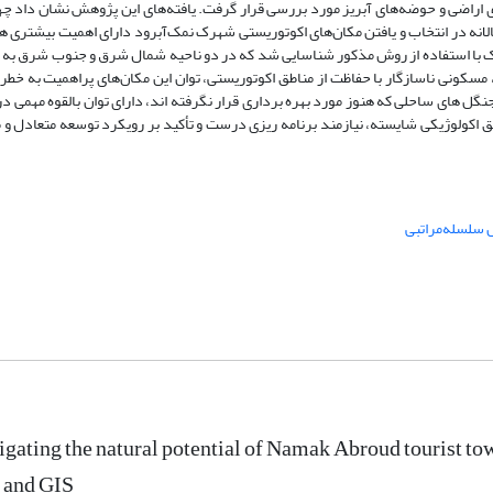
ری اراضی و حوضه‌های آبریز مورد بررسی قرار گرفت. یافته‌های این پژوهش نشان داد چها
انه در انتخاب و یافتن مکان‌های اکوتوریستی شهرک نمک‌آبرود دارای اهمیت بیشتری ه
ک با استفاده از روش مذکور شناسایی شد که در دو ناحیه شمال شرق و جنوب شرق به 
ونی ناسازگار با حفاظت از مناطق اکوتوریستی، توان این مکان‌های پراهمیت به خطر ا
ل های ساحلی که هنوز مورد بهره برداری قرار نگرفته اند، دارای توان بالقوه مهمی 
طق اکولوژیکی شایسته، نیازمند برنامه ریزی درست و تأکید بر رویکرد توسعه متعادل و 
 سلسله‌مراتبی
igating the natural potential of Namak Abroud tourist 
 and GIS