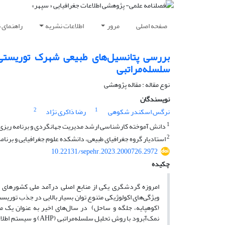
صفحه اصلی
مرور
اطلاعات نشریه
راهنمای 
بررسی پتانسیل‌های طبیعی شهرک توریستی 
سلسله‌مراتبی
نوع مقاله : مقاله پژوهشی
نویسندگان
2
1
نرگس اسکندر شکوهی
رضا ذاکری نژاد
1
دانش آموخته کارشناسی ارشد مدیریت جهانگردی و برنامه ریزی 
2
استادیار گروه جغرافیای طبیعی، دانشکده علوم جغرافیایی و برنام
10.22131/sepehr.2023.2000726.2972
چکیده
امروزه گردشگری یکی از منابع اصلی درآمد ملی کشورهای تو
ویژگی‌های اکولوژیکی متنوع توان بسیار بالایی در جذب توری
(کوهپایه، جلگه و ساحل) در سال‌های اخیر به عنوان یک