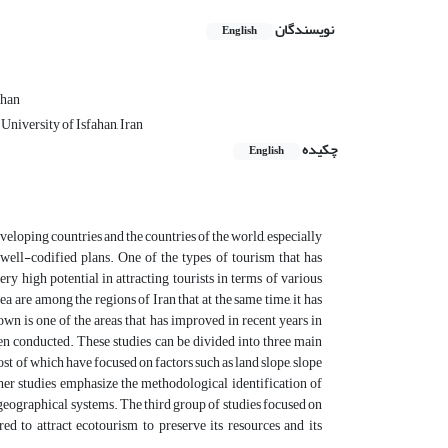
نویسندگان
English
ahan
University of Isfahan, Iran
چکیده
English
eloping countries and the countries of the world, especially
well-codified plans. One of the types of tourism that has
ry high potential in attracting tourists in terms of various
a are among the regions of Iran that at the same time, it has
own is one of the areas that has improved in recent years in
en conducted. These studies can be divided into three main
st of which have focused on factors such as land slope, slope
Other studies emphasize the methodological identification of
eographical systems. The third group of studies focused on
 to attract ecotourism to preserve its resources and its