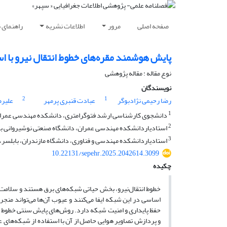
صفحه اصلی
مرور
اطلاعات نشریه
راهنمای 
پایش هوشمند مقره‌های خطوط انتقال نیرو با اس
نوع مقاله : مقاله پژوهشی
نویسندگان
2
1
رضا رحیمی نژادبوگر
عبادت قنبری پرمهر
علیرض
1
دانشجوی کارشناسی ارشد فتوگرامتری، دانشکده مهندسی عمران، د
2
استادیاردانشکده مهندسی عمران، دانشگاه صنعتی نوشیروانی بابل
3
استادیاردانشکده مهندسی و فناوری، دانشگاه مازندران، بابلسر، 
10.22131/sepehr.2025.2042614.3099
چکیده
خطوط انتقال‌نیرو، بخش حیاتی شبکه‌های برق هستند و سلامت آن
اساسی در این شبکه ایفا می‌کنند و عیوب آن‌ها می‌تواند من
حفظ پایداری و امنیت شبکه دارد. روش‌های پایش سنتی خطوط انت
و پردازش تصاویر هوایی حاصل از آن با استفاده از شبکه‌های 