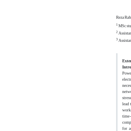
Reza Rah
1
MSc stud
2
Assistan
3
Assistan
Exte
Intr
Power
elect
neces
netwo
stres
lead 
worke
time-
compl
for a