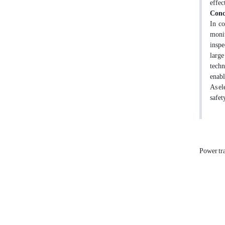
effec
Conc
In co
monit
inspe
large
techn
enabl
As el
safet
Power tr