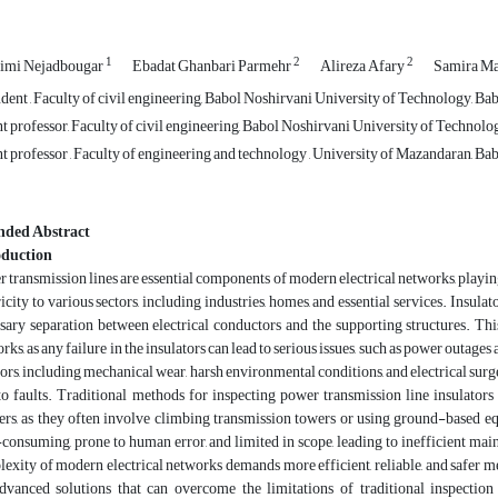
1
2
2
imi Nejadbougar
Ebadat Ghanbari Parmehr
Alireza Afary
Samira Ma
ent , Faculty of civil engineering, Babol Noshirvani University of Technology, Babo
t professor, Faculty of civil engineering, Babol Noshirvani University of Technology
t professor , Faculty of engineering and technology , University of Mazandaran, Bab
nded Abstract
oduction
 transmission lines are essential components of modern electrical networks, playing 
ricity to various sectors, including industries, homes, and essential services. Insul
sary separation between electrical conductors and the supporting structures. This 
rks, as any failure in the insulators can lead to serious issues, such as power outages
sors, including mechanical wear, harsh environmental conditions, and electrical surg
to faults. Traditional methods for inspecting power transmission line insulators 
rs, as they often involve climbing transmission towers or using ground-based e
consuming, prone to human error, and limited in scope, leading to inefficient main
exity of modern electrical networks demands more efficient, reliable, and safer meth
dvanced solutions that can overcome the limitations of traditional inspecti