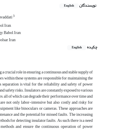
نویسندگان
English
3
vaddati
l, Iran,
, Babol, Iran,
olsar, Iran
چکیده
English
a crucial role in ensuring a continuous and stable supply of
ators within these systems are responsible for maintaining the
separation is vital for the reliability and safety of power
 and safety risks. Insulators are constantly exposed to various
es, all of which can degrade their performance over time and
are not only labor-intensive but also costly and risky for
quipment like binoculars or cameras. These approaches are
tenance and the potential for missed faults. The increasing
ods for detecting insulator faults. As such, there is a need
on methods and ensure the continuous operation of power