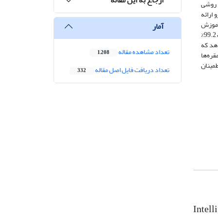
 روشی
 ارائه
آموزش
آمار
92.6% در وظیفه تشخیص و دقت 98.9% در وظیفه طبقه بندی با دو کلاس و دقت کل 93.9% به منظور تشخیص مقره در تصویر و دقت 99.2%
هد که
تعداد مشاهده مقاله
1,208
ره‌ها
طمینان
تعداد دریافت فایل اصل مقاله
332
Intell