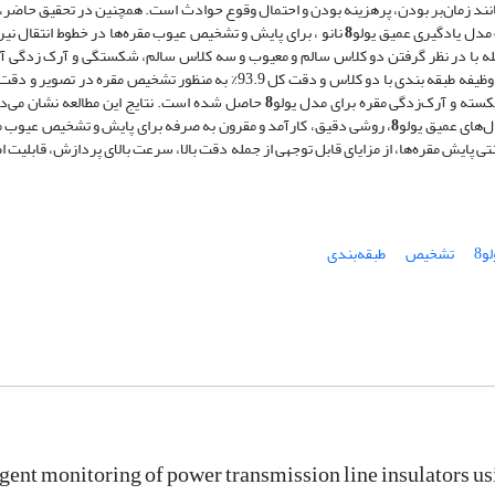
د زمان‌بر بودن، پرهزینه بودن و احتمال وقوع حوادث است. همچنین در تحقیق حاضر،
 مدل‌ یادگیری عمیق یولو
8
نانو ، برای پایش و تشخیص عیوب مقره‌ها در خطوط انتقال نیرو
له با در نظر گرفتن دو کلاس سالم و معیوب و سه کلاس سالم، شکستگی و آرک زدگی 
کسته و آرک‌زدگی مقره برای مدل یولو
8
حاصل شده است. نتایج این مطالعه نشان می‌د
ل‌های عمیق یولو
8
، روشی دقیق، کارآمد و مقرون به صرفه برای پایش و تشخیص عیوب مق
 پایش مقره‌ها، از مزایای قابل توجهی از جمله دقت بالا، سرعت بالای پردازش، قابلیت ا
و8
تشخیص
طبقه‌بندی
igent monitoring of power transmission line insulators 