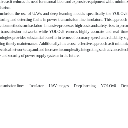
tive, as it reduces the need for manual labor and expensive equipment while minimizi
lusion
nclusion, the use of UAVs and deep learning models, specifically the YOLOv8 ar
oring and detecting faults in power transmission line insulators. This approach
ction methods, such as labor-intensive processes, high costs, and safety risks to p
 transmission networks, while YOLOv8 ensures highly accurate and real-time 
ologies provides substantial benefits in terms of accuracy, speed, and reliability, s
ing timely maintenance. Additionally, it is a cost-effective approach, as it minim
ectrical networks expand and increase in complexity, integrating such advanced techno
y, and security of power supply systems in the future.
ansmission lines
Insulator
UAV images
Deep learning
YOLOv8
Det