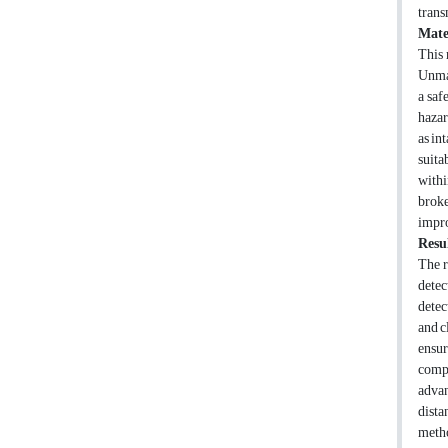
trans
Mate
This 
Unman
a saf
hazar
as in
suita
withi
broke
impro
Resul
The r
detec
detec
and c
ensur
compa
advan
dista
metho