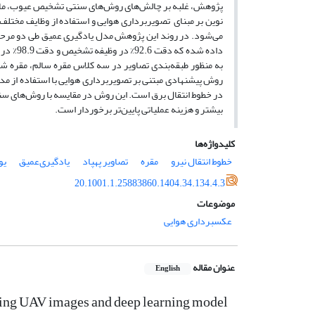
‌پژوهش، غلبه بر چالش‌های روش‌های سنتی تشخیص عیوب، مانن
نوین بر مبنای تصویر‌برداری هوایی و استفاده از وظایف مختلف
می‌شود. در روند این پژوهش مدل یادگیری عمیق طی دو مرح
داده شده که دقت
به منظور طبقه‌بندی تصاویر در سه کلاس مقره سالم، مقره ‌ش
روش پیشنهادی مبتنی بر تصویربرداری هوایی با استفاده از مد
در خطوط انتقال برق است.
این روش در مقایسه با روش‌های سنتی
بیشتر و هزینه عملیاتی پایین‌تر برخوردار است.
کلیدواژه‌ها
خطوط انتقال نیرو
مقره
تصاویر پهپاد
یادگیری‌عمیق
یول
20.1001.1.25883860.1404.34.134.4.3
موضوعات
عکسبرداری هوایی
عنوان مقاله
English
using UAV images and deep learning model