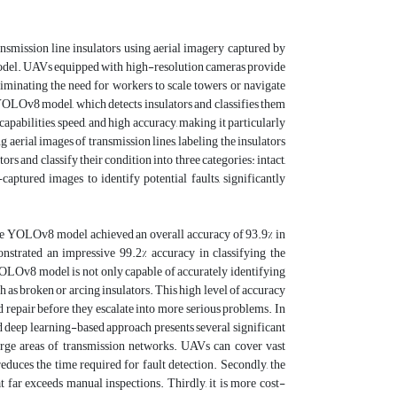
nsmission line insulators using aerial imagery captured by
del. UAVs equipped with high-resolution cameras provide
eliminating the need for workers to scale towers or navigate
OLOv8 model, which detects insulators and classifies them
capabilities, speed, and high accuracy, making it particularly
 aerial images of transmission lines, labeling the insulators
rs and classify their condition into three categories: intact,
aptured images to identify potential faults, significantly
 The YOLOv8 model achieved an overall accuracy of 93.9% in
strated an impressive 99.2% accuracy in classifying the
e YOLOv8 model is not only capable of accurately identifying
ch as broken or arcing insulators. This high level of accuracy
d repair before they escalate into more serious problems. In
 deep learning-based approach presents several significant
large areas of transmission networks. UAVs can cover vast
reduces the time required for fault detection. Secondly, the
t far exceeds manual inspections. Thirdly, it is more cost-