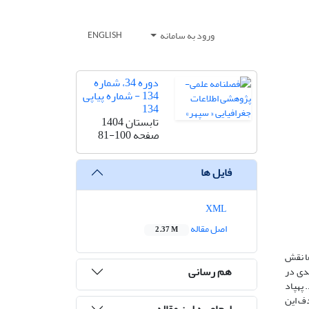
ورود به سامانه
ENGLISH
دوره 34، شماره
134 - شماره پیاپی
134
تابستان 1404
صفحه
81-100
فایل ها
XML
اصل مقاله
2.37 M
ها نقش
هم رسانی
یدی در
 پهپاد
دف این
ارجاع به این مقاله