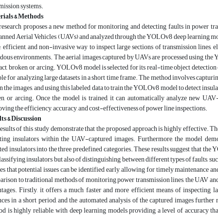
mission systems.
rials & Methods
research proposes a new method for monitoring and detecting faults in power tra
ned Aerial Vehicles (UAVs) and analyzed through the YOLOv8 deep learning mo
e, efficient, and non-invasive way to inspect large sections of transmission lines, 
dous environments. The aerial images captured by UAVs are processed using the Y
tact, broken, or arcing. YOLOv8 model is selected for its real-time object detection 
ble for analyzing large datasets in a short time frame. The method involves capturing
n the images, and using this labeled data to train the YOLOv8 model to detect insulato
n, or arcing. Once the model is trained, it can automatically analyze new UAV-c
ving the efficiency, accuracy, and cost-effectiveness of power line inspections.
ts & Discussion
esults of this study demonstrate that the proposed approach is highly effective.
ting insulators within the UAV-captured images. Furthermore, the model demon
ted insulators into the three predefined categories. These results suggest that th
lassifying insulators but also of distinguishing between different types of faults, su
es that potential issues can be identified early, allowing for timely maintenance an
rison to traditional methods of monitoring power transmission lines, the UAV and
tages. Firstly, it offers a much faster and more efficient means of inspecting 
nces in a short period, and the automated analysis of the captured images further 
d is highly reliable, with deep learning models providing a level of accuracy tha