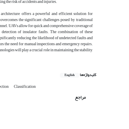
ng the risk of accidents and injuries.
chitecture, offers a powerful and efficient solution for
 overcomes the significant challenges posed by traditional
ersonnel. UAVs allow for quick and comprehensive coverage of
detection of insulator faults. The combination of these
ignificantly reducing the likelihood of undetected faults and
izes the need for manual inspections and emergency repairs.
logies will play a crucial role in maintaining the stability,
کلیدواژه‌ها
English
ection
Classification
مراجع