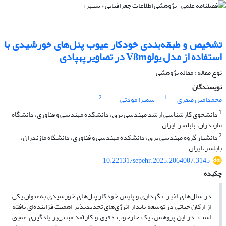
تشخیص و طبقه‌بندی خودکار عیوب پنل‌های خورشیدی با
استفاده از مدل یولوV8m در تصاویر پهپادی
نوع مقاله : مقاله پژوهشی
نویسندگان
2
1
محمدامین صفری
سمیرا مودتی
1
دانشجوی کارشناسی ارشد مهندسی برق، دانشکده مهندسی و فناوری، دانشگاه
مازندران، بابلسر، ایران
2
دانشیار گروه مهندسی برق، دانشکده مهندسی و فناوری، دانشگاه مازندران،
بابلسر، ایران
10.22131/sepehr.2025.2064007.3145
چکیده
در سال‌های اخیر، نگهداری و پایش خودکار پنل‌های خورشیدی به‌عنوان یکی
از ارکان حیاتی در توسعه پایدار انرژی‌های تجدیدپذیر اهمیت فزاینده‌ای یافته
است. در این پژوهش، یک چارچوب دقیق و کارآمد مبتنی‌بر یادگیری عمیق