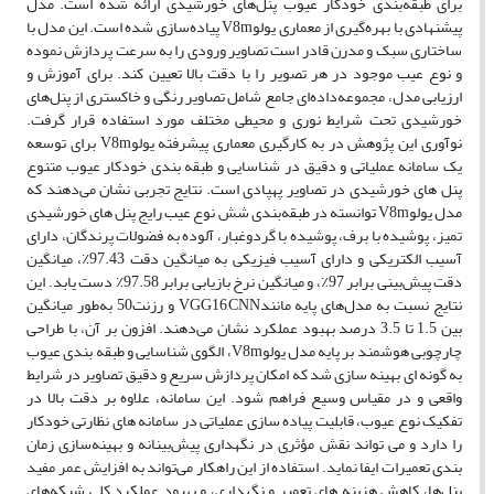
برای طبقه‌بندی خودکار عیوب پنل‌های خورشیدی ارائه شده است. مدل
پیشنهادی با بهره‌گیری از معماری یولوV8m پیاده‌سازی شده است. این مدل با
ساختاری سبک و مدرن قادر است تصاویر ورودی را به سرعت پردازش نموده
و نوع عیب موجود در هر تصویر را با دقت بالا تعیین کند. برای آموزش و
ارزیابی مدل، مجموعه‌داده‌ای جامع شامل تصاویر رنگی و خاکستری از پنل‌های
خورشیدی تحت شرایط نوری و محیطی مختلف مورد استفاده قرار گرفت.
نوآوری این پژوهش در به کارگیری معماری پیشرفته یولوV8m برای توسعه
یک سامانه عملیاتی و دقیق در شناسایی و طبقه بندی خودکار عیوب متنوع
پنل های خورشیدی در تصاویر پهپادی است. نتایج تجربی نشان می‌دهند که
مدل یولوV8m توانسته در طبقه‌بندی شش نوع عیب رایج پنل های خورشیدی
تمیز، پوشیده با برف، پوشیده با گردوغبار، آلوده به فضولات پرندگان، دارای
آسیب الکتریکی و دارای آسیب فیزیکی به میانگین دقت 97.43٪، میانگین
دقت پیش‌بینی برابر 97٪، و میانگین نرخ بازیابی برابر 97.58٪ دست یابد. این
نتایج نسبت به مدل‌های پایه مانندVGG16,CNN و رزنت50 به‌طور میانگین
بین 1.5 تا 3.5 درصد بهبود عملکرد نشان می‌دهند. افزون بر آن، با طراحی
چارچوبی هوشمند بر پایه مدل یولوV8m، الگوی شناسایی و طبقه بندی عیوب
به گونه ای بهینه سازی شد که امکان پردازش سریع و دقیق تصاویر در شرایط
واقعی و در مقیاس وسیع فراهم شود. این سامانه، علاوه بر دقت بالا در
تفکیک نوع عیوب، قابلیت پیاده سازی عملیاتی در سامانه های نظارتی خودکار
را دارد و می تواند نقش مؤثری در نگهداری پیش‌بینانه و بهینه‌سازی زمان
بندی تعمیرات ایفا نماید. استفاده از این راهکار می‌تواند به افزایش عمر مفید
پنل‌ها، کاهش هزینه های تعمیر و نگهداری، و بهبود عملکرد کلی شبکه‌های