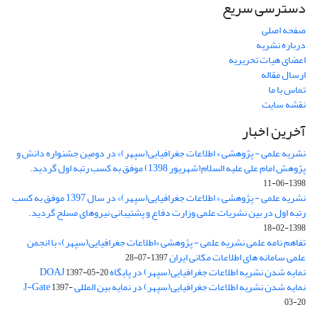
دسترسی سریع
صفحه اصلی
درباره نشریه
اعضای هیات تحریریه
ارسال مقاله
تماس با ما
نقشه سایت
آخرین اخبار
نشریه علمی - پژوهشی « اطلاعات جغرافیایی(سپهر)» در دومین جشنواره دانش و
پژوهش امام علی علیه السلام(شهریور 1398) موفق به کسب رتبه اول گردید.
1398-06-11
نشریه علمی - پژوهشی « اطلاعات جغرافیایی(سپهر)» در سال 1397 موفق به کسب
رتبه اول در بین نشریات علمی وزارت دفاع و پشتیبانی نیروهای مسلح گردید.
1398-02-18
تفاهم نامه علمی نشریه علمی - پژوهشی «اطلاعات جغرافیایی(سپهر)» با انجمن
علمی سامانه های اطلاعات مکانی ایران
1397-07-28
نمایه شدن نشریه اطلاعات جغرافیایی(سپهر) در پایگاه DOAJ
1397-05-20
نمایه شدن نشریه اطلاعات جغرافیایی(سپهر) در نمایه بین المللی J-Gate
1397-
03-20