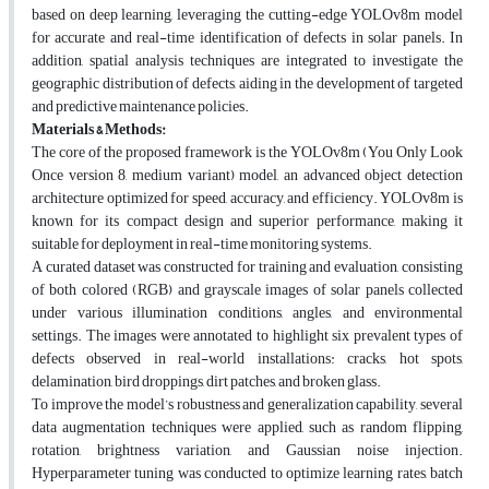
based on deep learning, leveraging the cutting-edge YOLOv8m model
for accurate and real-time identification of defects in solar panels. In
addition, spatial analysis techniques are integrated to investigate the
geographic distribution of defects, aiding in the development of targeted
and predictive maintenance policies.
Materials & Methods:
The core of the proposed framework is the YOLOv8m (You Only Look
Once version 8, medium variant) model, an advanced object detection
architecture optimized for speed, accuracy, and efficiency. YOLOv8m is
known for its compact design and superior performance, making it
suitable for deployment in real-time monitoring systems.
A curated dataset was constructed for training and evaluation, consisting
of both colored (RGB) and grayscale images of solar panels collected
under various illumination conditions, angles, and environmental
settings. The images were annotated to highlight six prevalent types of
defects observed in real-world installations: cracks, hot spots,
delamination, bird droppings, dirt patches, and broken glass.
To improve the model’s robustness and generalization capability, several
data augmentation techniques were applied, such as random flipping,
rotation, brightness variation, and Gaussian noise injection.
Hyperparameter tuning was conducted to optimize learning rates, batch