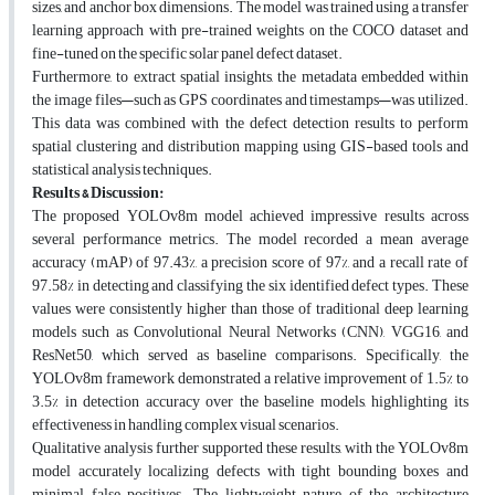
sizes, and anchor box dimensions. The model was trained using a transfer
learning approach with pre-trained weights on the COCO dataset and
fine-tuned on the specific solar panel defect dataset.
Furthermore, to extract spatial insights, the metadata embedded within
the image files—such as GPS coordinates and timestamps—was utilized.
This data was combined with the defect detection results to perform
spatial clustering and distribution mapping using GIS-based tools and
statistical analysis techniques.
Results & Discussion:
The proposed YOLOv8m model achieved impressive results across
several performance metrics. The model recorded a mean average
accuracy (mAP) of 97.43%, a precision score of 97%, and a recall rate of
97.58% in detecting and classifying the six identified defect types. These
values were consistently higher than those of traditional deep learning
models such as Convolutional Neural Networks (CNN), VGG16, and
ResNet50, which served as baseline comparisons. Specifically, the
YOLOv8m framework demonstrated a relative improvement of 1.5% to
3.5% in detection accuracy over the baseline models, highlighting its
effectiveness in handling complex visual scenarios.
Qualitative analysis further supported these results, with the YOLOv8m
model accurately localizing defects with tight bounding boxes and
minimal false positives. The lightweight nature of the architecture