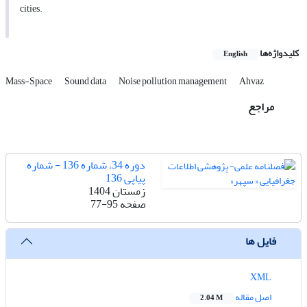
cities.
کلیدواژه‌ها
English
Mass-Space
Sound data
Noise pollution management
Ahvaz
مراجع
دوره 34، شماره 136 - شماره
پیاپی 136
زمستان 1404
صفحه
77-95
فایل ها
XML
اصل مقاله
2.04 M