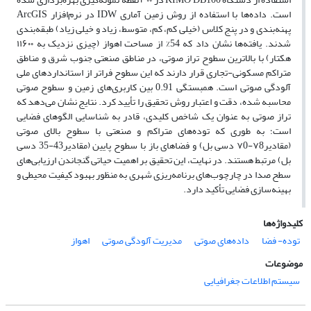
است. داده‌ها با استفاده از روش زمین آماری
IDW
در نرم‌افزار
ArcGIS
پهنه‌بندی و در
پنج
کلاس (خیلی کم، کم، متوسط، زیاد و خیلی زیاد) طبقه‌بندی
شدند. یافته‌ها نشان داد که 54% از مساحت اهواز (چیزی نزدیک به
۱۱۶۰۰
هکتار) با بالاترین سطوح تراز صوتی، در مناطق صنعتی جنوب شرق و مناطق
متراکم مسکونی-تجاری قرار دارند که این سطوح فراتر از استانداردهای ملی
آلودگی صوتی است. همبستگی
0.91
بین کاربری‌های زمین و سطوح صوتی
محاسبه شده، دقت و اعتبار روش تحقیق را تأیید کرد. نتایج نشان می‌دهد که
تراز صوتی به عنوان یک شاخص کلیدی، قادر به شناسایی الگوهای فضایی
است؛ به طوری که توده‌های متراکم و صنعتی با سطوح بالای صوتی
(مقادیر
۷8-۷0
دسی بل) و فضاهای باز با سطوح پایین (مقادیر
43-35
دسی
بل) مرتبط هستند. در نهایت، این تحقیق بر اهمیت حیاتی گنجاندن ارزیابی‌های
سطح صدا در چارچوب‌های برنامه‌ریزی شهری به منظور بهبود کیفیت محیطی و
بهینه‌سازی فضایی تأکید دارد.
کلیدواژه‌ها
توده- فضا
داده‌های صوتی
مدیریت آلودگی صوتی
اهواز
موضوعات
سیستم اطلاعات جغرافیایی