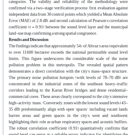
categories. The validity and reliability of the methodology were
confirmed via a two-stage verification process: first, evaluation against
independent data from 30 control points, which yielded a Mean Absolute
Error (MAE) of 2.8 dB; and second, calculation of Pearson's correlation
coefficient (r = 0.91) between the sound level layer and the municipal
land-use map, confirming a strong spatial congruence.
Results and Discussion
The findings indicate that approximately 54% of Ahvaz's area (equivalent
to over 11,600 hectares) exceeds the national permissible sound level
limits. This figure underscores the considerable scale of the noise
pollution problem in this metropolis. The revealed spatial pattern
demonstrates a direct correlation with the city's mass-space structure.
The primary noise pollution hotspots (with levels of 78-70 dB) are
concentrated in the industrial zones of the southeast, heavy-traffic
corridors leading to the Karun River bridges, and dense residential-
commercial cores. These areas clearly correspond to the city's intensive,
high-activity 'mass.' Conversely, zones with the lowest sound levels (43-
35 dB) predominantly align with open 'spaces,' including
vacant lands,
barren areas, and green spaces in the city's west and southwest,
highlighting their role as urban respiratory spaces and acoustic buffers.
The robust correlation coefficient (0.91) quantitatively confirms that
sound level can serve as a reliable proxy indicator for identifying the