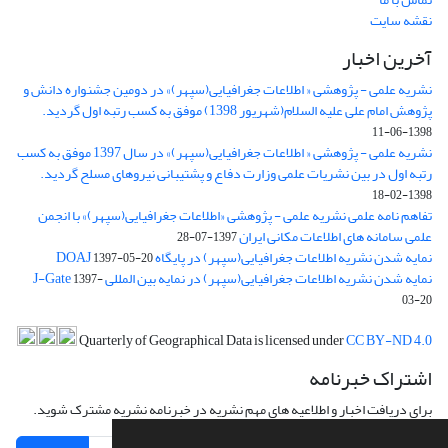
نقشه سایت
آخرین اخبار
نشریه علمی - پژوهشی « اطلاعات جغرافیایی(سپهر)» در دومین جشنواره دانش و
پژوهش امام علی علیه السلام(شهریور 1398) موفق به کسب رتبه اول گردید.
1398-06-11
نشریه علمی - پژوهشی « اطلاعات جغرافیایی(سپهر)» در سال 1397 موفق به کسب
رتبه اول در بین نشریات علمی وزارت دفاع و پشتیبانی نیروهای مسلح گردید.
1398-02-18
تفاهم نامه علمی نشریه علمی - پژوهشی «اطلاعات جغرافیایی(سپهر)» با انجمن
علمی سامانه های اطلاعات مکانی ایران
1397-07-28
نمایه شدن نشریه اطلاعات جغرافیایی(سپهر) در پایگاه DOAJ
1397-05-20
نمایه شدن نشریه اطلاعات جغرافیایی(سپهر) در نمایه بین المللی J-Gate
1397-
03-20
Quarterly of Geographical Data is licensed under
CC BY-ND 4.0
اشتراک خبرنامه
برای دریافت اخبار و اطلاعیه های مهم نشریه در خبرنامه نشریه مشترک شوید.