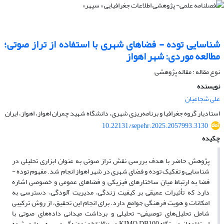
شناسایی توده - فضاهای شهری با استفاده از تراز صوتی؛
مطالعه موردی: شهر اهواز
نوع مقاله : مقاله پژوهشی
نویسنده
علی شجاعیان
استادیار گروه جغرافیا و برنامه‌ریزی شهری‌، دانشگاه شهید چمران اهواز‌، اهواز‌، ‌‌ایران
10.22131/sepehr.2025.2057993.3130
چکیده
پژوهش حاضر با هدف بررسی نقش تراز صوتی به عنوان ابزاری تحلیلی در
شناسایی و تفکیک توده و فضای شهری در شهر اهواز انجام شد. مفهوم توده -
فضا به ارتباط میان ساختارهای فیزیکی و فضاهای عمومی و خصوصی اشاره
دارد که تأثیرات عمیقی بر کیفیت زندگی، مدیریت آلودگی، دسترسی به
امکانات و هویت فرهنگی جوامع دارد. برای انجام این تحقیق، از روش ترکیبی
شامل تحلیل‌های توصیفی- تحلیلی و برداشت میدانی داده‌های صوتی با
استفاده از دستگاه
KIMO DB100
در
۳۰۰
نقطه نمونه‌گیری بهره‌برداری شده