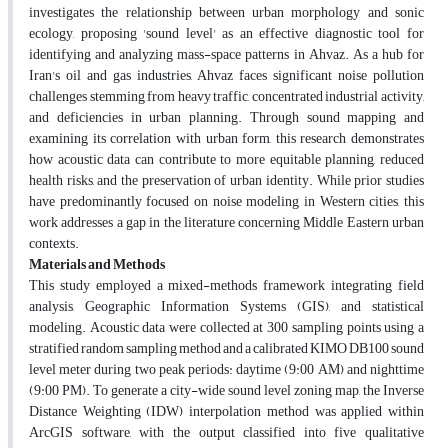
investigates the relationship between urban morphology and sonic
ecology, proposing 'sound level' as an effective diagnostic tool for
identifying and analyzing mass-space patterns in Ahvaz. As a hub for
Iran's oil and gas industries, Ahvaz faces significant noise pollution
challenges stemming from heavy traffic, concentrated industrial activity,
and deficiencies in urban planning. Through sound mapping and
examining its correlation with urban form, this research demonstrates
how acoustic data can contribute to more equitable planning, reduced
health risks, and the preservation of urban identity. While prior studies
have predominantly focused on noise modeling in Western cities, this
work addresses a gap in the literature concerning Middle Eastern urban
contexts.
Materials and Methods
This study employed a mixed-methods framework integrating field
analysis, Geographic Information Systems (GIS), and statistical
modeling. Acoustic data were collected at 300 sampling points using a
stratified random sampling method and a calibrated KIMO DB100 sound
level meter during two peak periods: daytime (9:00 AM) and nighttime
(9:00 PM). To generate a city-wide sound level zoning map, the Inverse
Distance Weighting (IDW) interpolation method was applied within
ArcGIS software, with the output classified into five qualitative