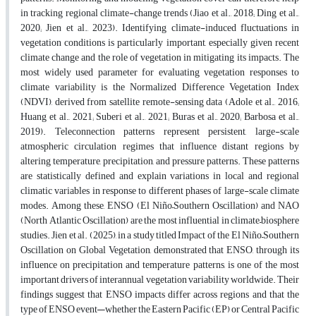
in tracking regional climate-change trends (Jiao et al., 2018; Ding et al.,
2020; Jien et al., 2023)
.
Identifying climate-induced fluctuations in
vegetation conditions is particularly important, especially given recent
climate change and the role of vegetation in mitigating its impacts. The
most widely used parameter for evaluating vegetation responses to
climate variability is the Normalized Difference Vegetation Index
(NDVI), derived from satellite remote-sensing data (Adole et al., 2016;
Huang et al., 2021; Suberi et al., 2021; Buras et al., 2020; Barbosa et al.,
2019). Teleconnection patterns represent persistent, large-scale
atmospheric circulation regimes that influence distant regions by
altering temperature, precipitation, and pressure patterns. These patterns
are statistically defined and explain variations in local and regional
climatic variables in response to different phases of large-scale climate
modes. Among these, ENSO (El Niño–Southern Oscillation) and NAO
(North Atlantic Oscillation) are the most influential in climate–biosphere
studies. Jien et al. (2025), in a study titled Impact of the El Niño–Southern
Oscillation on Global Vegetation, demonstrated that ENSO, through its
influence on precipitation and temperature patterns, is one of the most
important drivers of interannual vegetation variability worldwide. Their
findings suggest that ENSO impacts differ across regions and that the
type of ENSO event—whether the Eastern Pacific (EP) or Central Pacific