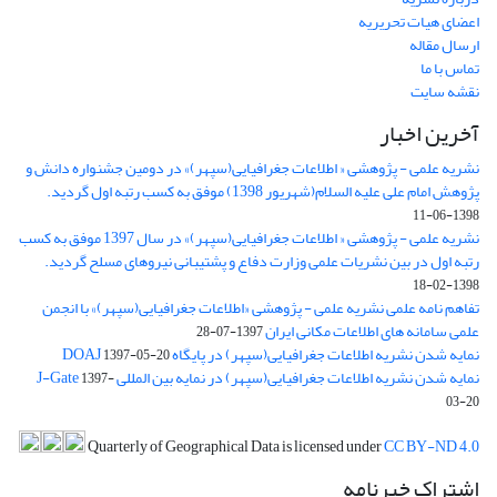
اعضای هیات تحریریه
ارسال مقاله
تماس با ما
نقشه سایت
آخرین اخبار
نشریه علمی - پژوهشی « اطلاعات جغرافیایی(سپهر)» در دومین جشنواره دانش و
پژوهش امام علی علیه السلام(شهریور 1398) موفق به کسب رتبه اول گردید.
1398-06-11
نشریه علمی - پژوهشی « اطلاعات جغرافیایی(سپهر)» در سال 1397 موفق به کسب
رتبه اول در بین نشریات علمی وزارت دفاع و پشتیبانی نیروهای مسلح گردید.
1398-02-18
تفاهم نامه علمی نشریه علمی - پژوهشی «اطلاعات جغرافیایی(سپهر)» با انجمن
علمی سامانه های اطلاعات مکانی ایران
1397-07-28
نمایه شدن نشریه اطلاعات جغرافیایی(سپهر) در پایگاه DOAJ
1397-05-20
نمایه شدن نشریه اطلاعات جغرافیایی(سپهر) در نمایه بین المللی J-Gate
1397-
03-20
Quarterly of Geographical Data is licensed under
CC BY-ND 4.0
اشتراک خبرنامه