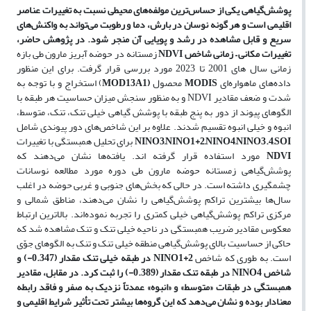
پوشش‌گیاهی یکی از حساس‌ترین مولفه‌های محیطی نسبت به تغییرات عناصر
اقلیمی است و هر گونه نوسان در بارش، دما و رطوبت می‌تواند به واکنش‌های
سریع و قابل مشاهده در رشد و پویایی آن منجر شود.
در پژوهش حاضر،
تغییرات مکانی
–
زمانی شاخص
NDVI
زمستانه در حوضه آبریز مارون طی بازه
زمانی سال های 2001 تا 2023 مورد بررسی قرار گرفت. برای این منظور
داده‌های ماهواره‌ای
MODIS
محصول
(
MOD13A1
) استخراج و با توجه به
شدت و ضعف مقادیر
NDVI
و به منظور سنجش میزان حساسیت هر طبقه با
الگوهای پیوند از دور به پنج طبقه با پوشش گیاهی خیلی تنک، تنک، متوسط،
انبوه و خیلی انبوه تقسیم شدند. علاوه بر این شاخص‌های دور پیوندی شامل
NINO3,NINO1+2,NINO4,NINO3.4,SOI
برای تحلیل همبستگی با تغییرات
NDVI
مورد استفاده قرار گرفته اند. یافته‌ها نشان می‌دهند که
پوشش‌گیاهی زمستانه حوضه مارون طی دوره مورد مطالعه نوسانات
چشمگیری داشته است. در حالی که بخش‌های جنوبی و غربی حوضه در اغلب
سال‌ها بیشترین تراکم پوشش‌گیاهی را نشان می‌دهند، مناطق شمالی و
مرکزی تراکم پوشش‌گیاهی خیلی کمتری را تجربه نموده‌اند. بالاترین ارتباط
معکوس مقادیر ضریب همبستگی در ناحیه خیلی تنک و تنک مشاهده شد که
حاکی از حساسیت بالای پوشش‌گیاهی منطقه خیلی تنک و تنک به الگوهای جوّی
است. به طوری که شاخص
NINO1+2
در طبقه خیلی تنک مقدار (0.347-) و
شاخص
NINO4
در طبقه تنک مقدار (0.389-) را ثبت کرد. در مقابل، مقادیر
همبستگی در طبقات «متوسط» و «انبوه» عمدتاً نزدیک به صفر و فاقد رابطه
معنادار بوده و نشان می‌دهد که این گروه‌ها بیشتر تحت تأثیر شرایط اقلیمی و