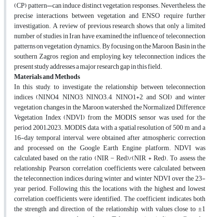
(CP) pattern—can induce distinct vegetation responses. Nevertheless, the
precise interactions between vegetation and ENSO require further
investigation. A review of previous research shows that only a limited
number of studies in Iran have examined the influence of teleconnection
patterns on vegetation dynamics. By focusing on the Maroon Basin in the
southern Zagros region and employing key teleconnection indices, the
present study addresses a major research gap in this field.
Materials and Methods
In this study, to investigate the relationship between teleconnection
indices (NINO4, NINO3, NINO3.4, NINO1+2, and SOI) and winter
vegetation changes in the Maroon watershed, the Normalized Difference
Vegetation Index (NDVI) from the MODIS sensor was used for the
period 2001–2023. MODIS data, with a spatial resolution of 500 m and a
16-day temporal interval, were obtained after atmospheric correction
and processed on the Google Earth Engine platform. NDVI was
calculated based on the ratio (NIR − Red)/(NIR + Red). To assess the
relationship, Pearson correlation coefficients were calculated between
the teleconnection indices during winter and winter NDVI over the 23-
year period. Following this, the locations with the highest and lowest
correlation coefficients were identified. The coefficient indicates both
the strength and direction of the relationship, with values close to ±1