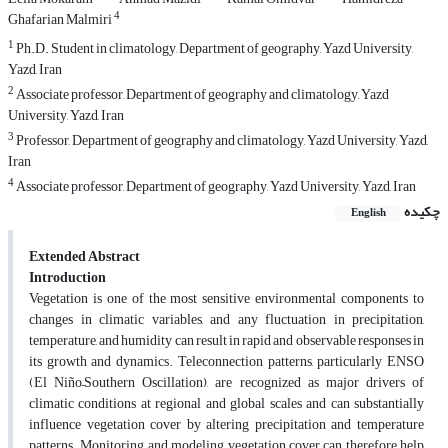
4
Ghafarian Malmiri
1
Ph.D. Student in climatology, Department of geography, Yazd University,
Yazd, Iran
2
Associate professor, Department of geography and climatology, Yazd
University, Yazd, Iran
3
Professor, Department of geography and climatology, Yazd University, Yazd,
Iran
4
Associate professor, Department of geography, Yazd University, Yazd, Iran
چکیده
English
Extended Abstract
Introduction
Vegetation is one of the most sensitive environmental components to
changes in climatic variables, and any fluctuation in precipitation,
temperature, and humidity can result in rapid and observable responses in
its growth and dynamics. Teleconnection patterns, particularly ENSO
(El Niño–Southern Oscillation), are recognized as major drivers of
climatic conditions at regional and global scales and can substantially
influence vegetation cover by altering precipitation and temperature
patterns. Monitoring and modeling vegetation cover can therefore help