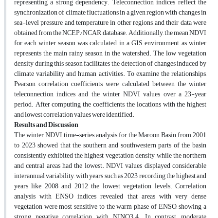
representing a strong dependency. Teleconnection indices reflect the
synchronization of climate fluctuations in a given region with changes in
sea-level pressure and temperature in other regions, and their data were
obtained from the NCEP/NCAR database. Additionally, the mean NDVI
for each winter season was calculated in a GIS environment, as winter
represents the main rainy season in the watershed. The low vegetation
density during this season facilitates the detection of changes induced by
climate variability and human activities
.
To examine the relationships,
Pearson correlation coefficients were calculated between the winter
teleconnection indices and the winter NDVI values over a 23-year
period. After computing the coefficients, the locations with the highest
and lowest correlation values were identified.
Results and Discussion
The winter NDVI time-series analysis for the Maroon Basin from 2001
to 2023 showed that the southern and southwestern parts of the basin
consistently exhibited the highest vegetation density, while the northern
and central areas had the lowest. NDVI values displayed considerable
interannual variability, with years such as 2023 recording the highest and
years like 2008 and 2012 the lowest vegetation levels. Correlation
analysis with ENSO indices revealed that areas with very dense
vegetation were most sensitive to the warm phase of ENSO, showing a
strong negative correlation with NINO3.4. In contrast, moderate