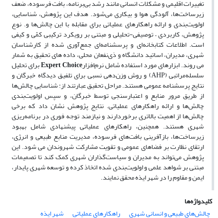
تغییرات اقلیمی و مشکلات انسانی مانند رشد بی‌برنامه، بافت فرسوده، ضعف
زیرساخت‌ها، آلودگی هوا و بیکاری می‌شود. هدف این پژوهش، شناسایی،
اولویت‌بندی و ارائه راهکارهای عملیاتی برای مقابله با این چالش‌ها و. نوع
پژوهش، کاربردی
–
توصیفی-تحلیلی و مبتنی بر رویکرد ترکیبی کمّی و کیفی
است. اطلاعات کتابخانه‌ای و پرسشنامه‌ای جمع‌آوری شده از کارشناسان
شهری، مدیران، اساتید دانشگاه و ذی‌نفعان محلی، داده های تحقیق به شمار
می روند. ابزارهای مورد استفاده شامل نرم‌افزار
Expert Choice
برای تحلیل
سلسله‌مراتبی
(AHP)
و روش وزن‌دهی نسبی برای تلفیق دیدگاه خبرگان و
نتایج پرسشنامه عمومی هستند. مراحل تحقیق عبارتند از: شناسایی چالش‌ها
از طریق مرور منابع و اعتبارسنجی توسط خبرگان، و سپس اولویت‌بندی
چالش‌ها و ارائه راهکارهای عملیاتی. نتایج پژوهش نشان داد که برخی
چالش‌ها از اهمیت بالاتری برخوردارند و نیازمند توجه فوری در برنامه‌ریزی
شهری هستند. همچنین، راهکارهای عملیاتی پیشنهادی شامل بهبود
زیرساخت‌ها، بازآفرینی بافت‌های فرسوده، مدیریت منابع طبیعی و انرژی،
ارتقای نظارت بر فضاهای عمومی و تقویت مشارکت شهروندان می شود. این
پژوهش می‌تواند به مدیران و سیاست‌گذاران شهری کمک کند تا تصمیمات
مبتنی بر شواهد علمی و اولویت‌بندی شده اتخاذ کرده و توسعه شهری پایدار،
ایمن و مقاوم را در شهر ایذه محقق نمایند
.
کلیدواژه‌ها
چالش‌های طبیعی و انسانی شهری
راهکارهای عملیاتی
شهر ایذه