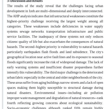
3-Discussion and Results
The results of the study reveal that the challenges facing urban
development in Izeh are multi-dimensional and deeply interconnected.
The AHP analysis indicates that infrastructural weaknesses constitute the
highest-priority challenge, receiving the largest weight among all
categories. These weaknesses include deficiencies in water supply
systems, sewage networks, transportation infrastructure, and public
service facilities. The inadequacy of these systems not only reduces
citizens' quality of life but also exacerbates the consequences of natural
hazards. The second-highest priority is vulnerability to natural hazards,
particularly earthquakes, flash floods, and land subsidence. The city's
geographical location near active fault lines and its exposure to seasonal
floods significantly increase the risk of widespread damage. The lack of
early warning systems and insufficient disaster preparedness further
intensify this vulnerability. The third major challenge is the deteriorated
urban fabric, especially in the central and older neighborhoods of the city.
These areas suffer from aging buildings, narrow streets, and a lack of open
spaces, making them highly susceptible to structural damage during
natural disasters. Environmental issues—including air pollution,
improper waste management, and degradation of natural resources—rank
fourth, reflecting growing concerns about ecological sustainability.
Socio-economic challenges, although ranked fifth, remain highly