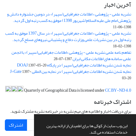
آخرین اخبار
نشریه علمی - پژوهشی « اطلاعات جغرافیایی(سپهر)» در دومین جشنواره دانش و
پژوهش امام علی علیه السلام(شهریور 1398) موفق به کسب رتبه اول گردید.
1398-06-11
نشریه علمی - پژوهشی « اطلاعات جغرافیایی(سپهر)» در سال 1397 موفق به کسب
رتبه اول در بین نشریات علمی وزارت دفاع و پشتیبانی نیروهای مسلح گردید.
1398-02-18
تفاهم نامه علمی نشریه علمی - پژوهشی «اطلاعات جغرافیایی(سپهر)» با انجمن
علمی سامانه های اطلاعات مکانی ایران
1397-07-28
نمایه شدن نشریه اطلاعات جغرافیایی(سپهر) در پایگاه DOAJ
1397-05-20
نمایه شدن نشریه اطلاعات جغرافیایی(سپهر) در نمایه بین المللی J-Gate
1397-
03-20
Quarterly of Geographical Data is licensed under
CC BY-ND 4.0
اشتراک خبرنامه
برای دریافت اخبار و اطلاعیه های مهم نشریه در خبرنامه نشریه مشترک شوید.
اشتراک
این وب سایت از کوکی ها برای اطمینان از ارائه بهترین
خدمات استفاده می کند.