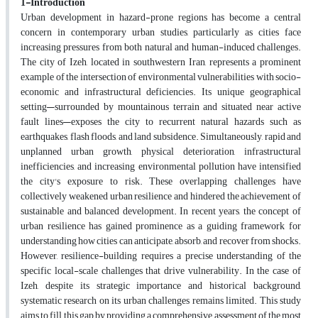
1-Introduction
Urban development in hazard-prone regions has become a central
concern in contemporary urban studies, particularly as cities face
increasing pressures from both natural and human-induced challenges.
The city of Izeh, located in southwestern Iran, represents a prominent
example of the intersection of environmental vulnerabilities with socio-
economic and infrastructural deficiencies. Its unique geographical
setting—surrounded by mountainous terrain and situated near active
fault lines—exposes the city to recurrent natural hazards such as
earthquakes, flash floods, and land subsidence. Simultaneously, rapid and
unplanned urban growth, physical deterioration, infrastructural
inefficiencies, and increasing environmental pollution have intensified
the city's exposure to risk. These overlapping challenges have
collectively weakened urban resilience and hindered the achievement of
sustainable and balanced development. In recent years, the concept of
urban resilience has gained prominence as a guiding framework for
understanding how cities can anticipate, absorb, and recover from shocks.
However, resilience-building requires a precise understanding of the
specific local-scale challenges that drive vulnerability. In the case of
Izeh, despite its strategic importance and historical background,
systematic research on its urban challenges remains limited. This study
aims to fill this gap by providing a comprehensive assessment of the most