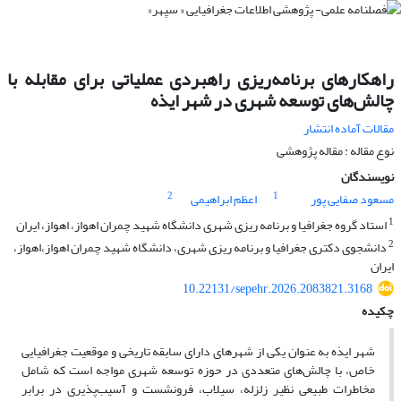
راهکارهای برنامه‌ریزی راهبردی عملیاتی برای مقابله با
چالش‌های توسعه شهری در شهر ایذه
مقالات آماده انتشار
نوع مقاله : مقاله پژوهشی
نویسندگان
2
1
مسعود صفایی پور
اعظم ابراهیمی
1
استاد گروه جغرافیا و برنامه ریزی شهری دانشگاه شهید چمران اهواز، اهواز، ایران
2
دانشجوی دکتری جغرافیا و برنامه ریزی شهری، دانشگاه شهید چمران اهواز،اهواز،
ایران
10.22131/sepehr.2026.2083821.3168
چکیده
شهر ایذه به عنوان یکی از شهرهای دارای سابقه تاریخی و موقعیت جغرافیایی
خاص، با چالش‌های متعددی در حوزه توسعه شهری مواجه است که شامل
مخاطرات طبیعی نظیر زلزله، سیلاب، فرونشست و آسیب‌پذیری در برابر