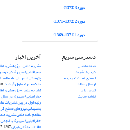
دوره 3 (1373)
دوره 2 (1372-1371)
دوره 1 (1371-1369)
دسترسی سریع
آخرین اخبار
صفحه اصلی
نشریه علمی - پژوهشی « اطل
درباره نشریه
جغرافیایی(سپهر)» در دومی
اعضای هیات تحریریه
ارسال مقاله
به کسب رتبه اول گردید.
06-11
تماس با ما
نشریه علمی - پژوهشی « اطل
نقشه سایت
رتبه اول در بین نشریات علم
پشتیبانی نیروهای مسلح گرد
تفاهم نامه علمی نشریه علم
جغرافیایی(سپهر)» با انجمن 
اطلاعات مکانی ایران
1397-07-28