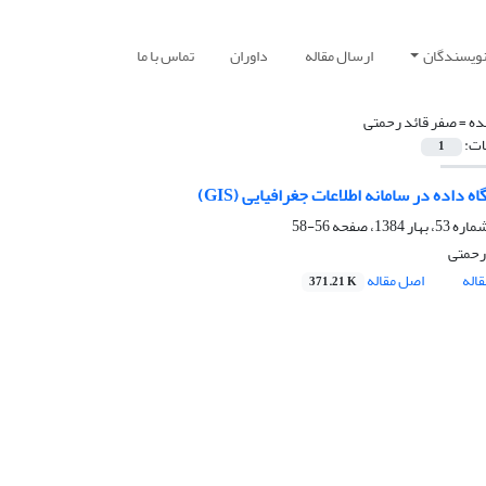
نویسندگان
ارسال مقاله
داوران
تماس با ما
ده =
صفر قائد رحمتی
ات:
1
ه داده در سامانه اطلاعات جغرافیایى (GIS)
56-58
رحمتی
اله
اصل مقاله
371.21 K