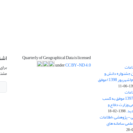
اشت
Quarterly of Geographical Data is licensed
under
CC BY-ND 4.0
اعات
برای 
ن جشنواره دانش و
مشتر
پژوهش امام علی علیه السلام(شهریور 1398) موفق
1398-
اعات
جغرافیایی(سپهر)» در سال 1397 موفق به کسب
ی وزارت دفاع و
ید.
1398-02-18
ی - پژوهشی «اطلاعات
علمی سامانه های