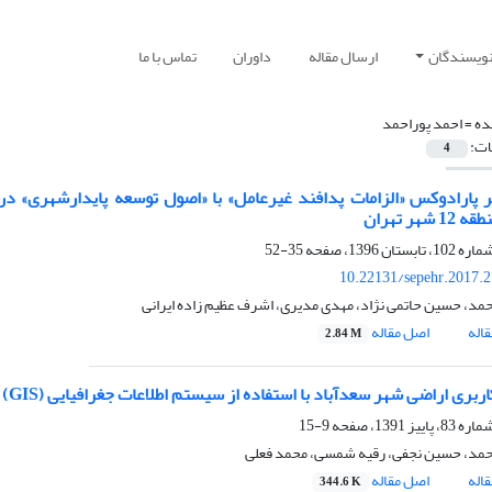
نویسندگان
ارسال مقاله
داوران
تماس با ما
ده =
احمد پوراحمد
ات:
4
ر پارادوکس «الزامات پدافند غیرعامل» با «اصول توسعه پایدارشهری» د
شهر تهران
35-52
10.22131/sepehr.2017.
حمد، حسین حاتمی نژاد، مهدی مدیری، اشرف عظیم زاده ایرانی
اله
اصل مقاله
2.84 M
بری اراضی شهر سعدآباد با استفاده از سیستم اطلاعات جغرافیایی (GIS)
9-15
حمد، حسین نجفی، رقیه شمسی، محمد فعلی
اله
اصل مقاله
344.6 K