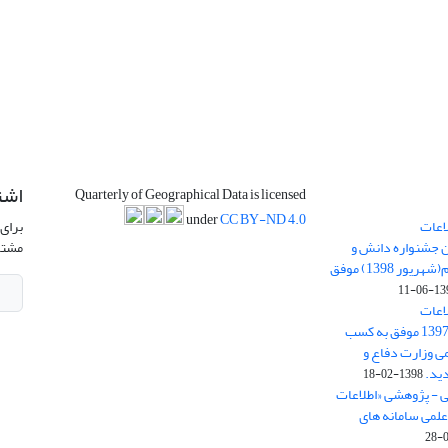
اشت
Quarterly of Geographical Data is licensed
under
CC BY-ND 4.0
اعات
برای 
ن جشنواره دانش و
مشتر
پژوهش امام علی علیه السلام(شهریور 1398) موفق
1398-
اعات
جغرافیایی(سپهر)» در سال 1397 موفق به کسب
ی وزارت دفاع و
ید.
1398-02-18
ی - پژوهشی «اطلاعات
علمی سامانه های