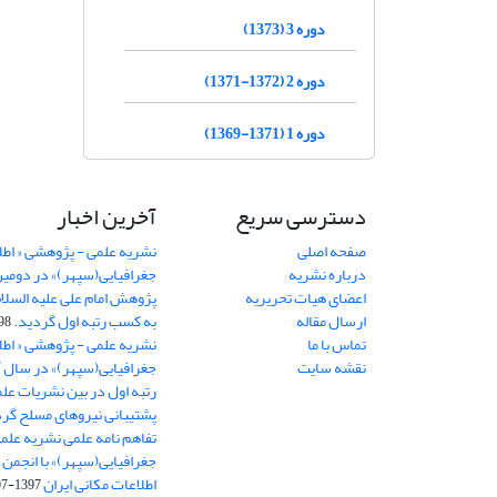
دوره 3 (1373)
دوره 2 (1372-1371)
دوره 1 (1371-1369)
دسترسی سریع
آخرین اخبار
صفحه اصلی
نشریه علمی - پژوهشی « اطل
درباره نشریه
جغرافیایی(سپهر)» در دومی
اعضای هیات تحریریه
ارسال مقاله
به کسب رتبه اول گردید.
06-11
تماس با ما
نشریه علمی - پژوهشی « اطل
نقشه سایت
رتبه اول در بین نشریات علم
پشتیبانی نیروهای مسلح گرد
تفاهم نامه علمی نشریه علم
جغرافیایی(سپهر)» با انجمن 
اطلاعات مکانی ایران
1397-07-28