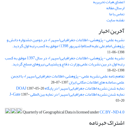
اعضای هیات تحریریه
ارسال مقاله
تماس با ما
نقشه سایت
آخرین اخبار
نشریه علمی - پژوهشی « اطلاعات جغرافیایی(سپهر)» در دومین جشنواره دانش و
پژوهش امام علی علیه السلام(شهریور 1398) موفق به کسب رتبه اول گردید.
1398-06-11
نشریه علمی - پژوهشی « اطلاعات جغرافیایی(سپهر)» در سال 1397 موفق به کسب
رتبه اول در بین نشریات علمی وزارت دفاع و پشتیبانی نیروهای مسلح گردید.
1398-02-18
تفاهم نامه علمی نشریه علمی - پژوهشی «اطلاعات جغرافیایی(سپهر)» با انجمن
علمی سامانه های اطلاعات مکانی ایران
1397-07-28
نمایه شدن نشریه اطلاعات جغرافیایی(سپهر) در پایگاه DOAJ
1397-05-20
نمایه شدن نشریه اطلاعات جغرافیایی(سپهر) در نمایه بین المللی J-Gate
1397-
03-20
Quarterly of Geographical Data is licensed under
CC BY-ND 4.0
اشتراک خبرنامه