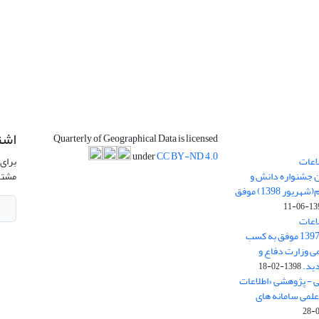
اشت
Quarterly of Geographical Data is licensed
under
CC BY-ND 4.0
اعات
برای 
ن جشنواره دانش و
مشتر
پژوهش امام علی علیه السلام(شهریور 1398) موفق
1398-
اعات
جغرافیایی(سپهر)» در سال 1397 موفق به کسب
ی وزارت دفاع و
ید.
1398-02-18
ی - پژوهشی «اطلاعات
علمی سامانه های