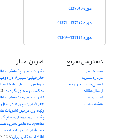
دوره 3 (1373)
دوره 2 (1372-1371)
دوره 1 (1371-1369)
دسترسی سریع
آخرین اخبار
صفحه اصلی
نشریه علمی - پژوهشی « اطل
درباره نشریه
جغرافیایی(سپهر)» در دومی
اعضای هیات تحریریه
ارسال مقاله
به کسب رتبه اول گردید.
06-11
تماس با ما
نشریه علمی - پژوهشی « اطل
نقشه سایت
رتبه اول در بین نشریات علم
پشتیبانی نیروهای مسلح گرد
تفاهم نامه علمی نشریه علم
جغرافیایی(سپهر)» با انجمن 
اطلاعات مکانی ایران
1397-07-28