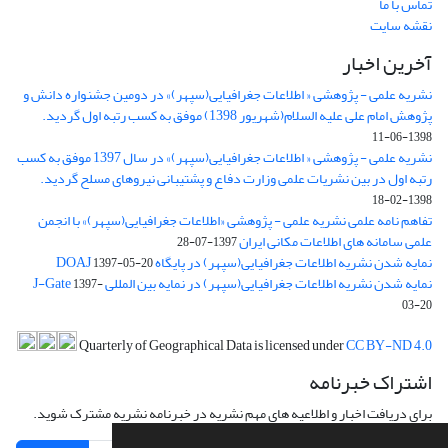
تماس با ما
نقشه سایت
آخرین اخبار
نشریه علمی - پژوهشی « اطلاعات جغرافیایی(سپهر)» در دومین جشنواره دانش و
پژوهش امام علی علیه السلام(شهریور 1398) موفق به کسب رتبه اول گردید.
1398-06-11
نشریه علمی - پژوهشی « اطلاعات جغرافیایی(سپهر)» در سال 1397 موفق به کسب
رتبه اول در بین نشریات علمی وزارت دفاع و پشتیبانی نیروهای مسلح گردید.
1398-02-18
تفاهم نامه علمی نشریه علمی - پژوهشی «اطلاعات جغرافیایی(سپهر)» با انجمن
علمی سامانه های اطلاعات مکانی ایران
1397-07-28
نمایه شدن نشریه اطلاعات جغرافیایی(سپهر) در پایگاه DOAJ
1397-05-20
نمایه شدن نشریه اطلاعات جغرافیایی(سپهر) در نمایه بین المللی J-Gate
1397-
03-20
Quarterly of Geographical Data is licensed under
CC BY-ND 4.0
اشتراک خبرنامه
برای دریافت اخبار و اطلاعیه های مهم نشریه در خبرنامه نشریه مشترک شوید.