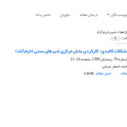
نویسندگان
ارسال مقاله
داوران
تماس با ما
ژه‌ها =
شهرخرم آباد
ات:
1
شکلات کالبدى- کارکردى بخش مرکزى شهرهاى سنتى (خرم آباد)
16-21
ته، اصغر عبدلی
اله
اصل مقاله
3.34 M