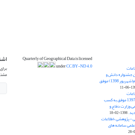
اشت
Quarterly of Geographical Data is licensed
under
CC BY-ND 4.0
اعات
برای 
ن جشنواره دانش و
مشتر
پژوهش امام علی علیه السلام(شهریور 1398) موفق
1398-
اعات
جغرافیایی(سپهر)» در سال 1397 موفق به کسب
ی وزارت دفاع و
ید.
1398-02-18
ی - پژوهشی «اطلاعات
علمی سامانه های