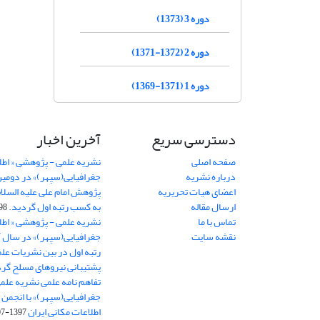
دوره 3 (1373)
دوره 2 (1372-1371)
دوره 1 (1371-1369)
دسترسی سریع
آخرین اخبار
صفحه اصلی
نشریه علمی - پژوهشی « اطل
درباره نشریه
جغرافیایی(سپهر)» در دومی
اعضای هیات تحریریه
ارسال مقاله
به کسب رتبه اول گردید.
06-11
تماس با ما
نشریه علمی - پژوهشی « اطل
نقشه سایت
رتبه اول در بین نشریات علم
پشتیبانی نیروهای مسلح گرد
تفاهم نامه علمی نشریه علم
جغرافیایی(سپهر)» با انجمن 
اطلاعات مکانی ایران
1397-07-28