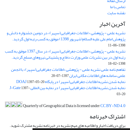
ارسال مقاله
تماس با ما
نقشه سایت
آخرین اخبار
نشریه علمی - پژوهشی « اطلاعات جغرافیایی(سپهر)» در دومین جشنواره دانش و
پژوهش امام علی علیه السلام(شهریور 1398) موفق به کسب رتبه اول گردید.
1398-06-11
نشریه علمی - پژوهشی « اطلاعات جغرافیایی(سپهر)» در سال 1397 موفق به کسب
رتبه اول در بین نشریات علمی وزارت دفاع و پشتیبانی نیروهای مسلح گردید.
1398-02-18
تفاهم نامه علمی نشریه علمی - پژوهشی «اطلاعات جغرافیایی(سپهر)» با انجمن
علمی سامانه های اطلاعات مکانی ایران
1397-07-28
نمایه شدن نشریه اطلاعات جغرافیایی(سپهر) در پایگاه DOAJ
1397-05-20
نمایه شدن نشریه اطلاعات جغرافیایی(سپهر) در نمایه بین المللی J-Gate
1397-
03-20
Quarterly of Geographical Data is licensed under
CC BY-ND 4.0
اشتراک خبرنامه
برای دریافت اخبار و اطلاعیه های مهم نشریه در خبرنامه نشریه مشترک شوید.