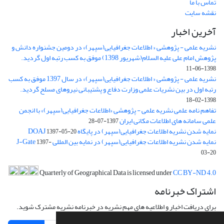
تماس با ما
نقشه سایت
آخرین اخبار
نشریه علمی - پژوهشی « اطلاعات جغرافیایی(سپهر)» در دومین جشنواره دانش و
پژوهش امام علی علیه السلام(شهریور 1398) موفق به کسب رتبه اول گردید.
1398-06-11
نشریه علمی - پژوهشی « اطلاعات جغرافیایی(سپهر)» در سال 1397 موفق به کسب
رتبه اول در بین نشریات علمی وزارت دفاع و پشتیبانی نیروهای مسلح گردید.
1398-02-18
تفاهم نامه علمی نشریه علمی - پژوهشی «اطلاعات جغرافیایی(سپهر)» با انجمن
علمی سامانه های اطلاعات مکانی ایران
1397-07-28
نمایه شدن نشریه اطلاعات جغرافیایی(سپهر) در پایگاه DOAJ
1397-05-20
نمایه شدن نشریه اطلاعات جغرافیایی(سپهر) در نمایه بین المللی J-Gate
1397-
03-20
Quarterly of Geographical Data is licensed under
CC BY-ND 4.0
اشتراک خبرنامه
برای دریافت اخبار و اطلاعیه های مهم نشریه در خبرنامه نشریه مشترک شوید.