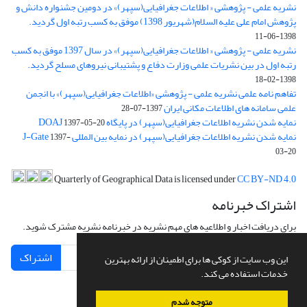
نشریه علمی - پژوهشی « اطلاعات جغرافیایی(سپهر)» در دومین جشنواره دانش و
پژوهش امام علی علیه السلام(شهریور 1398) موفق به کسب رتبه اول گردید.
1398-06-11
نشریه علمی - پژوهشی « اطلاعات جغرافیایی(سپهر)» در سال 1397 موفق به کسب
رتبه اول در بین نشریات علمی وزارت دفاع و پشتیبانی نیروهای مسلح گردید.
1398-02-18
تفاهم نامه علمی نشریه علمی - پژوهشی «اطلاعات جغرافیایی(سپهر)» با انجمن
علمی سامانه های اطلاعات مکانی ایران
1397-07-28
نمایه شدن نشریه اطلاعات جغرافیایی(سپهر) در پایگاه DOAJ
1397-05-20
نمایه شدن نشریه اطلاعات جغرافیایی(سپهر) در نمایه بین المللی J-Gate
1397-
03-20
Quarterly of Geographical Data is licensed under
CC BY-ND 4.0
اشتراک خبرنامه
برای دریافت اخبار و اطلاعیه های مهم نشریه در خبرنامه نشریه مشترک شوید.
اشتراک
این وب سایت از کوکی ها برای اطمینان از ارائه بهترین
خدمات استفاده می کند.
متوجه شدم