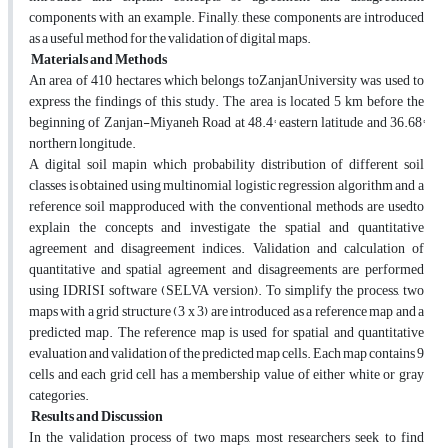
components with an example. Finally, these components are introduced
as a useful method for the validation of digital maps.
Materials and Methods
An area of 410 hectares which belongs toZanjanUniversity was used to
express the findings of this study. The area is located 5 km before the
beginning of Zanjan-Miyaneh Road at 48.4° eastern latitude and 36.68°
northern longitude.
A digital soil mapin which probability distribution of different soil
classes is obtained using multinomial logistic regression algorithm and a
reference soil mapproduced with the conventional methods are usedto
explain the concepts and investigate the spatial and quantitative
agreement and disagreement indices. Validation and calculation of
quantitative and spatial agreement and disagreements are performed
using IDRISI software (SELVA version). To simplify the process, two
maps with a grid structure (3 x 3) are introduced as a reference map and a
predicted map. The reference map is used for spatial and quantitative
evaluation and validation of the predicted map cells. Each map contains 9
cells and each grid cell has a membership value of either white or gray
categories.
Results and Discussion
In the validation process of two maps, most researchers seek to find