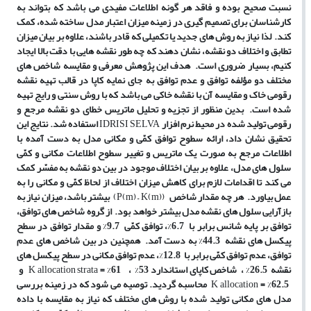
نسبت صحیح بوده و فاقد هر گونه اطلاعات مفیدی می
باشد که بتواند به
کارشناسان برای تصمیم
گیری در زمینه میزان اعتبار مدل ساخته
شده، کمک
کند. لذا نیاز به روش
های جدید یا تکمیلی که قادر باشند، علاوه بر بیان میزان
تطابق و اختلاف دو نقشه، نشان دهند که چه
طور نقشه
هایی با دقت بالا ایجاد
کنیم، بسیار ضروری است. هدف این پژوهش معرفی و مقایسه شاخص
های
مختلف دو مؤلفه توافق و عدم توافق به
جای نمایه کاپا در قالب تهیه نقشه
رقومی خاک و مقایسه آن با نقشه خاکی می
باشد که با روش سنتی و رایج تهیه
شده
است. بدین منظور از تجزیه و تحلیل ماتریس خطای دو نقشه مرجع و
رقومی تولید
شده در محیط نرم
افزار
IDRISI SELVA
استفاده شد. نتایج این
تحقیق نشان
داد، ارائه سطوح توافق کمّی و مکانی مدل به
دست
آمده با
اطلاعات مرجع به
صورت یک ماتریس و تغییر سطوح اطلاعات مکانی و کمّی
سلول
های مدل، علاوه بر بیان اختلاف موجود در بین دو نقشه به مفسّر کمک
می
کند تا اقدامات لازم برای کاهش میزان اختلاف از لحاظ کمّی و مکانی را به
عمل بیاورد. هر چه مقدار شاخص
(P(m) – K(m))
بیشتر باشد، میزان نیاز به
بازآرایی سلول
های نقشه مدل بیشتر خواهد بود. از گروه شاخص
های توافق،
توافق بر پایه شانس برابر با 6.7
%
، توافق کمّی 9.7
%
و مقدار توافق در سطح
پیکسل
های نقشه 44.3
%
به
دست آمد. همچنین در بین شاخص
های عدم
توافق، عدم توافق کمّی برابر با 12.8
%
، عدم توافق مکانی در سطح پیکسل
های
نقشه 26.5
%
، شاخص کاپای استاندارد 53
%
، 61
%
=
K allocation strata
و
62.5
%
=
K allocation
محاسبه گردید. توصیه می
شود که در زمینه بررسی
مدل
های مکانی تولید شده با روش
های مختلف که نیاز به مقایسه با داده