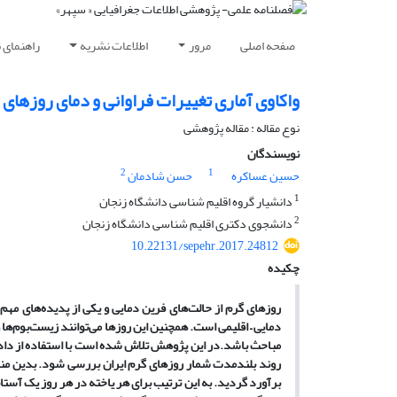
صفحه اصلی
مرور
اطلاعات نشریه
راهنمای 
واکاوی آماری تغییرات فراوانی و دمای روزهای 
نوع مقاله : مقاله پژوهشی
نویسندگان
2
1
حسین عساکره
حسن شادمان
1
دانشیار گروه اقلیم شناسی دانشگاه زنجان
2
دانشجوی دکتری اقلیم شناسی دانشگاه زنجان
10.22131/sepehr.2017.24812
چکیده
روزهای گرم از حالت
های فرین دمایی و یکی از پدیده
های مهم 
دمایی
–
اقلیمی است. همچنین این روزها می
توانند زیست
بوم
ها 
مباحث باشد.
در این پژوهش تلاش شده است با استفاده از داد
روند بلندمدت شمار روزهای گرم ایران بررسی شود. بدین منظ
برآورد گردید. به این ترتیب برای هر یاخته در هر روز یک آستا