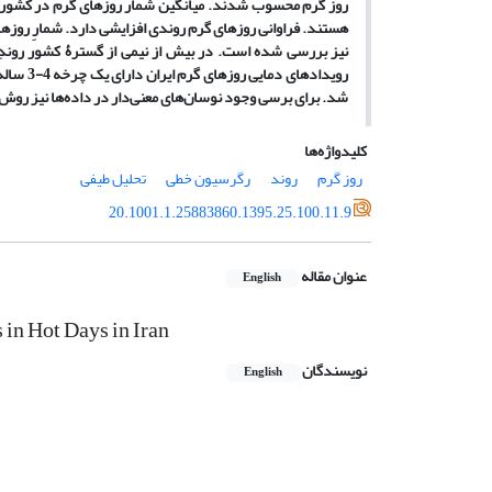
روز گرم محسوب شدند. میانگین شمار روزهای گرم در کشور 39 روز است. ماه
هستند. فراوانی روزهای گرم روندی افزایشی دارد. شمارِ روزه
نیز بررسی
شده است
. در بیش از نیمی از گسترۀ کشور روند
رویدادهای دمایی روزهای گرم ایران دارای یک چرخه 4-3 ساله می
شد. برای برسی وجود نوسان
های معنی
دار در داده
ها نیز روش 
کلیدواژه‌ها
روز گرم
روند
رگرسیون خطی
تحلیل طیفی
20.1001.1.25883860.1395.25.100.11.9
عنوان مقاله
English
 in Hot Days in Iran
نویسندگان
English