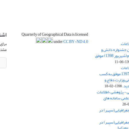
اشت
Quarterly of Geographical Data is licensed
under
CC BY-ND 4.0
اعات
برای 
ن جشنواره دانش و
مشتر
پژوهش امام علی علیه السلام(شهریور 1398) موفق
1398-
اعات
جغرافیایی(سپهر)» در سال 1397 موفق به کسب
ی وزارت دفاع و
ید.
1398-02-18
ی - پژوهشی «اطلاعات
علمی سامانه های
غرافیایی(سپهر) در
غرافیایی(سپهر) در