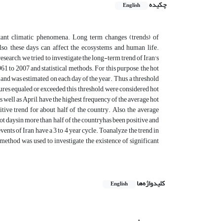
چکیده
English
tant climatic phenomena. Long term changes (trends) of
o, these days can affect the ecosystems and human life.
esearch, we tried to investigate the long-term trend of Iran's
 to 2007 and statistical methods. For this purpose, the hot
 and was estimated on each day of the year. Thus, a threshold
ures equaled or exceeded this threshold, were considered hot
 well as April, have the highest frequency of the average hot
ive trend for about half of the country. Also, the average
ot daysin more than half of the countryhas been positive and
ents of Iran have a 3 to 4 year cycle. Toanalyze the trend in
 method was used to investigate the existence of significant
کلیدواژه‌ها
English