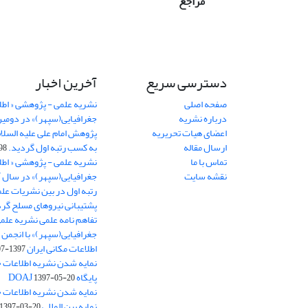
مراجع
دسترسی سریع
آخرین اخبار
صفحه اصلی
نشریه علمی - پژوهشی « اطل
درباره نشریه
جغرافیایی(سپهر)» در دومی
اعضای هیات تحریریه
ارسال مقاله
به کسب رتبه اول گردید.
06-11
تماس با ما
نشریه علمی - پژوهشی « اطل
نقشه سایت
رتبه اول در بین نشریات علم
پشتیبانی نیروهای مسلح گرد
تفاهم نامه علمی نشریه علم
جغرافیایی(سپهر)» با انجمن 
اطلاعات مکانی ایران
1397-07-28
نمایه شدن نشریه اطلاعات ج
پایگاه DOAJ
1397-05-20
نمایه شدن نشریه اطلاعات ج
نمایه بین المللی J-Gate
1397-03-20