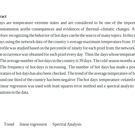
ract
ys are temperature extreme states and are considered to be one of the impor
henomenon arethe consequences and evidences of thermal-climatic changes. Als
fore, recognizing the behavior of hot days can be the source of many topics. In this r
ays using the network data of the country’s average maximum temperature from 1961
rofile was studied based on the percentile of ninety for each pixel from the network
at occurrence was obtained for each pixel every day. Then, the days whose temperat
The average number of hot days in the country is 39 days. The cold season months, as
The frequency of hot days is increasing. The number of hot days has made a posit
rature of hot days has also been checked. The trend of the average temperature of h
ound one third of the country has been negative.The hot days’ temperature-related ev
 linear regression was used with least squares error method and a spectral analysis
uations in the data.
Trend
linear regression
Spectral Analysis