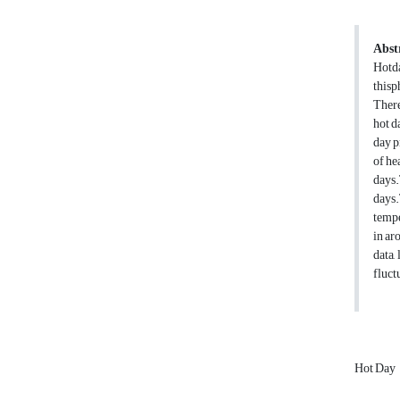
Abst
Hotda
thisp
There
hot d
day p
of he
days.
days.
tempe
in ar
data,
fluct
Hot Day