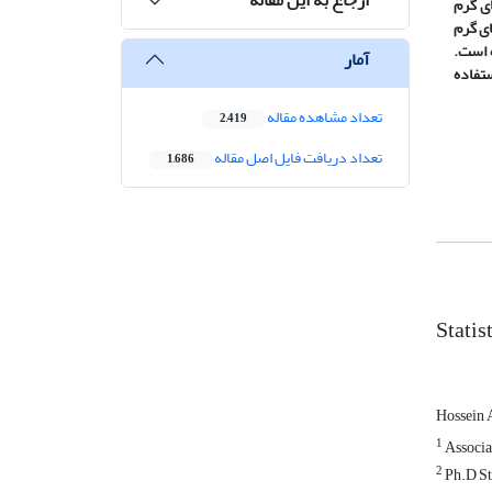
ای گرم
ای گرم
ه است.
آمار
ستفاده
تعداد مشاهده مقاله
2,419
تعداد دریافت فایل اصل مقاله
1,686
Statis
Hossein 
1
Associat
2
Ph.D St