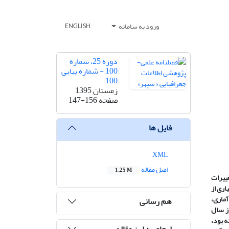
ورود به سامانه
ENGLISH
دوره 25، شماره
100 - شماره پیاپی
100
زمستان 1395
صفحه
147-156
فایل ها
XML
اصل مقاله
1.25 M
غییرات
اری از
آماری،
هم رسانی
ز سال
ه بود،
ارجاع به این مقاله