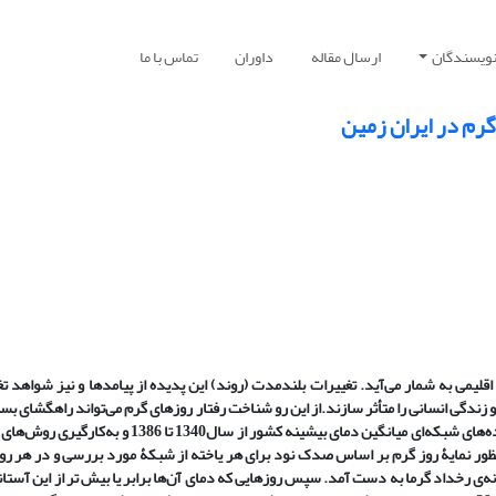
نویسندگان
ارسال مقاله
داوران
تماس با ما
گرم در ایران زمین
اقلیمی به شمار می
آید. تغییرات بلندمدت (روند) این پدیده از پیامدها و نیز شواهد ت
و زندگی انسانی را متأثر سازند.
از این رو شناخت رفتار روزهای گرم می
تواند راهگشای بسی
ه
های شبکه
ای میانگین دمای بیشینه کشور از سال1340 تا 1386 و به
کارگیری روش
های 
ور نمایۀ روز گرم بر اساس صدک نود برای هر یاخته از شبکۀ مورد بررسی و در هر رو
نه
ی رخداد گرما به دست آمد. سپس روزهایی که دمای آن
ها برابر یا بیش تر از این آستان