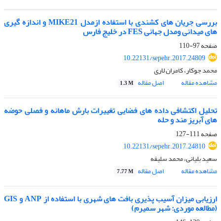
بررسی جریان های کشندی با استفاده ازمدل MIKE21 و اندازه گیری
های میدانی ومدل جهانی FES در خلیج فارس
صفحه
97-110
10.22131/sepehr.2017.24809
محمد جوکار، کامران لاری
مشاهده مقاله
اصل مقاله
1.3 M
تحلیل اکتشافی داده های فضایی تغییرات بارش ماهانه و فصلی حوضه
های آبریز مند و حله
صفحه
111-127
10.22131/sepehr.2017.24810
سعید بلیانی، محمد سلیقه
مشاهده مقاله
اصل مقاله
7.77 M
ارزیابی میزان آسیب پذیری بافت های شهری با استفاده از ANP و GIS
(مطالعه موردی: شهر سمیرم)