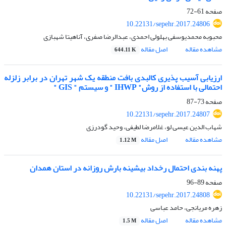
صفحه
61-72
10.22131/sepehr.2017.24806
محبوبه محمدیوسفی بهلولی احمدی، عبدالرضا صفری، آناهیتا شهبازی
مشاهده مقاله
اصل مقاله
644.11 K
ارزیابی آسیب پذیری کالبدی بافت منطقه یک شهر تهران در برابر زلزله
احتمالی با استفاده از روش" IHWP " و سیستم " GIS "
صفحه
73-87
10.22131/sepehr.2017.24807
شهاب الدین عیسی لو، غلامرضا لطیفی، وحید گودرزی
مشاهده مقاله
اصل مقاله
1.12 M
پهنه بندی احتمال رخداد بیشینه بارش روزانه در استان همدان
صفحه
89-96
10.22131/sepehr.2017.24808
زهره مریانجی، حامد عباسی
مشاهده مقاله
اصل مقاله
1.5 M