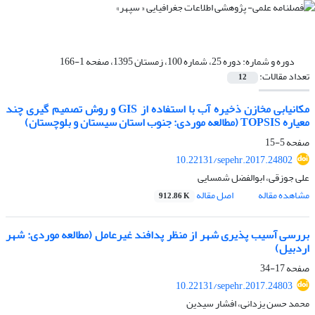
دوره و شماره:
دوره 25، شماره 100، زمستان 1395، صفحه 1-166
تعداد مقالات:
12
مکانیابی مخازن ذخیره آب با استفاده از GIS و روش تصمیم گیری چند
معیاره TOPSIS (مطالعه موردی: جنوب استان سیستان و بلوچستان)
صفحه
5-15
10.22131/sepehr.2017.24802
علی جوزقی، ابوالفضل شمسایی
مشاهده مقاله
اصل مقاله
912.86 K
بررسی آسیب پذیری شهر از منظر پدافند غیرعامل (مطالعه موردی: شهر
اردبیل)
صفحه
17-34
10.22131/sepehr.2017.24803
محمد حسن یزدانی، افشار سیدین