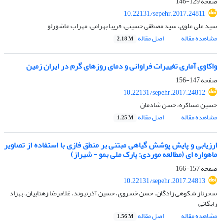
صفحه
129-146
10.22131/sepehr.2017.24811
سید علی علوی، سید مصطفی حسینی، فریبا بهرامی، مهراب عاشورلو
مشاهده مقاله
اصل مقاله
2.18 M
واکاوی آماری تغییرات فراوانی و دمای روزهای گرم در ایران زمین
صفحه
147-156
10.22131/sepehr.2017.24812
حسین عساکره، حسن شادمان
مشاهده مقاله
اصل مقاله
1.25 M
ارزیابی و پایش پوشش گیاهی مبتنی بر منطق فازی با استفاده از تصاویر
ماهواره ای (مطالعه موردی: پارک ملی بمو - شیراز)
صفحه
157-166
10.22131/sepehr.2017.24813
سحرناز شکوهی زادگان، حسن خسروی، حسین آذرنیوند، غلامرضا زهتابیان، بهزاد
رایگانی
مشاهده مقاله
اصل مقاله
1.56 M