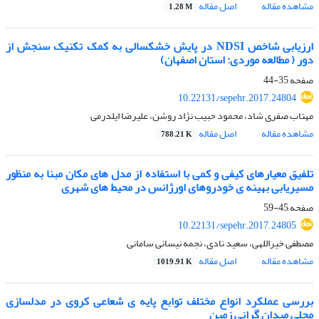
مشاهده مقاله
اصل مقاله
1.28 M
ارزیابی شاخص NDSI در پایش خشکسالی به کمک تکنیک سنجش از
دور ( مطالعه موردی: استان اصفهان)
صفحه
35-44
10.22131/sepehr.2017.24804
مهتاب صفری شاد، محمود حبیب نژاد روشن، علیرضا ایلدرمی
مشاهده مقاله
اصل مقاله
788.21 K
تلفیق معیارهای کیفی و کمی با استفاده از مدل های مکان مبنا به منظور
مسیریابی بهینه ی خودروهای اورژانس در محیط های شهری
صفحه
45-59
10.22131/sepehr.2017.24805
مصطفی خیراللهی، سعید نادی، نجمه نیسانی سامانی
مشاهده مقاله
اصل مقاله
1019.91 K
بررسی عملکرد انواع مختلف توابع پایه ی شعاعی کروی در مدلسازی
محلی میدان گرانی زمین