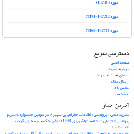
دوره 3 (1373)
دوره 2 (1372-1371)
دوره 1 (1371-1369)
دسترسی سریع
صفحه اصلی
درباره نشریه
اعضای هیات تحریریه
ارسال مقاله
تماس با ما
نقشه سایت
آخرین اخبار
نشریه علمی - پژوهشی « اطلاعات جغرافیایی(سپهر)» در دومین جشنواره دانش و
پژوهش امام علی علیه السلام(شهریور 1398) موفق به کسب رتبه اول گردید.
1398-06-11
نشریه علمی - پژوهشی « اطلاعات جغرافیایی(سپهر)» در سال 1397 موفق به کسب