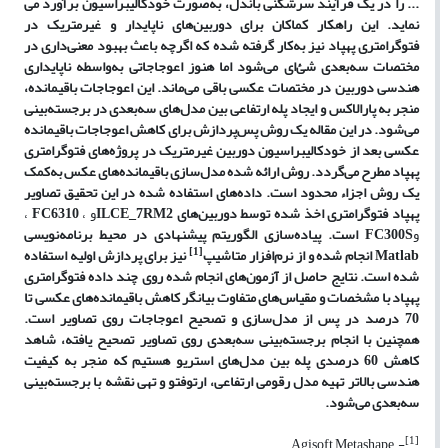
... را در یک فرآیند سرشکنی باندل، به
صورت خودکالیبراسیون برآورد می
نماید. این راهکار کماکان برای دوربین
های ناپایدار و غیرمتریک در
فتوگرامتری پهپاد نیز به
کار گرفته شده که اگرچه باعث بهبود معنی
داری در
مختصات سه
بعدی شئ
ای می
شود اما هنوز اعوجاجاتی به
واسطه ناپایداری
هندسی دوربین در مختصات عکسی باقی می
ماند. این اعوجاجات باقیمانده،
منجر به پارالاکس و ایجاد پله ارتفاعی بین مدل
های سه
بعدی در برجسته
بینی
می
شود. در این مقاله یک روش پس
پردازش برای کاهش اعوجاجات باقیمانده
عکسی بعد از خودکالیبراسیون دوربین غیرمتریک در پروژه
های فتوگرامتری
پهپاد مطرح می
گردد. روش ارائه شده مدل
سازی باقیمانده
های عکس به
کمک
یک روش اجزاء محدود است. داده
های استفاده شده در این تحقیق تصاویر
پهپاد فتوگرامتری اخذ شده توسط دوربین
های
ILCE_7RM2
و
،
FC6310
،
و
FC300S
است. پیاده
سازی الگوریتم پیشنهادی در محیط برنامه
نویسی
[1]
Matlab
انجام شده و از نرم
افزار متاشیپ
نیز برای پردازش اولیه استفاده
شده است. نتایج حاصل از آزمون
های انجام شده روی چند داده فتوگرامتری
پهپاد با مشخصات و مقیاس
های متفاوت بیانگر کاهش باقیمانده
های عکسی تا
70 درصد در پس از مدل
سازی و تصحیح اعوجاجات روی تصاویر است.
همچنین با انجام برجسته
بینی سه
بعدی روی تصاویر تصحیح یافته، شاهد
کاهش 60 درصدی پله بین مدل
های استریو هستیم که منجر به کیفیت
هندسی بالاتر تهیه مدل رقومی
ارتفاعی، ارتوفتو و تهی نقشه با برجسته
بینی
سه
بعدی می
شود.
[1]
- Agisoft Metashape