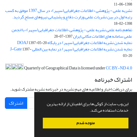
1398-06-11
نشریه علمی - پژوهشی « اطلاعات جغرافیایی(سپهر)» در سال 1397 موفق به کسب
رتبه اول در بین نشریات علمی وزارت دفاع و پشتیبانی نیروهای مسلح گردید.
1398-02-18
تفاهم نامه علمی نشریه علمی - پژوهشی «اطلاعات جغرافیایی(سپهر)» با انجمن
علمی سامانه های اطلاعات مکانی ایران
1397-07-28
نمایه شدن نشریه اطلاعات جغرافیایی(سپهر) در پایگاه DOAJ
1397-05-20
نمایه شدن نشریه اطلاعات جغرافیایی(سپهر) در نمایه بین المللی J-Gate
1397-
03-20
Quarterly of Geographical Data is licensed under
CC BY-ND 4.0
اشتراک خبرنامه
برای دریافت اخبار و اطلاعیه های مهم نشریه در خبرنامه نشریه مشترک شوید.
اشتراک
این وب سایت از کوکی ها برای اطمینان از ارائه بهترین
خدمات استفاده می کند.
متوجه شدم
سامانه مدیریت نشریات علمی.
طراحی و پیاده سازی از
سیناوب