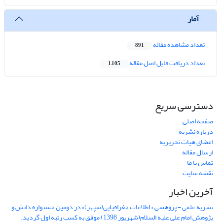
آمار
تعداد مشاهده مقاله
891
تعداد دریافت فایل اصل مقاله
1,105
دسترسی سریع
صفحه اصلی
درباره نشریه
اعضای هیات تحریریه
ارسال مقاله
تماس با ما
نقشه سایت
آخرین اخبار
نشریه علمی - پژوهشی « اطلاعات جغرافیایی(سپهر)» در دومین جشنواره دانش و
پژوهش امام علی علیه السلام(شهریور 1398) موفق به کسب رتبه اول گردید.