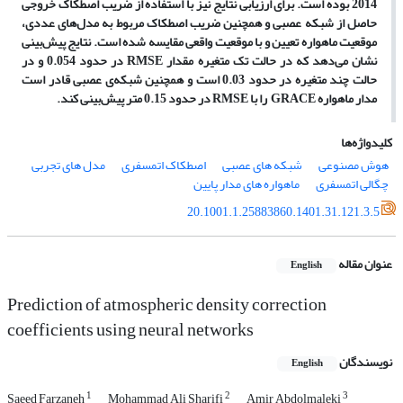
2014 بوده است. برای ارزیابی نتایج نیز با استفاده از ضریب اصطکاک خروجی
حاصل از شبکه عصبی و همچنین ضریب اصطکاک مربوط به مدل
های عددی،
موقعیت ماهواره تعیین و با موقعیت واقعی مقایسه شده است. نتایج پیش
بینی
نشان می
دهد که
در حالت تک متغیره مقدار
RMSE
در حدود 0.054 و در
حالت چند
متغیره در حدود 0.03 است و همچنین شبکه
ی عصبی قادر است
مدار ماهواره
GRACE
را با
RMSE
در حدود 0.15 متر پیش
بینی کند.
کلیدواژه‌ها
هوش مصنوعی
شبکه های عصبی
اصطکاک اتمسفری
مدل های تجربی
چگالی اتمسفری
ماهواره های مدار پایین
20.1001.1.25883860.1401.31.121.3.5
عنوان مقاله
English
Prediction of atmospheric density correction
coefficients using neural networks
نویسندگان
English
1
2
3
Saeed Farzaneh
Mohammad Ali Sharifi
Amir Abdolmaleki