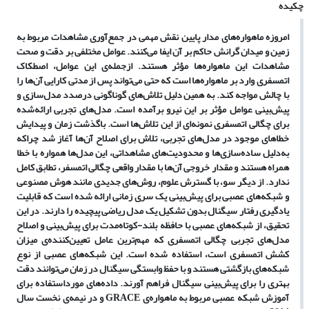
چکیده
امروزه ماهواره
های مدار پایین نقش مهمی در جمع
آوری مشاهدات مربوط به
زمین و میدان گرانش حاکم بر آن ایفا می
کنند. عوامل مختلفی بر دقت و صحت
مشاهدات این ماهواره
ها مؤثر هستند. ازجمله
ی این عوامل، اصطکاک
اتمسفری وارد بر ماهواره
ها است که حتی می
تواند پس از مدتی کارایی آن
ها را
با چالش مواجه کند. به همین دلیل تلاش
های گوناگونی درصدد مدل
سازی و
پیش
بینی عوامل مؤثر بر این نیرو برآمده است. مدل
های تجربی ارائه
شده
برای چگالی اتمسفری نمونه
ای از این تلاش
ها است. باگذشت زمان و پیدایش
خطاهای موجود در مدل
های تجربی، تلاش برای اصلاح آن
ها آغاز شد چراکه
به
دلیل ساده
سازی
ها و محدودیت
های مشاهداتی، این مدل
ها همواره با خطا
همراه هستند و مقدار خروجی آن
ها با مقدار واقعی چگالی اتمسفر، تطابق کامل
ندارد
.
از دیگر سو، با گسترش علوم، روش
های جدیدی مانند هوش مصنوعی
و شبکه
های عصبی برای پیش
بینی یک سری زمانی ارائه شده است که قابلیت
یادگیری رفتار سیگنال بدون تشکیل یک مدل ریاضی پیچیده را دارند. در این
تحقیق، از شبکه
های عصبی با حافظه بلند-کوتاه
مدت برای پیش
بینی و اصلاح
مدل
های تجربی چگالی اتمسفری که مهم
ترین عامل تعیین
کننده
ی میزان
کشش اتمسفری است، استفاده
شده است. این شبکه
های عصبی از نوع
شبکه
های بازگشتی هستند و با حفظ وابستگی سیگنال در زمان می
توانند دقت
بهتری را برای پیش
بینی سیگنال فراهم آورند. داده
های مورداستفاده برای
آموزش شبکه عصبی مربوط به ماهواره
ی
GRACE
و در نیمه
ی نخست سال