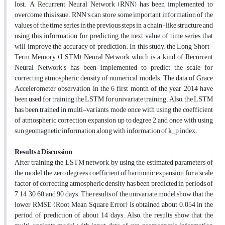
lost. A Recurrent Neural Network (RNN) has been implemented to
overcome this issue. RNN’s can store some important information of the
values of the time series in the previous steps in a chain-like structure and
using this information for predicting the next value of time series that
will improve the accuracy of prediction. In this study, the Long Short-
Term Memory (LSTM) Neural Network which is a kind of Recurrent
Neural Network’s has been implemented to predict the scale for
correcting atmospheric density of numerical models. The data of Grace
Accelerometer observation in the 6 first month of the year 2014 have
been used for training the LSTM for univariate training. Also, the LSTM
has been trained in multi-variants mode once with using the coefficient
of atmospheric correction expansion up to degree 2 and once with using
sun geomagnetic information along with information of k_p index.
Results & Discussion
After training the LSTM network, by using the estimated parameters of
the model, the zero degrees coefficient of harmonic expansion for a scale
factor of correcting atmospheric density has been predicted in periods of
7, 14, 30, 60, and 90 days. The results of the univariate model show that the
lower RMSE (Root Mean Square Error) is obtained about 0.054 in the
period of prediction of about 14 days. Also, the results show that the