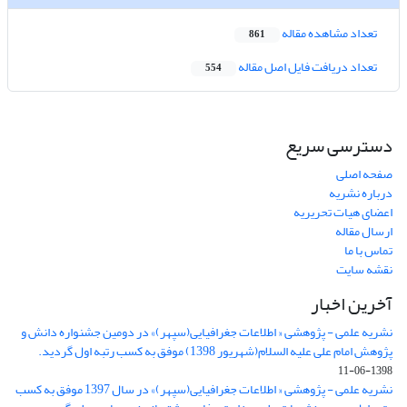
تعداد مشاهده مقاله
861
تعداد دریافت فایل اصل مقاله
554
دسترسی سریع
صفحه اصلی
درباره نشریه
اعضای هیات تحریریه
ارسال مقاله
تماس با ما
نقشه سایت
آخرین اخبار
نشریه علمی - پژوهشی « اطلاعات جغرافیایی(سپهر)» در دومین جشنواره دانش و
پژوهش امام علی علیه السلام(شهریور 1398) موفق به کسب رتبه اول گردید.
1398-06-11
نشریه علمی - پژوهشی « اطلاعات جغرافیایی(سپهر)» در سال 1397 موفق به کسب