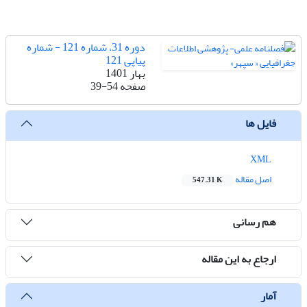
دوره 31، شماره 121 - شماره
پیاپی 121
بهار 1401
صفحه
39-54
فایل ها
XML
اصل مقاله
547.31 K
هم رسانی
ارجاع به این مقاله
آمار