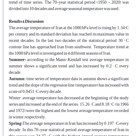
trend of time series. The 70-year statistical period (1950 - 2020) was
divided into 10 decades and average seasonal temperature was used.
Results & Discussion
The average temperature of Iran at the 1000 hPa level is rising by 1.34° C
per century and its standard deviation has reached its maximum value in
recent decades. In the last two decades of the statistical period, 30 ° C
contour line has approached Iran from southwest. Temperature trend at
the 1000 hPa level is investigated in 4 different seasons of Iran.
Summer:
according to the Mann-Kendall test, average temperature in
summer shows a significant trend and has increased by 0.2 ° C every
decade.
Autumn:
time series of temperature data in autumn shows a significant
trend and the slope of the regression line (temperature) has increased with
a rate of 0.0451 ° C every decade.
Winter: average temperature has decreased at the beginning of the study
series and increased at the end of the series. 15.26 ° C and 8.18 ° C (in 1966
and 1972) were the highest and the lowest average temperature recorded
in winter, respectively.
Spring:
The average temperature in Iran has increased by 0.197 ° C every
decade. In this 70-year statistical period, average temperature of Iran in