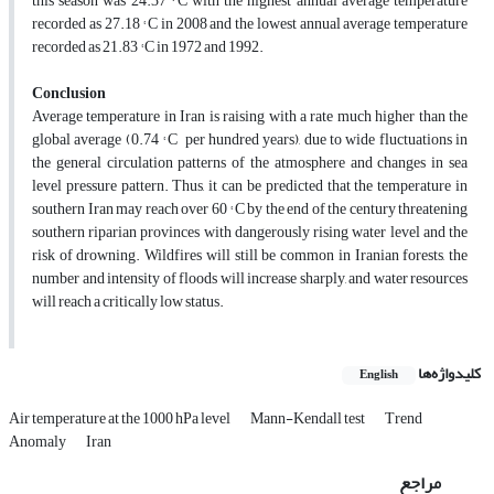
this season was 24.37 ° C with the highest annual average temperature
recorded as 27.18 ° C in 2008 and the lowest annual average temperature
recorded as 21.83 ° C in 1972 and 1992.
Conclusion
Average temperature in Iran is raising with a rate much higher than the
global average (0.74 ° C per hundred years), due to wide fluctuations in
the general circulation patterns of the atmosphere and changes in sea
level pressure pattern. Thus, it can be predicted that the temperature in
southern Iran may reach over 60 ° C by the end of the century threatening
southern riparian provinces with dangerously rising water level and the
risk of drowning. Wildfires will still be common in Iranian forests, the
number and intensity of floods will increase sharply, and water resources
will reach a critically low status.
کلیدواژه‌ها
English
Air temperature at the 1000 hPa level
Mann-Kendall test
Trend
Anomaly
Iran
مراجع