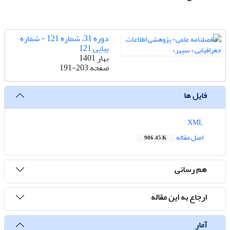
دوره 31، شماره 121 - شماره
پیاپی 121
بهار 1401
صفحه
191-203
فایل ها
XML
اصل مقاله
906.45 K
هم رسانی
ارجاع به این مقاله
آمار