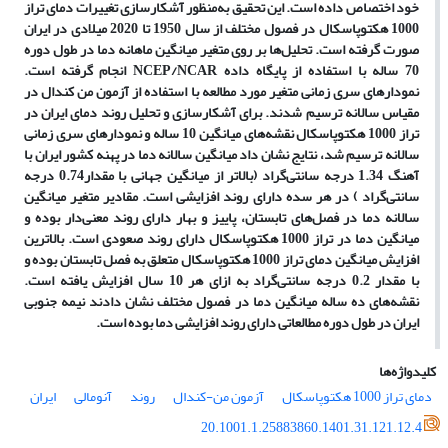
خود اختصاص داده است. این تحقیق به
منظور آشکارسازی تغییرات دمای تراز
1000 هکتوپاسکال در فصول مختلف از سال 1950 تا 2020 میلادی در ایران
صورت گرفته است. تحلیل
ها بر روی متغیر میانگین ماهانه دما در طول دوره
70 ساله با استفاده از پایگاه داده
NCEP/NCAR
انجام گرفته است.
نمودارهای سری زمانی متغیر مورد مطالعه با استفاده از آزمون من کندال در
مقیاس سالانه ترسیم شدند. برای آشکارسازی و تحلیل روند دمای ایران در
تراز 1000 هکتوپاسکال نقشه
های میانگین 10 ساله و نمودارهای سری زمانی
سالانه ترسیم شد، نتایج نشان داد میانگین سالانه دما در پهنه کشور ایران با
آهنگ 1.34 درجه سانتی
گراد (بالاتر از میانگین جهانی با مقدار0.74 درجه
سانتی‌گراد
) در هر سده دارای روند افزایشی است. مقادیر متغیر میانگین
سالانه دما در فصل
های تابستان، پاییز و بهار دارای روند معنی
دار بوده و
میانگین دما در تراز 1000 هکتوپاسکال دارای روند صعودی است. بالاترین
افزایش میانگین دمای تراز 1000 هکتوپاسکال متعلق به فصل تابستان بوده و
با مقدار 0.2 درجه سانتی
گراد به ازای هر 10 سال افزایش یافته است.
نقشه
های ده ساله میانگین دما در فصول مختلف نشان دادند نیمه جنوبی
ایران در
طول
دوره مطالعاتی دارای روند افزایشی دما بوده است.
کلیدواژه‌ها
دمای تراز 1000 هکتوپاسکال
آزمون من-کندال
روند
آنومالی
ایران
20.1001.1.25883860.1401.31.121.12.4