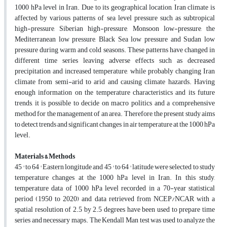
1000 hPa level in Iran. Due to its geographical location, Iran climate is
affected by various patterns of sea level pressure such as subtropical
high-pressure, Siberian high-pressure, Monsoon low-pressure, the
Mediterranean low pressure, Black Sea low pressure and Sudan low
pressure during warm and cold seasons. These patterns have changed in
different time series leaving adverse effects such as decreased
precipitation and increased temperature, while probably changing Iran
climate from semi-arid to arid and causing climate hazards. Having
enough information on the temperature characteristics and its future
trends, it is possible to decide on macro politics and a comprehensive
method for the management of an area. Therefore, the present study aims
to detect trends and significant changes in air temperature at the 1000 hPa
level.
Materials & Methods
45 ° to 64 ° Eastern longitude and 45 ° to 64 ° latitude were selected to study
temperature changes at the 1000 hPa level in Iran. In this study,
temperature data of 1000 hPa level recorded in a 70-year statistical
period (1950 to 2020) and data retrieved from NCEP/NCAR with a
spatial resolution of 2.5 by 2.5 degrees have been used to prepare time
series and necessary maps. The Kendall Man test was used to analyze the