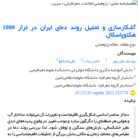
آشکارسازی و تحلیل روند دمای ایران در تراز 1000
هکتوپاسکال
نوع مقاله : مقاله پژوهشی
نویسندگان
3
2
1
یوسف علی پور
ناصر بیات
علی اصانلو
1
دانش آموخته دکتری دانشگاه خوارزمی دانشکده علوم جغرافیایی
2
دانشیار گروه جغرافیا، دانشگاه علوم انتظامی امین
3
استادیار گروه جغرافیا، دانشگاه علوم انتظامی امین
10.22131/sepehr.2022.252778
چکیده
دما از عناصر اساسی شکل
گیری اقلیم است و تغییرات آن می
تواند ساختار آب
و هوایی هر منطقه
ای را دگرگون سازد و موجب تغییر در وقوع پدیده
های حدی
نظیر خشکسالی، بارش
های سنگین و توفان
شود. لذا بررسی روند دما در
مقیاس
های مختلف زمانی و مکانی بخش بزرگی از تحقیقات اقلیم
شناسی را به