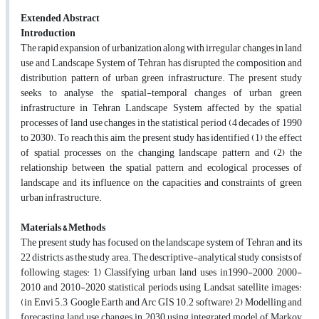
Extended Abstract
Introduction
The rapid expansion of urbanization along with irregular changes in land
use and Landscape System of Tehran has disrupted the composition and
distribution pattern of urban green infrastructure. The present study
seeks to analyse the spatial-temporal changes of urban green
infrastructure in Tehran Landscape System affected by the spatial
processes of land use changes in the statistical period (4 decades of 1990
to 2030). To reach this aim, the present study has identified (1) the effect
of spatial processes on the changing landscape pattern and (2) the
relationship between the spatial pattern and ecological processes of
landscape and its influence on the capacities and constraints of green
urban infrastructure.
Materials & Methods
The present study has focused on the landscape system of Tehran and its
22 districts as the study area. The descriptive-analytical study consists of
following stages: 1) Classifying urban land uses in1990-2000, 2000-
2010 and 2010-2020 statistical periods using Landsat satellite images:
(in Envi 5.3, Google Earth and Arc GIS 10.2 software), 2) Modelling and
forecasting land use changes in 2030 using integrated model of Markov