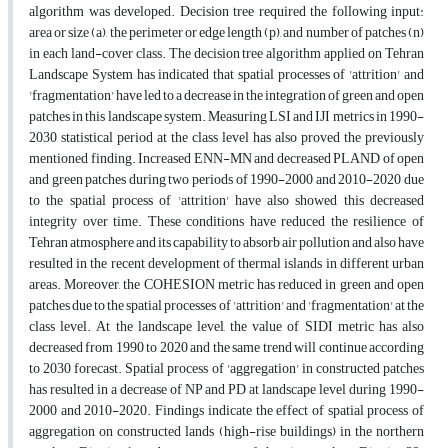
algorithm was developed. Decision tree required the following input:
area or size (a), the perimeter or edge length (p), and number of patches (n)
in each land-cover class. The decision tree algorithm applied on Tehran
Landscape System has indicated that spatial processes of 'attrition' and
'fragmentation' have led to a decrease in the integration of green and open
patches in this landscape system. Measuring LSI and IJI metrics in 1990-
2030 statistical period at the class level has also proved the previously
mentioned finding. Increased ENN-MN and decreased PLAND of open
and green patches during two periods of 1990-2000 and 2010-2020 due
to the spatial process of 'attrition' have also showed this decreased
integrity over time. These conditions have reduced the resilience of
Tehran atmosphere and its capability to absorb air pollution and also have
resulted in the recent development of thermal islands in different urban
areas. Moreover, the COHESION metric has reduced in green and open
patches due to the spatial processes of 'attrition' and 'fragmentation' at the
class level. At the landscape level, the value of SIDI metric has also
decreased from 1990 to 2020 and the same trend will continue according
to 2030 forecast. Spatial process of 'aggregation' in constructed patches
has resulted in a decrease of NP and PD at landscape level during 1990-
2000 and 2010-2020. Findings indicate the effect of spatial process of
aggregation on constructed lands (high-rise buildings) in the northern