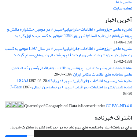
تماس با ما
نقشه سایت
آخرین اخبار
نشریه علمی - پژوهشی « اطلاعات جغرافیایی(سپهر)» در دومین جشنواره دانش و
پژوهش امام علی علیه السلام(شهریور 1398) موفق به کسب رتبه اول گردید.
1398-06-11
نشریه علمی - پژوهشی « اطلاعات جغرافیایی(سپهر)» در سال 1397 موفق به کسب
رتبه اول در بین نشریات علمی وزارت دفاع و پشتیبانی نیروهای مسلح گردید.
1398-02-18
تفاهم نامه علمی نشریه علمی - پژوهشی «اطلاعات جغرافیایی(سپهر)» با انجمن
علمی سامانه های اطلاعات مکانی ایران
1397-07-28
نمایه شدن نشریه اطلاعات جغرافیایی(سپهر) در پایگاه DOAJ
1397-05-20
نمایه شدن نشریه اطلاعات جغرافیایی(سپهر) در نمایه بین المللی J-Gate
1397-
03-20
Quarterly of Geographical Data is licensed under
CC BY-ND 4.0
اشتراک خبرنامه
برای دریافت اخبار و اطلاعیه های مهم نشریه در خبرنامه نشریه مشترک شوید.