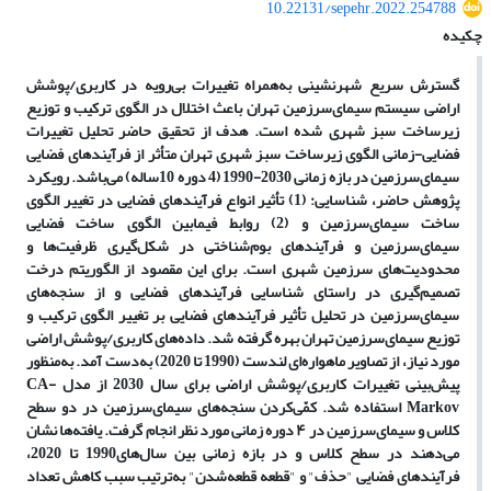
10.22131/sepehr.2022.254788
چکیده
گسترش سریع شهرنشینی به‌همراه تغییرات بی‌رویه در کاربری/پوشش
اراضی سیستم سیمای‌سرزمین تهران باعث اختلال در الگوی ترکیب و توزیع
زیرساخت‌ سبز شهری شده است. هدف از تحقیق حاضر تحلیل تغییرات
فضایی-زمانی الگوی زیرساخت‌ سبز شهری تهران متأثر از فرآیندهای فضایی
سیمای‌سرزمین در بازه زمانی 2030-1990 (4 دوره 10ساله) می‌باشد. رویکرد
پژوهش حاضر، شناسایی: (1) تأثیر انواع فرآیندهای فضایی در تغییر الگوی
ساخت سیمای‌سرزمین و (2) روابط فیمابین الگوی ساخت فضایی
سیمای‌سرزمین و فرآیندهای بوم‌شناختی در شکل‌گیری ظرفیت‌ها و
محدودیت‌های سرزمین شهری است. برای این مقصود از الگوریتم درخت
تصمیم‌گیری در راستای شناسایی فرآیندهای فضایی و از سنجه‌های
سیمای‌سرزمین در تحلیل تأثیر فرآیندهای فضایی بر تغییر الگوی ترکیب و
توزیع سیمای‌سرزمین تهران بهره گرفته شد. داده‌های کاربری/پوشش اراضی
مورد نیاز، از تصاویر ماهواره‌ای لندست (1990 تا 2020) به‌دست آمد. به‌منظور
پیش‌بینی تغییرات کاربری/پوشش اراضی برای سال 2030 از مدل CA-
Markov استفاده شد. کمّی‌کردن سنجه‌های سیمای‌سرزمین در دو سطح
کلاس و سیمای‌سرزمین در ۴ دوره زمانی مورد نظر انجام گرفت. یافته‌ها نشان
می‌دهند در سطح کلاس و در بازه زمانی بین سال‌های1990 تا 2020،
فرآیندهای فضایی
"
حذف
"
و
"
قطعه قطعه‌شدن
"
به‌ترتیب سبب کاهش تعداد