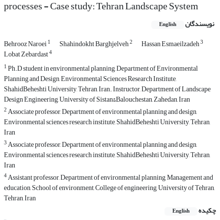
processes - Case study: Tehran Landscape System
نویسندگان
English
1
2
3
Behrooz Naroei
Shahindokht Barghjelveh
Hassan Esmaeilzadeh
4
Lobat Zebardast
1
Ph.D student in environmental planning, Department of Environmental
Planning and Design, Environmental Sciences Research Institute,
ShahidBeheshti University, Tehran, Iran. Instructor, Department of Landscape
Design Engineering, University of Sistan&Balouchestan, Zahedan, Iran
2
Associate professor, Department of environmental planning and design,
Environmental sciences research institute, ShahidBeheshti University, Tehran,
Iran
3
Associate professor, Department of environmental planning and design,
Environmental sciences research institute, ShahidBeheshti University, Tehran,
Iran
4
Assistant professor, Department of environmental planning, Management and
education, School of environment, College of engineering, University of Tehran,
Tehran, Iran
چکیده
English