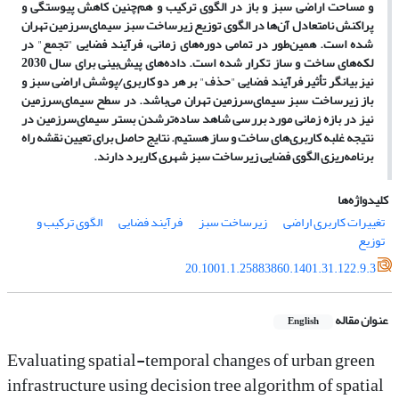
و مساحت اراضی سبز و باز در الگوی ترکیب و هم‌چنین کاهش پیوستگی و
پراکنش نامتعادل آن‌ها در الگوی توزیع زیرساخت سبز سیمای‌سرزمین تهران
شده است. همین‌طور در تمامی دوره‌های زمانی، فرآیند فضایی
"
تجمع
"
در
لکه‌های ساخت و ساز تکرار شده است. داده‌های پیش‌بینی برای سال 2030
نیز بیانگر تأثیر فرآیند فضایی
"
حذف
"
بر هر دو کاربری/پوشش اراضی سبز و
باز زیرساخت سبز سیمای‌سرزمین تهران می‌باشد. در سطح سیمای‌سرزمین
نیز در بازه زمانی مورد بررسی شاهد ساده‌تر‌شدن بستر سیمای‌سرزمین در
نتیجه غلبه کاربری‌های ساخت و ساز هستیم. نتایج حاصل برای تعیین نقشه راه
برنامه‌ریزی الگوی فضایی زیرساخت سبز شهری کاربرد دارند.
کلیدواژه‌ها
تغییرات کاربری اراضی
زیرساخت سبز
فرآیند فضایی
الگوی ترکیب و
توزیع
20.1001.1.25883860.1401.31.122.9.3
عنوان مقاله
English
Evaluating spatial-temporal changes of urban green
infrastructure using decision tree algorithm of spatial