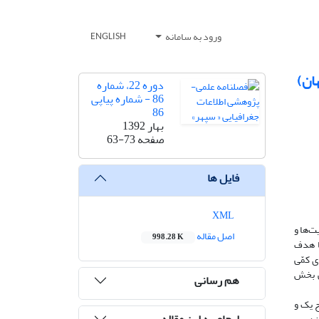
ورود به سامانه
ENGLISH
دوره 22، شماره
86 - شماره پیاپی
86
بهار 1392
صفحه
63-73
فایل ها
XML
یت‌ها و
اصل مقاله
998.28 K
 با هدف
ل‌های کمّی
ی بخش
هم رسانی
 یک و
ارجاع به این مقاله