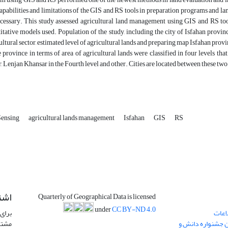
capabilities and limitations of the GIS and RS tools in preparation programs and l
cessary. This study assessed agricultural land management using GIS and RS too
itative models used. Population of the study, including the city of Isfahan provin
ultural sector, estimated level of agricultural lands and preparing map Isfahan provi
e province in terms of area of agricultural lands were classified in four levels tha
, Lenjan Khansar in the Fourth level and other. Cities are located between these two 
Sensing
agricultural lands management
Isfahan
GIS
RS
اشت
Quarterly of Geographical Data is licensed
under
CC BY-ND 4.0
اعات
برای 
ن جشنواره دانش و
مشتر