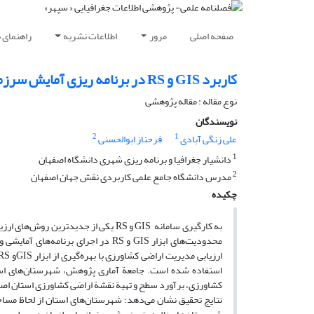
صفحه اصلی
مرور
اطلاعات نشریه
راهنمای 
کاربرد GIS و RS در برنامه ریزی آمایش سرزمین با تأکید بر زیربخش کشاورزی (مطالعه موردی: استان اصفهان)
نوع مقاله : مقاله پژوهشی
نویسندگان
2
1
علی زنگی آبادی
فرحناز ابوالحسنی
1
دانشیار جغرافیا و برنامه­ ریزی شهری دانشگاه اصفهان
2
مدرس دانشگاه جامع علمی کاربردی نقش جهان اصفهان
چکیده
به کارگیری سامانه GIS و RS یکی از جدی
محدودیت‌های ابزار GIS و RS در اجرای
استفاده شده است. جامعة آماری پژوهش، شهرستان‌های استان
کشاورزی، برآورد سطح و تهیة نقشة اراضی کشاورزی استان اصفهان با بهره­گیری ا
نتایج تحقیق نشان می‌دهد؛ شهرستان‌های استان از لحاظ مس