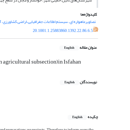
شهرستان‌های نائین،خمینی شهر، خوانسار و لنجان در سطح چهار
کلیدواژه‌ها
تصاویرماهواره ای، سیستم اطلاعات جغرافیایی،اراضی کشاورزی، آم
20.1001.1.25883860.1392.22.86.6.5
عنوان مقاله
English
 agricultural subsection)in Isfahan
نویسندگان
English
چکیده
English
d preparations are projects. Therefore, to inform users the