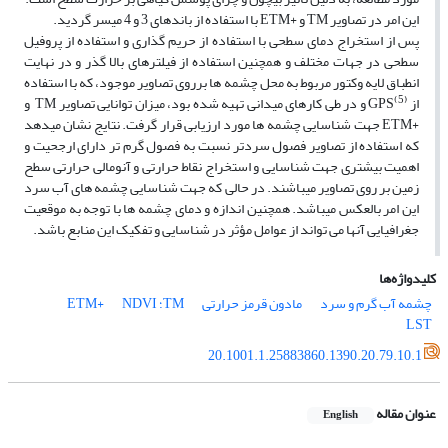
این امر در تصاویر TM و +ETM با استفاده از باندهای 3 و 4 میسر گردید.
پس از استخراج دمای سطحی با استفاده از حریم گذاری و استفاده از پروفیل
سطحی در جهات مختلف و همچنین استفاده از فیلترهای بالا گذر و در نهایت
انطباق لایه وکتور مربوط به محل چشمه ها برروی تصاویر موجود، که با استفاده
(5)
از
GPS و در طی کارهای میدانی تهیه شده بود، میزان توانایی تصاویر TM و
+ETM جهت شناسایی چشمه ها مورد ارزیابی قرار گرفت. نتایج نشان میدهد
که استفاده از تصاویر فصول سردتر نسبت به فصول گرم تر دارای ارجحیت و
اهمیت بیشتری جهت شناسایی و استخراج نقاط حرارتی و آنومالی حرارتی سطح
زمین بر روی تصاویر میباشند. در حالی که جهت شناسایی چشمه های آب سرد
این امر بالعکس میباشد. همچنین اندازه و دمای چشمه ها با توجه به موقعیت
جغرافیایی آنها می تواند از عوامل مؤثر در شناسایی و تفکیک این منابع باشد.
کلیدواژه‌ها
چشمه آب گرم و سرد
مادون قرمز حرارتی
TM؛ ETM+
NDVI
LST
20.1001.1.25883860.1390.20.79.10.1
عنوان مقاله
English