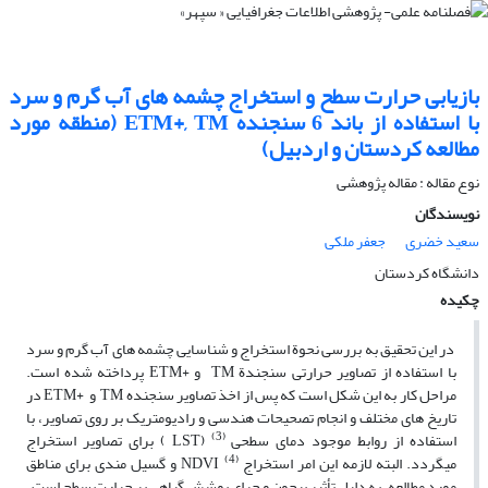
بازیابی حرارت سطح و استخراج چشمه های آب گرم و سرد
با استفاده از باند 6 سنجنده ETM+, TM (منطقه مورد
مطالعه کردستان و اردبیل)
نوع مقاله : مقاله پژوهشی
نویسندگان
سعید خضری
جعفر ملکی
دانشگاه کردستان
چکیده
در این تحقیق به بررسی نحوة استخراج و شناسایی چشمه های آب گرم و سرد
با استفاده از تصاویر حرارتی سنجندة TM و +ETM پرداخته شده است.
مراحل کار به این شکل است که پس از اخذ تصاویر سنجنده TM و +ETM در
تاریخ های مختلف و انجام تصحیحات هندسی و رادیومتریک بر روی تصاویر، با
(3)
استفاده از روابط موجود دمای سطحی
(LST ) برای تصاویر استخراج
(4)
میگردد. البته لازمه این امر استخراج
NDVI و گسیل مندی برای مناطق
مورد مطالعه، به دلیل تأثیر بیچون و چرای پوشش گیاهی بر حرارت سطح است.