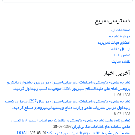
دسترسی سریع
صفحه اصلی
درباره نشریه
اعضای هیات تحریریه
ارسال مقاله
تماس با ما
نقشه سایت
آخرین اخبار
نشریه علمی - پژوهشی « اطلاعات جغرافیایی(سپهر)» در دومین جشنواره دانش و
پژوهش امام علی علیه السلام(شهریور 1398) موفق به کسب رتبه اول گردید.
1398-06-11
نشریه علمی - پژوهشی « اطلاعات جغرافیایی(سپهر)» در سال 1397 موفق به کسب
رتبه اول در بین نشریات علمی وزارت دفاع و پشتیبانی نیروهای مسلح گردید.
1398-02-18
تفاهم نامه علمی نشریه علمی - پژوهشی «اطلاعات جغرافیایی(سپهر)» با انجمن
علمی سامانه های اطلاعات مکانی ایران
1397-07-28
نمایه شدن نشریه اطلاعات جغرافیایی(سپهر) در پایگاه DOAJ
1397-05-20