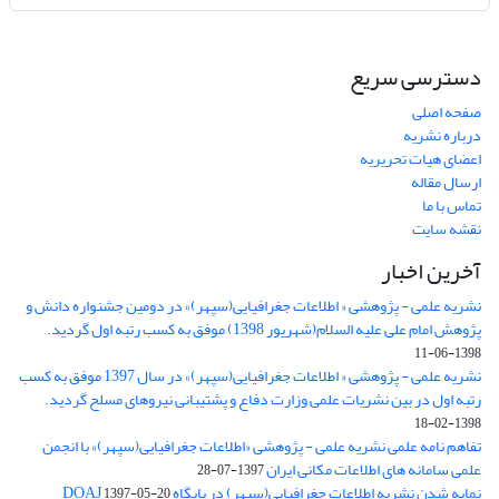
دسترسی سریع
صفحه اصلی
درباره نشریه
اعضای هیات تحریریه
ارسال مقاله
تماس با ما
نقشه سایت
آخرین اخبار
نشریه علمی - پژوهشی « اطلاعات جغرافیایی(سپهر)» در دومین جشنواره دانش و
پژوهش امام علی علیه السلام(شهریور 1398) موفق به کسب رتبه اول گردید.
1398-06-11
نشریه علمی - پژوهشی « اطلاعات جغرافیایی(سپهر)» در سال 1397 موفق به کسب
رتبه اول در بین نشریات علمی وزارت دفاع و پشتیبانی نیروهای مسلح گردید.
1398-02-18
تفاهم نامه علمی نشریه علمی - پژوهشی «اطلاعات جغرافیایی(سپهر)» با انجمن
علمی سامانه های اطلاعات مکانی ایران
1397-07-28
نمایه شدن نشریه اطلاعات جغرافیایی(سپهر) در پایگاه DOAJ
1397-05-20