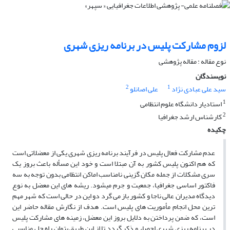
لزوم مشارکت پلیس در برنامه‏ ریزى شهرى
نوع مقاله : مقاله پژوهشی
نویسندگان
2
1
سید علی عبادی نژاد
علی اصانلو
1
استادیار دانشگاه علوم انتظامى
2
کارشناس ارشد جغرافیا
چکیده
عدم مشارکت فعال پلیس در فرآیند برنامه‏ ریزى شهرى یکى از معضلاتى است
که هم اکنون پلیس کشور به آن مبتلا است و خود این مسأله باعث بروز یک
سرى مشکلات از جمله مکان گزینى نامناسب اماکن انتظامى بدون توجه به سه
فاکتور اساسى جغرافیا، جمعیت و جرم مى‏شود. ریشه‏ هاى این معضل به نوع
دیدگاه مدیران عالى ناجا و کشور باز می گرد دو این در حالى است که شهر مهم‏
ترین محل انجام مأموریت‏ هاى پلیس است. هدف از نگارش مقاله حاضر این
است، که ضمن پرداختن به دلایل بروز این معضل، زمینه‏ هاى مشارکت پلیس
در برنامه‏ ریزى شهرى احصاء و ذکر گردد تا از این طریق بتوان راه حل مناسبى